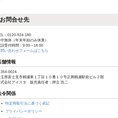
お問合せ先
EL：0120-924-180
年中無休（年末年始のみ休業）
話受付時間：9:00～18:00
お問い合わせフォームはこちら
店舗情報
354-0024
埼玉県富士見市鶴瀬東１丁目１０番１０号正興鶴瀬駅前ビル２階
株式会社アイスタ 販売責任者：押立 浩二
法令関係
特定商取引法に基づく表記
プライバシーポリシー