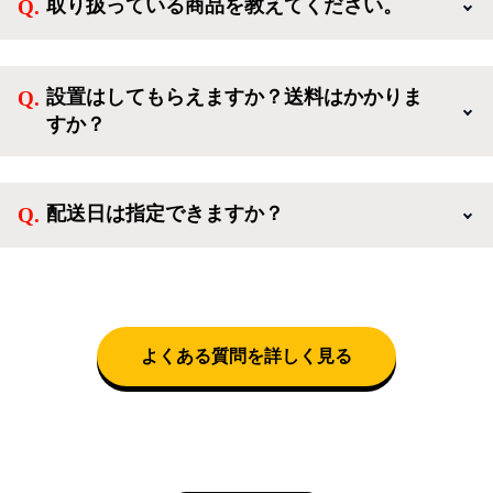
取り扱っている商品を教えてください。
方、登録しなくてもカートに商品を入れた後、ログイ
ンせずに「ゲスト購入」を選択することで、会員登録
ご利用ありがとうございます。リサイクルショップア
なしでご購入いただけます。
イスタでは冷蔵庫、洗濯機、電子レンジのような新生
設置はしてもらえますか？送料はかかりま
活を応援するような家電セットから、季節・空調家
すか？
電、調理家電、生活家電まで、幅広く中古家電を取り
扱っています。
送料は商品と別にかかり、配送地域によって料金が異
なります。設置につきましては関東圏(東京・埼玉・
配送日は指定できますか？
神奈川・千葉)において自社配送を選択いただくこと
で設置料無料で承ります。それ以外の地域では承るこ
クロネコヤマトをご指定頂くと、購入時に配送日、配
とができません。
送時間帯を指定できます(3/20～4/10は時間帯指定不
可)。自社配送を選択いただいた場合、弊社よりお電
話にて日時決定に関するご連絡をさせて頂きます。
よくある質問を詳しく見る