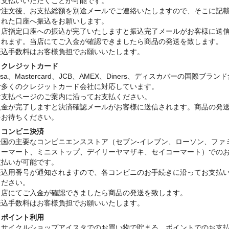
お支払いいただくことが可能です。
ご注文後、お支払総額を別途メールでご連絡いたしますので、そこに記
された口座へ振込をお願いします。
当店指定口座への振込が完了いたしますと振込完了メールがお客様に送
されます。当店にてご入金が確認できましたら商品の発送を致します。
振込手数料はお客様負担でお願いいたします。
・クレジットカード
isa、Mastercard、JCB、AMEX、Diners、ディスカバーの国際ブラン
む多くのクレジットカード会社に対応しています。
お支払ページのご案内に沿ってお支払ください。
入金が完了しますと決済確認メールがお客様に送信されます。商品の発
をお待ちください。
・コンビニ決済
全国の主要なコンビニエンスストア（セブン-イレブン、ローソン、ファ
リーマート、ミニストップ、デイリーヤマザキ、セイコーマート）での
支払いが可能です。
振込用番号が通知されますので、各コンビニのお手続きに沿ってお支払
ください。
当店にてご入金が確認できましたら商品の発送を致します。
振込手数料はお客様負担でお願いいたします。
・ポイント利用
リサイクルショップアイスタでのお買い物で貯まる、ポイントでのお支