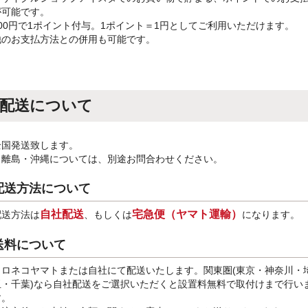
が可能です。
100円で1ポイント付与。1ポイント＝1円としてご利用いただけます。
他のお支払方法との併用も可能です。
配送について
全国発送致します。
※離島・沖縄については、別途お問合わせください。
配送方法について
自社配送
宅急便（ヤマト運輸）
配送方法は
、もしくは
になります。
送料について
クロネコヤマトまたは自社にて配送いたします。関東圏(東京・神奈川・
玉・千葉)なら自社配送をご選択いただくと設置料無料で取付けまで行い
す。