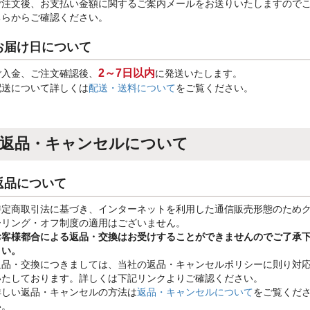
ご注文後、お支払い金額に関するご案内メールをお送りいたしますので
ちらからご確認ください。
お届け日について
2～7日以内
ご入金、ご注文確認後、
に発送いたします。
配送について詳しくは
配送・送料について
をご覧ください。
返品・キャンセルについて
返品について
特定商取引法に基づき、インターネットを利用した通信販売形態のため
ーリング・オフ制度の適用はございません。
お客様都合による返品・交換はお受けすることができませんのでご了承
さい。
返品・交換につきましては、当社の返品・キャンセルポリシーに則り対
いたしております。詳しくは下記リンクよりご確認ください。
詳しい返品・キャンセルの方法は
返品・キャンセルについて
をご覧くだ
い。