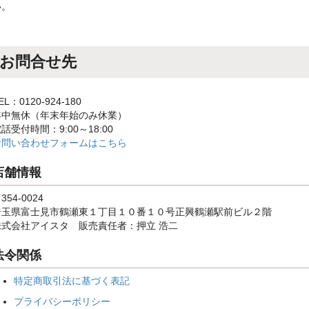
い。
お問合せ先
EL：0120-924-180
年中無休（年末年始のみ休業）
話受付時間：9:00～18:00
お問い合わせフォームはこちら
店舗情報
354-0024
埼玉県富士見市鶴瀬東１丁目１０番１０号正興鶴瀬駅前ビル２階
株式会社アイスタ 販売責任者：押立 浩二
法令関係
特定商取引法に基づく表記
プライバシーポリシー