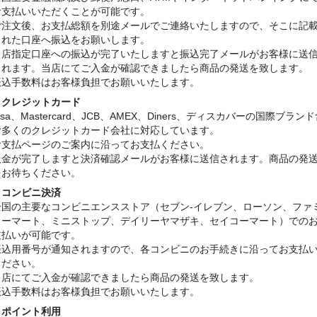
お支払いいただくことが可能です。
ご注文後、お支払総額を別途メールでご連絡いたしますので、そこに記
された口座へ振込をお願いします。
当店指定口座への振込が完了いたしますと振込完了メールがお客様に送
されます。当店にてご入金が確認できましたら商品の発送を致します。
振込手数料はお客様負担でお願いいたします。
・クレジットカード
isa、Mastercard、JCB、AMEX、Diners、ディスカバーの国際ブラン
む多くのクレジットカード会社に対応しています。
お支払ページのご案内に沿ってお支払ください。
入金が完了しますと決済確認メールがお客様に送信されます。商品の発
をお待ちください。
・コンビニ決済
全国の主要なコンビニエンスストア（セブン-イレブン、ローソン、ファ
リーマート、ミニストップ、デイリーヤマザキ、セイコーマート）での
支払いが可能です。
振込用番号が通知されますので、各コンビニのお手続きに沿ってお支払
ください。
当店にてご入金が確認できましたら商品の発送を致します。
振込手数料はお客様負担でお願いいたします。
・ポイント利用