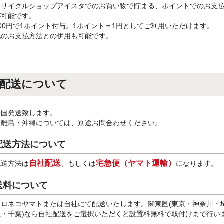
リサイクルショップアイスタでのお買い物で貯まる、ポイントでのお支
が可能です。
100円で1ポイント付与。1ポイント＝1円としてご利用いただけます。
他のお支払方法との併用も可能です。
配送について
全国発送致します。
※離島・沖縄については、別途お問合わせください。
配送方法について
自社配送
宅急便（ヤマト運輸）
配送方法は
、もしくは
になります。
送料について
クロネコヤマトまたは自社にて配送いたします。関東圏(東京・神奈川・
玉・千葉)なら自社配送をご選択いただくと設置料無料で取付けまで行い