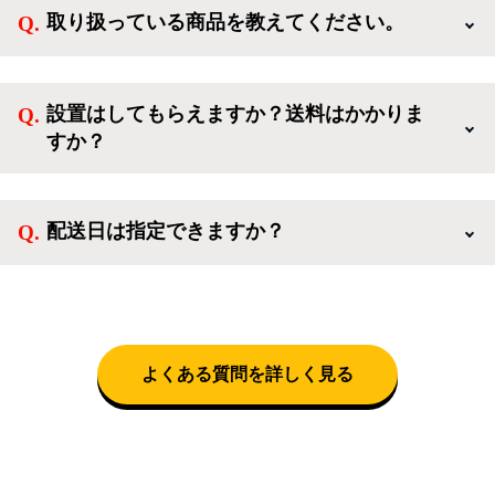
様限定のキャンペーンに応募することも出来ます。一
取り扱っている商品を教えてください。
方、登録しなくてもカートに商品を入れた後、ログイ
ンせずに「ゲスト購入」を選択することで、会員登録
ご利用ありがとうございます。リサイクルショップア
なしでご購入いただけます。
イスタでは冷蔵庫、洗濯機、電子レンジのような新生
設置はしてもらえますか？送料はかかりま
活を応援するような家電セットから、季節・空調家
すか？
電、調理家電、生活家電まで、幅広く中古家電を取り
扱っています。
送料は商品と別にかかり、配送地域によって料金が異
なります。設置につきましては関東圏(東京・埼玉・
配送日は指定できますか？
神奈川・千葉)において自社配送を選択いただくこと
で設置料無料で承ります。それ以外の地域では承るこ
クロネコヤマトをご指定頂くと、購入時に配送日、配
とができません。
送時間帯を指定できます(3/20～4/10は時間帯指定不
可)。自社配送を選択いただいた場合、弊社よりお電
話にて日時決定に関するご連絡をさせて頂きます。
よくある質問を詳しく見る