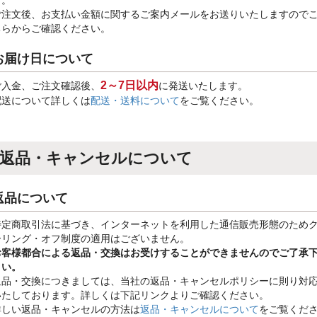
す。
ご注文後、お支払い金額に関するご案内メールをお送りいたしますので
ちらからご確認ください。
お届け日について
2～7日以内
ご入金、ご注文確認後、
に発送いたします。
配送について詳しくは
配送・送料について
をご覧ください。
返品・キャンセルについて
返品について
特定商取引法に基づき、インターネットを利用した通信販売形態のため
ーリング・オフ制度の適用はございません。
お客様都合による返品・交換はお受けすることができませんのでご了承
さい。
返品・交換につきましては、当社の返品・キャンセルポリシーに則り対
いたしております。詳しくは下記リンクよりご確認ください。
詳しい返品・キャンセルの方法は
返品・キャンセルについて
をご覧くだ