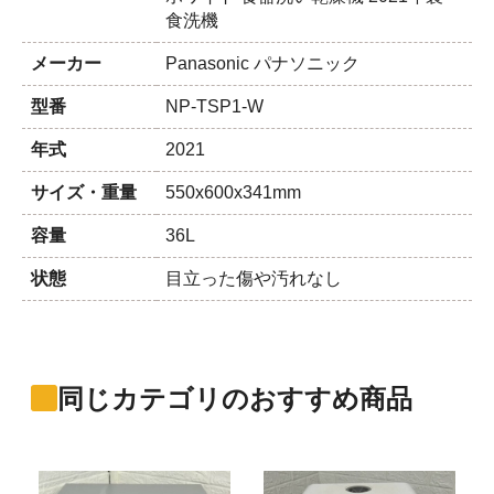
食洗機
メーカー
Panasonic パナソニック
型番
NP-TSP1-W
年式
2021
サイズ・重量
550x600x341mm
容量
36L
状態
目立った傷や汚れなし
同じカテゴリのおすすめ商品