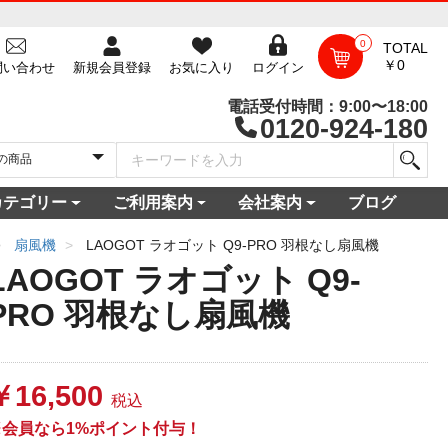
0
TOTAL
￥0
問い合わせ
新規会員登録
お気に入り
ログイン
電話受付時間：9:00〜18:00
0120-924-180
カテゴリー
ご利用案内
会社案内
ブログ
一覧
庫
電セット 通販
機
ビ
コン
・空調家電
機・食器乾燥機
家電
家電
器・カメラ
保証対象商品
尽くしセール
ご利用ガイド
ご利用規約
配送・送料について
よくある質問
新規会員登録
会員ログイン
パスワード再発行
お問い合わせ
ショップ概要
店舗一覧
プライバシーポリシー
特定商取引法に基づく表記
古物営業法に基づく表示
扇風機
LAOGOT ラオゴット Q9-PRO 羽根なし扇風機
LAOGOT ラオゴット Q9-
PRO 羽根なし扇風機
￥16,500
税込
※会員なら1%ポイント付与！