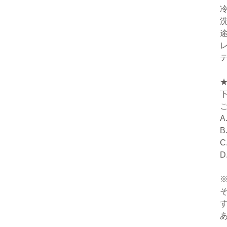
A
B
C
D