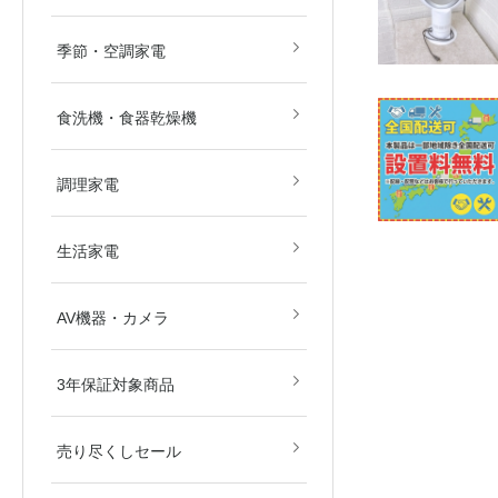
畳)
畳)
空気清浄機
除湿機
扇風機
ストーブ・ヒーター
その他冷暖房・空調機
季節・空調家電
食洗機・食器乾燥機
電子レンジ
オーブンレンジ
ガスコンロ
IHクッキングヒーター
炊飯器
その他調理家電
調理家電
美容・健康家電
掃除機
生活家電
ブルーレイ・HDDレコ
DVD・BDプレイヤー
カメラ
AV関連パーツ
AV機器・カメラ
ダー
東京都
埼玉県
神奈川県
千葉県
北海道
3年保証対象商品
売り尽くしセール