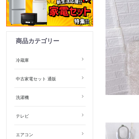
商品カテゴリー
1ドア
2ドア
3ドア
4ドア
5ドア
6ドア
冷凍庫
冷蔵庫
中古家電2点セット(冷
中古家電3点セット(冷
中古家電4点セット(冷
中古家電5点セット（冷
中古家電セット 通販
庫・洗濯機)
庫・洗濯機・レンジ)
庫・洗濯機・レンジ・
庫・洗濯機・レンジ・
飯器)
飯器・掃除機）
全自動洗濯機
ドラム式洗濯機
洗濯乾燥機
衣類乾燥機
洗濯機
デジタルテレビ
その他テレビ
4Kテレビ
テレビ
地域限定商品
2.2kw(木造6畳～鉄筋9
2.5kw(木造7畳～鉄筋10
2.8kw(木造8畳～鉄筋12
エアコン