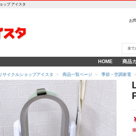
ショップ アイスタ
お
HOME
商品
家電
冷蔵
中古家
洗濯
テレ
エア
季節
食洗
調理
生活
AV機
3年
売り
 リサイクルショップアイスタ
商品一覧ページ
季節・空調家電