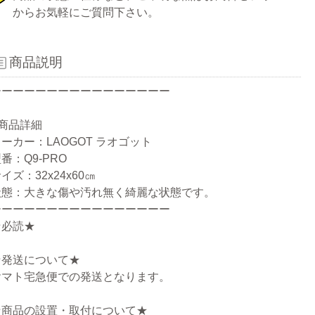
からお気軽にご質問下さい。
商品説明
ーーーーーーーーーーーーーーーー
●商品詳細
ーカー：LAOGOT ラオゴット
番：Q9-PRO
イズ：32x24x60㎝
状態：大きな傷や汚れ無く綺麗な状態です。
ーーーーーーーーーーーーーーーー
★必読★
★発送について★
ヤマト宅急便での発送となります。
★商品の設置・取付について★