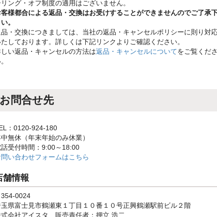
ーリング・オフ制度の適用はございません。
お客様都合による返品・交換はお受けすることができませんのでご了承
さい。
返品・交換につきましては、当社の返品・キャンセルポリシーに則り対
いたしております。詳しくは下記リンクよりご確認ください。
詳しい返品・キャンセルの方法は
返品・キャンセルについて
をご覧くだ
い。
お問合せ先
EL：0120-924-180
年中無休（年末年始のみ休業）
話受付時間：9:00～18:00
お問い合わせフォームはこちら
店舗情報
354-0024
埼玉県富士見市鶴瀬東１丁目１０番１０号正興鶴瀬駅前ビル２階
株式会社アイスタ 販売責任者：押立 浩二