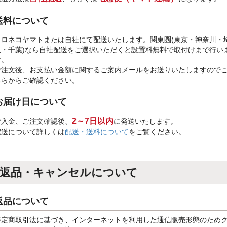
送料について
クロネコヤマトまたは自社にて配送いたします。関東圏(東京・神奈川・
玉・千葉)なら自社配送をご選択いただくと設置料無料で取付けまで行い
す。
ご注文後、お支払い金額に関するご案内メールをお送りいたしますので
ちらからご確認ください。
お届け日について
2～7日以内
ご入金、ご注文確認後、
に発送いたします。
配送について詳しくは
配送・送料について
をご覧ください。
返品・キャンセルについて
返品について
特定商取引法に基づき、インターネットを利用した通信販売形態のため