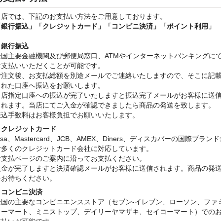
当店では、下記のお支払い方法をご用意しております。
「銀行振込」
「クレジットカード」「コンビニ決済」「ポイント利用」
・銀行振込
全国主要金融機関及び郵便局窓口、ATMやインターネットバンキングに
お支払いいただくことが可能です。
ご注文後、お支払総額を別途メールでご連絡いたしますので、そこに記
された口座へ振込をお願いします。
当店指定口座への振込が完了いたしますと振込完了メールがお客様に送
されます。当店にてご入金が確認できましたら商品の発送を致します。
振込手数料はお客様負担でお願いいたします。
・クレジットカード
isa、Mastercard、JCB、AMEX、Diners、ディスカバーの国際ブラン
む多くのクレジットカード会社に対応しています。
お支払ページのご案内に沿ってお支払ください。
入金が完了しますと決済確認メールがお客様に送信されます。商品の発
をお待ちください。
・コンビニ決済
全国の主要なコンビニエンスストア（セブン-イレブン、ローソン、ファ
リーマート、ミニストップ、デイリーヤマザキ、セイコーマート）での