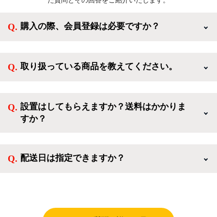
た質問とその回答をご紹介いたします。
購入の際、会員登録は必要ですか？
新規会員登録すると、お得なメルマガが届く他、会員
様限定のキャンペーンに応募することも出来ます。一
取り扱っている商品を教えてください。
方、登録しなくてもカートに商品を入れた後、ログイ
ンせずに「ゲスト購入」を選択することで、会員登録
ご利用ありがとうございます。リサイクルショップア
なしでご購入いただけます。
イスタでは冷蔵庫、洗濯機、電子レンジのような新生
設置はしてもらえますか？送料はかかりま
活を応援するような家電セットから、季節・空調家
すか？
電、調理家電、生活家電まで、幅広く中古家電を取り
扱っています。
送料は商品と別にかかり、配送地域によって料金が異
なります。設置につきましては関東圏(東京・埼玉・
配送日は指定できますか？
神奈川・千葉)において自社配送を選択いただくこと
で設置料無料で承ります。それ以外の地域では承るこ
クロネコヤマトをご指定頂くと、購入時に配送日、配
とができません。
送時間帯を指定できます(3/20～4/10は時間帯指定不
可)。自社配送を選択いただいた場合、弊社よりお電
話にて日時決定に関するご連絡をさせて頂きます。