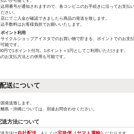
支払いが可能です。
振込用番号が通知されますので、各コンビニのお手続きに沿ってお支払
ください。
当店にてご入金が確認できましたら商品の発送を致します。
振込手数料はお客様負担でお願いいたします。
・ポイント利用
リサイクルショップアイスタでのお買い物で貯まる、ポイントでのお支
が可能です。
100円で1ポイント付与。1ポイント＝1円としてご利用いただけます。
他のお支払方法との併用も可能です。
配送について
全国発送致します。
※離島・沖縄については、別途お問合わせください。
配送方法について
自社配送
宅急便（ヤマト運輸）
配送方法は
、もしくは
になります。