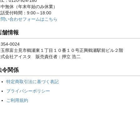
EL：0120-924-180
年中無休（年末年始のみ休業）
話受付時間：9:00～18:00
お問い合わせフォームはこちら
店舗情報
354-0024
埼玉県富士見市鶴瀬東１丁目１０番１０号正興鶴瀬駅前ビル２階
株式会社アイスタ 販売責任者：押立 浩二
法令関係
特定商取引法に基づく表記
プライバシーポリシー
ご利用規約