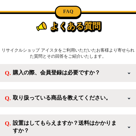
FAQ
よくある質問
リサイクルショップ アイスタをご利用いただいたお客様より寄せられ
た質問とその回答をご紹介いたします。
購入の際、会員登録は必要ですか？
新規会員登録すると、お得なメルマガが届く他、会員
様限定のキャンペーンに応募することも出来ます。一
取り扱っている商品を教えてください。
方、登録しなくてもカートに商品を入れた後、ログイ
ンせずに「ゲスト購入」を選択することで、会員登録
ご利用ありがとうございます。リサイクルショップア
なしでご購入いただけます。
イスタでは冷蔵庫、洗濯機、電子レンジのような新生
設置はしてもらえますか？送料はかかりま
活を応援するような家電セットから、季節・空調家
すか？
電、調理家電、生活家電まで、幅広く中古家電を取り