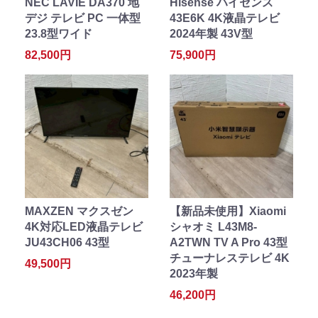
NEC LAVIE DA370 地
Hisense ハイセンス
デジ テレビ PC 一体型
43E6K 4K液晶テレビ
23.8型ワイド
2024年製 43V型
82,500円
75,900円
MAXZEN マクスゼン
【新品未使用】Xiaomi
4K対応LED液晶テレビ
シャオミ L43M8-
JU43CH06 43型
A2TWN TV A Pro 43型
チューナレステレビ 4K
49,500円
2023年製
46,200円