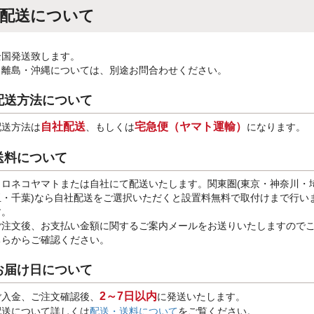
配送について
全国発送致します。
※離島・沖縄については、別途お問合わせください。
配送方法について
自社配送
宅急便（ヤマト運輸）
配送方法は
、もしくは
になります。
送料について
クロネコヤマトまたは自社にて配送いたします。関東圏(東京・神奈川・
玉・千葉)なら自社配送をご選択いただくと設置料無料で取付けまで行い
す。
ご注文後、お支払い金額に関するご案内メールをお送りいたしますので
ちらからご確認ください。
お届け日について
2～7日以内
ご入金、ご注文確認後、
に発送いたします。
配送について詳しくは
配送・送料について
をご覧ください。