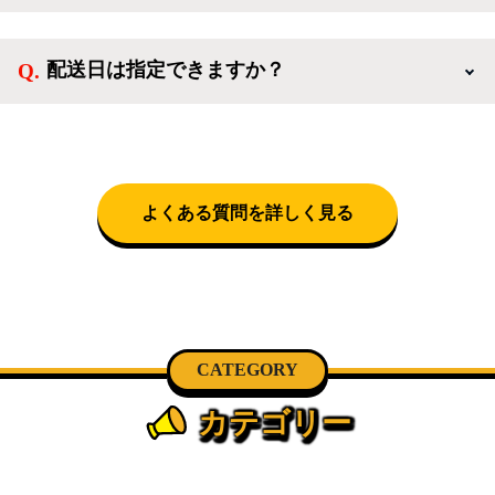
扱っています。
送料は商品と別にかかり、配送地域によって料金が異
なります。設置につきましては関東圏(東京・埼玉・
配送日は指定できますか？
神奈川・千葉)において自社配送を選択いただくこと
で設置料無料で承ります。それ以外の地域では承るこ
クロネコヤマトをご指定頂くと、購入時に配送日、配
とができません。
送時間帯を指定できます(3/20～4/10は時間帯指定不
可)。自社配送を選択いただいた場合、弊社よりお電
話にて日時決定に関するご連絡をさせて頂きます。
よくある質問を詳しく見る
CATEGORY
カテゴリー