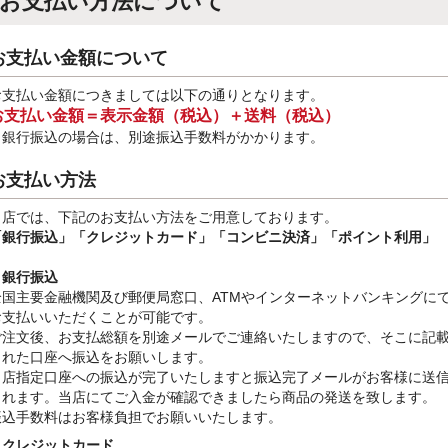
お支払い方法について
お支払い金額について
お支払い金額につきましては以下の通りとなります。
お支払い金額＝表示金額（税込）＋送料（税込）
※銀行振込
の場合は、別途振込手数料
がかかります。
お支払い方法
当店では、下記のお支払い方法をご用意しております。
「銀行振込」
「クレジットカード」「コンビニ決済」「ポイント利用」
・銀行振込
全国主要金融機関及び郵便局窓口、ATMやインターネットバンキングに
お支払いいただくことが可能です。
ご注文後、お支払総額を別途メールでご連絡いたしますので、そこに記
された口座へ振込をお願いします。
当店指定口座への振込が完了いたしますと振込完了メールがお客様に送
されます。当店にてご入金が確認できましたら商品の発送を致します。
振込手数料はお客様負担でお願いいたします。
・クレジットカード