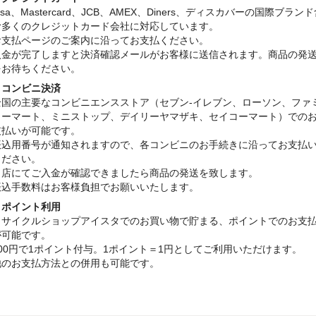
isa、Mastercard、JCB、AMEX、Diners、ディスカバーの国際ブラン
む多くのクレジットカード会社に対応しています。
お支払ページのご案内に沿ってお支払ください。
入金が完了しますと決済確認メールがお客様に送信されます。商品の発
をお待ちください。
・コンビニ決済
全国の主要なコンビニエンスストア（セブン-イレブン、ローソン、ファ
リーマート、ミニストップ、デイリーヤマザキ、セイコーマート）での
支払いが可能です。
振込用番号が通知されますので、各コンビニのお手続きに沿ってお支払
ください。
当店にてご入金が確認できましたら商品の発送を致します。
振込手数料はお客様負担でお願いいたします。
・ポイント利用
リサイクルショップアイスタでのお買い物で貯まる、ポイントでのお支
が可能です。
100円で1ポイント付与。1ポイント＝1円としてご利用いただけます。
他のお支払方法との併用も可能です。