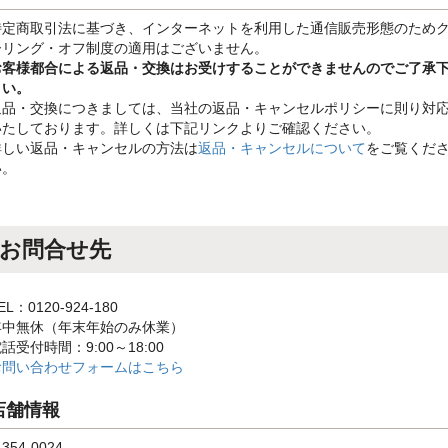
特定商取引法に基づき、インターネットを利用した通信販売形態のため
ーリング・オフ制度の適用はございません。
お客様都合による返品・交換はお受けすることができませんのでご了承
さい。
返品・交換につきましては、当社の返品・キャンセルポリシーに則り対
いたしております。詳しくは下記リンクよりご確認ください。
詳しい返品・キャンセルの方法は
返品・キャンセルについて
をご覧くだ
い。
お問合せ先
EL：0120-924-180
年中無休（年末年始のみ休業）
話受付時間：9:00～18:00
お問い合わせフォームはこちら
店舗情報
354-0024