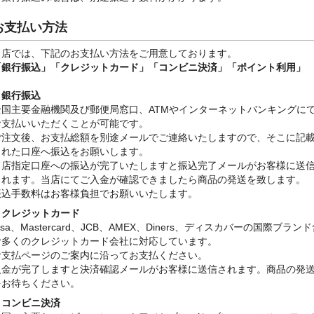
お支払い方法
当店では、下記のお支払い方法をご用意しております。
「銀行振込」
「クレジットカード」「コンビニ決済」「ポイント利用」
・銀行振込
全国主要金融機関及び郵便局窓口、ATMやインターネットバンキングに
お支払いいただくことが可能です。
ご注文後、お支払総額を別途メールでご連絡いたしますので、そこに記
された口座へ振込をお願いします。
当店指定口座への振込が完了いたしますと振込完了メールがお客様に送
されます。当店にてご入金が確認できましたら商品の発送を致します。
振込手数料はお客様負担でお願いいたします。
・クレジットカード
isa、Mastercard、JCB、AMEX、Diners、ディスカバーの国際ブラン
む多くのクレジットカード会社に対応しています。
お支払ページのご案内に沿ってお支払ください。
入金が完了しますと決済確認メールがお客様に送信されます。商品の発
をお待ちください。
・コンビニ決済