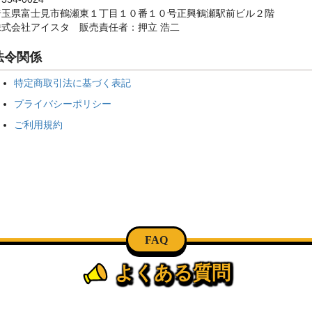
埼玉県富士見市鶴瀬東１丁目１０番１０号正興鶴瀬駅前ビル２階
株式会社アイスタ 販売責任者：押立 浩二
法令関係
特定商取引法に基づく表記
プライバシーポリシー
ご利用規約
FAQ
よくある質問