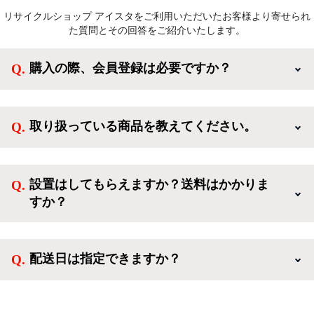
リサイクルショップ アイスタをご利用いただいたお客様より寄せられ
た質問とその回答をご紹介いたします。
購入の際、会員登録は必要ですか？
新規会員登録すると、お得なメルマガが届く他、会員
様限定のキャンペーンに応募することも出来ます。一
取り扱っている商品を教えてください。
方、登録しなくてもカートに商品を入れた後、ログイ
ンせずに「ゲスト購入」を選択することで、会員登録
ご利用ありがとうございます。リサイクルショップア
なしでご購入いただけます。
イスタでは冷蔵庫、洗濯機、電子レンジのような新生
設置はしてもらえますか？送料はかかりま
活を応援するような家電セットから、季節・空調家
すか？
電、調理家電、生活家電まで、幅広く中古家電を取り
扱っています。
送料は商品と別にかかり、配送地域によって料金が異
なります。設置につきましては関東圏(東京・埼玉・
配送日は指定できますか？
神奈川・千葉)において自社配送を選択いただくこと
で設置料無料で承ります。それ以外の地域では承るこ
クロネコヤマトをご指定頂くと、購入時に配送日、配
とができません。
送時間帯を指定できます(3/20～4/10は時間帯指定不