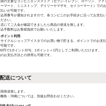
全国の主要なコンビニエンスストア（セブン-イレブン、ローソン、ファ
リーマート、ミニストップ、デイリーヤマザキ、セイコーマート）での
支払いが可能です。
振込用番号が通知されますので、各コンビニのお手続きに沿ってお支払
ください。
当店にてご入金が確認できましたら商品の発送を致します。
振込手数料はお客様負担でお願いいたします。
・ポイント利用
リサイクルショップアイスタでのお買い物で貯まる、ポイントでのお支
が可能です。
100円で1ポイント付与。1ポイント＝1円としてご利用いただけます。
他のお支払方法との併用も可能です。
配送について
全国発送致します。
※離島・沖縄については、別途お問合わせください。