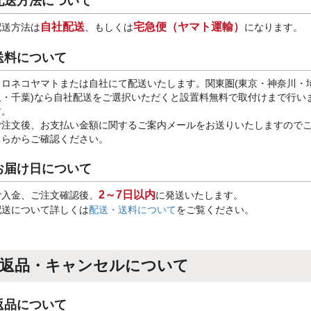
配送方法について
自社配送
宅急便（ヤマト運輸）
配送方法は
、もしくは
になります。
送料について
クロネコヤマトまたは自社にて配送いたします。関東圏(東京・神奈川・
玉・千葉)なら自社配送をご選択いただくと設置料無料で取付けまで行い
す。
ご注文後、お支払い金額に関するご案内メールをお送りいたしますので
ちらからご確認ください。
お届け日について
2～7日以内
ご入金、ご注文確認後、
に発送いたします。
配送について詳しくは
配送・送料について
をご覧ください。
返品・キャンセルについて
返品について