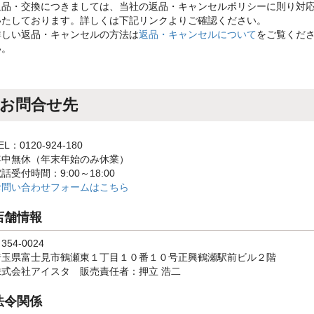
返品・交換につきましては、当社の返品・キャンセルポリシーに則り対
いたしております。詳しくは下記リンクよりご確認ください。
詳しい返品・キャンセルの方法は
返品・キャンセルについて
をご覧くだ
い。
お問合せ先
EL：0120-924-180
年中無休（年末年始のみ休業）
話受付時間：9:00～18:00
お問い合わせフォームはこちら
店舗情報
354-0024
埼玉県富士見市鶴瀬東１丁目１０番１０号正興鶴瀬駅前ビル２階
株式会社アイスタ 販売責任者：押立 浩二
法令関係