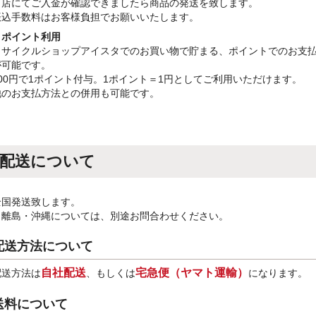
当店にてご入金が確認できましたら商品の発送を致します。
振込手数料はお客様負担でお願いいたします。
・ポイント利用
リサイクルショップアイスタでのお買い物で貯まる、ポイントでのお支
が可能です。
100円で1ポイント付与。1ポイント＝1円としてご利用いただけます。
他のお支払方法との併用も可能です。
配送について
全国発送致します。
※離島・沖縄については、別途お問合わせください。
配送方法について
自社配送
宅急便（ヤマト運輸）
配送方法は
、もしくは
になります。
送料について