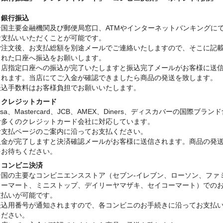
・銀行振込
全国主要金融機関及び郵便局窓口、ATMやインターネットバンキングに
お支払いいただくことが可能です。
ご注文後、お支払総額を別途メールでご連絡いたしますので、そこに記
された口座へ振込をお願いします。
当店指定口座への振込が完了いたしますと振込完了メールがお客様に送
されます。当店にてご入金が確認できましたら商品の発送を致します。
振込手数料はお客様負担でお願いいたします。
・クレジットカード
isa、Mastercard、JCB、AMEX、Diners、ディスカバーの国際ブラン
む多くのクレジットカード会社に対応しています。
お支払ページのご案内に沿ってお支払ください。
入金が完了しますと決済確認メールがお客様に送信されます。商品の発
をお待ちください。
・コンビニ決済
全国の主要なコンビニエンスストア（セブン-イレブン、ローソン、ファ
リーマート、ミニストップ、デイリーヤマザキ、セイコーマート）での
支払いが可能です。
振込用番号が通知されますので、各コンビニのお手続きに沿ってお支払
ください。