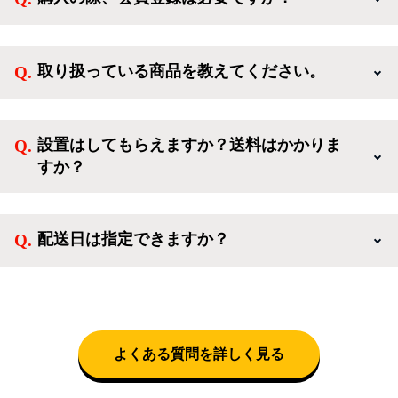
新規会員登録すると、お得なメルマガが届く他、会員
様限定のキャンペーンに応募することも出来ます。一
取り扱っている商品を教えてください。
方、登録しなくてもカートに商品を入れた後、ログイ
ンせずに「ゲスト購入」を選択することで、会員登録
ご利用ありがとうございます。リサイクルショップア
なしでご購入いただけます。
イスタでは冷蔵庫、洗濯機、電子レンジのような新生
設置はしてもらえますか？送料はかかりま
活を応援するような家電セットから、季節・空調家
すか？
電、調理家電、生活家電まで、幅広く中古家電を取り
扱っています。
送料は商品と別にかかり、配送地域によって料金が異
なります。設置につきましては関東圏(東京・埼玉・
配送日は指定できますか？
神奈川・千葉)において自社配送を選択いただくこと
で設置料無料で承ります。それ以外の地域では承るこ
クロネコヤマトをご指定頂くと、購入時に配送日、配
とができません。
送時間帯を指定できます(3/20～4/10は時間帯指定不
可)。自社配送を選択いただいた場合、弊社よりお電
話にて日時決定に関するご連絡をさせて頂きます。
よくある質問を詳しく見る