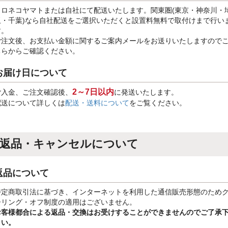
クロネコヤマトまたは自社にて配送いたします。関東圏(東京・神奈川・
玉・千葉)なら自社配送をご選択いただくと設置料無料で取付けまで行い
す。
ご注文後、お支払い金額に関するご案内メールをお送りいたしますので
ちらからご確認ください。
お届け日について
2～7日以内
ご入金、ご注文確認後、
に発送いたします。
配送について詳しくは
配送・送料について
をご覧ください。
返品・キャンセルについて
返品について
特定商取引法に基づき、インターネットを利用した通信販売形態のため
ーリング・オフ制度の適用はございません。
お客様都合による返品・交換はお受けすることができませんのでご了承
さい。