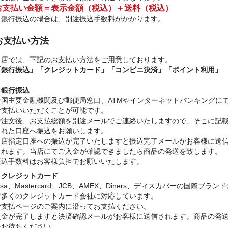
お支払い金額＝表示金額（税込）＋送料（税込）
※銀行振込
の場合は、別途振込手数料
がかかります。
お支払い方法
当店では、下記のお支払い方法をご用意しております。
「銀行振込」
「クレジットカード」「コンビニ決済」「ポイント利用」
・銀行振込
全国主要金融機関及び郵便局窓口、ATMやインターネットバンキングに
お支払いいただくことが可能です。
ご注文後、お支払総額を別途メールでご連絡いたしますので、そこに記
された口座へ振込をお願いします。
当店指定口座への振込が完了いたしますと振込完了メールがお客様に送
されます。当店にてご入金が確認できましたら商品の発送を致します。
振込手数料はお客様負担でお願いいたします。
・クレジットカード
isa、Mastercard、JCB、AMEX、Diners、ディスカバーの国際ブラン
む多くのクレジットカード会社に対応しています。
お支払ページのご案内に沿ってお支払ください。
入金が完了しますと決済確認メールがお客様に送信されます。商品の発
をお待ちください。