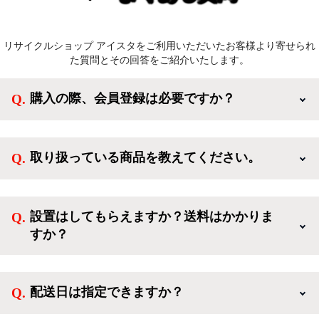
リサイクルショップ アイスタをご利用いただいたお客様より寄せられ
た質問とその回答をご紹介いたします。
購入の際、会員登録は必要ですか？
新規会員登録すると、お得なメルマガが届く他、会員
様限定のキャンペーンに応募することも出来ます。一
取り扱っている商品を教えてください。
方、登録しなくてもカートに商品を入れた後、ログイ
ンせずに「ゲスト購入」を選択することで、会員登録
ご利用ありがとうございます。リサイクルショップア
なしでご購入いただけます。
イスタでは冷蔵庫、洗濯機、電子レンジのような新生
設置はしてもらえますか？送料はかかりま
活を応援するような家電セットから、季節・空調家
すか？
電、調理家電、生活家電まで、幅広く中古家電を取り
扱っています。
送料は商品と別にかかり、配送地域によって料金が異
なります。設置につきましては関東圏(東京・埼玉・
配送日は指定できますか？
神奈川・千葉)において自社配送を選択いただくこと
で設置料無料で承ります。それ以外の地域では承るこ