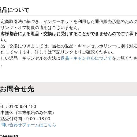
返品について
特定商取引法に基づき、インターネットを利用した通信販売形態のため
ーリング・オフ制度の適用はございません。
お客様都合による返品・交換はお受けすることができませんのでご了承
さい。
返品・交換につきましては、当社の返品・キャンセルポリシーに則り対
いたしております。詳しくは下記リンクよりご確認ください。
詳しい返品・キャンセルの方法は
返品・キャンセルについて
をご覧くだ
い。
お問合せ先
EL：0120-924-180
年中無休（年末年始のみ休業）
話受付時間：9:00～18:00
お問い合わせフォームはこちら