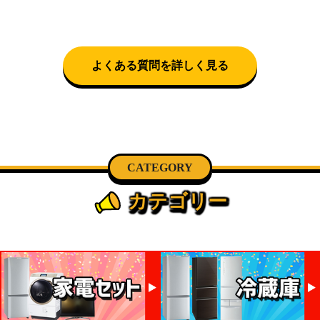
クロネコヤマトをご指定頂くと、購入時に配送日、配
とができません。
送時間帯を指定できます(3/20～4/10は時間帯指定不
可)。自社配送を選択いただいた場合、弊社よりお電
話にて日時決定に関するご連絡をさせて頂きます。
よくある質問を詳しく見る
CATEGORY
カテゴリー