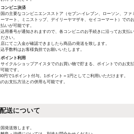
・コンビニ決済
全国の主要なコンビニエンスストア（セブン-イレブン、ローソン、ファ
リーマート、ミニストップ、デイリーヤマザキ、セイコーマート）での
支払いが可能です。
振込用番号が通知されますので、各コンビニのお手続きに沿ってお支払
ください。
当店にてご入金が確認できましたら商品の発送を致します。
振込手数料はお客様負担でお願いいたします。
・ポイント利用
リサイクルショップアイスタでのお買い物で貯まる、ポイントでのお支
が可能です。
100円で1ポイント付与。1ポイント＝1円としてご利用いただけます。
他のお支払方法との併用も可能です。
配送について
全国発送致します。
※離島・沖縄については、別途お問合わせください。