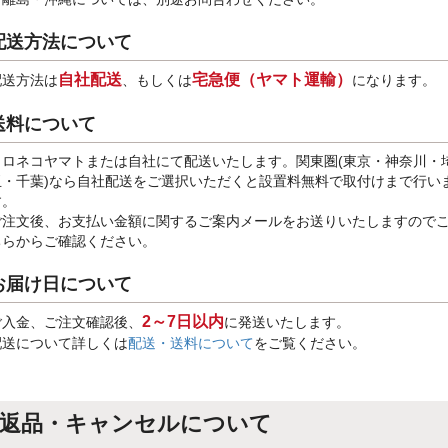
配送方法について
自社配送
宅急便（ヤマト運輸）
配送方法は
、もしくは
になります。
送料について
クロネコヤマトまたは自社にて配送いたします。関東圏(東京・神奈川・
玉・千葉)なら自社配送をご選択いただくと設置料無料で取付けまで行い
す。
ご注文後、お支払い金額に関するご案内メールをお送りいたしますので
ちらからご確認ください。
お届け日について
2～7日以内
ご入金、ご注文確認後、
に発送いたします。
配送について詳しくは
配送・送料について
をご覧ください。
返品・キャンセルについて