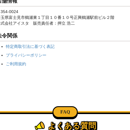
店舗情報
354-0024
埼玉県富士見市鶴瀬東１丁目１０番１０号正興鶴瀬駅前ビル２階
株式会社アイスタ 販売責任者：押立 浩二
法令関係
特定商取引法に基づく表記
プライバシーポリシー
ご利用規約
FAQ
よくある質問