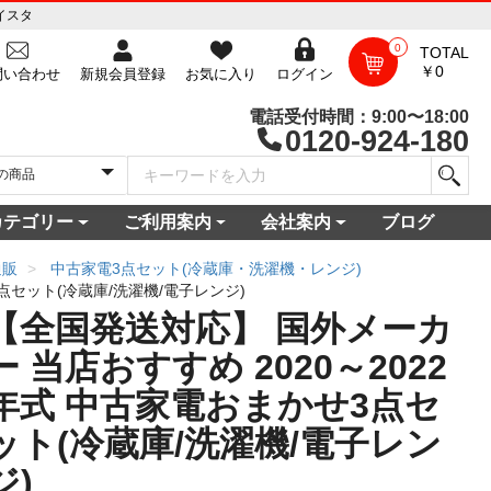
イスタ
0
TOTAL
￥0
問い合わせ
新規会員登録
お気に入り
ログイン
電話受付時間：9:00〜18:00
0120-924-180
カテゴリー
ご利用案内
会社案内
ブログ
一覧
庫
電セット 通販
機
ビ
コン
・空調家電
機・食器乾燥機
家電
家電
器・カメラ
保証対象商品
尽くしセール
ご利用ガイド
ご利用規約
配送・送料について
よくある質問
新規会員登録
会員ログイン
パスワード再発行
お問い合わせ
ショップ概要
店舗一覧
プライバシーポリシー
特定商取引法に基づく表記
古物営業法に基づく表示
通販
中古家電3点セット(冷蔵庫・洗濯機・レンジ)
点セット(冷蔵庫/洗濯機/電子レンジ)
【全国発送対応】 国外メーカ
ー 当店おすすめ 2020～2022
年式 中古家電おまかせ3点セ
ット(冷蔵庫/洗濯機/電子レン
ジ)