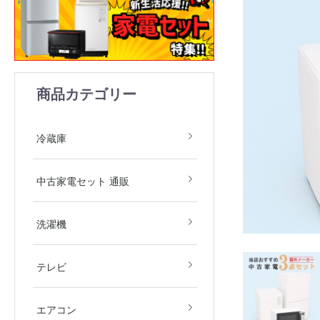
商品カテゴリー
1ドア
2ドア
3ドア
4ドア
5ドア
6ドア
冷凍庫
冷蔵庫
中古家電2点セット(冷
中古家電3点セット(冷
中古家電4点セット(冷
中古家電5点セット（冷
中古家電セット 通販
庫・洗濯機)
庫・洗濯機・レンジ)
庫・洗濯機・レンジ・
庫・洗濯機・レンジ・
飯器)
飯器・掃除機）
全自動洗濯機
ドラム式洗濯機
洗濯乾燥機
衣類乾燥機
洗濯機
デジタルテレビ
その他テレビ
4Kテレビ
テレビ
地域限定商品
2.2kw(木造6畳～鉄筋9
2.5kw(木造7畳～鉄筋10
2.8kw(木造8畳～鉄筋12
エアコン