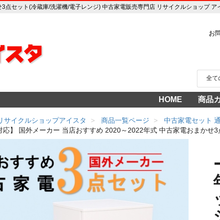
かせ3点セット(冷蔵庫/洗濯機/電子レンジ) 中古家電販売専門店 リサイクルショップ ア
お
HOME
商品
家電
冷蔵
中古家
洗濯
テレ
エア
季節
食洗
調理
生活
AV機
3年
売り
 リサイクルショップアイスタ
商品一覧ページ
中古家電セット 
応】 国外メーカー 当店おすすめ 2020～2022年式 中古家電おまかせ3