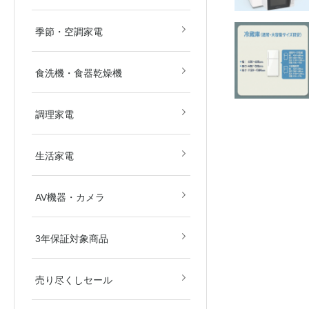
畳)
畳)
空気清浄機
除湿機
扇風機
ストーブ・ヒーター
その他冷暖房・空調機
季節・空調家電
食洗機・食器乾燥機
電子レンジ
オーブンレンジ
ガスコンロ
IHクッキングヒーター
炊飯器
その他調理家電
調理家電
美容・健康家電
掃除機
生活家電
ブルーレイ・HDDレコ
DVD・BDプレイヤー
カメラ
AV関連パーツ
AV機器・カメラ
ダー
東京都
埼玉県
神奈川県
千葉県
北海道
3年保証対象商品
売り尽くしセール