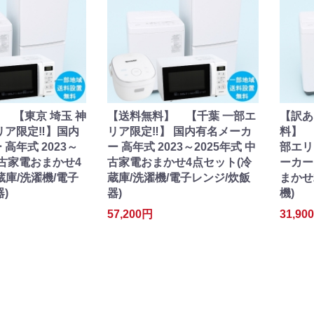
 【東京 埼玉 神
【送料無料】 【千葉 一部エ
【訳あ
リア限定‼】国内
リア限定‼】 国内有名メーカ
料】 
高年式 2023～
ー 高年式 2023～2025年式 中
部エリ
中古家電おまかせ4
古家電おまかせ4点セット(冷
ーカー
蔵庫/洗濯機/電子
蔵庫/洗濯機/電子レンジ/炊飯
まかせ
)
器)
機)
57,200円
31,90