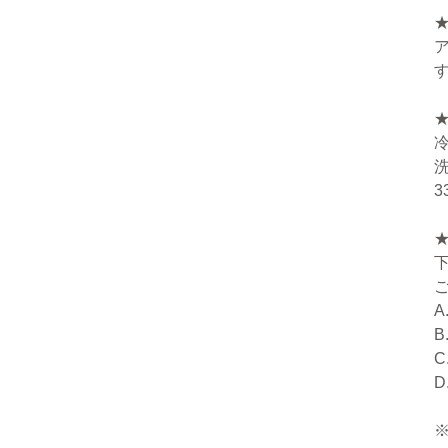
A
B
C
D