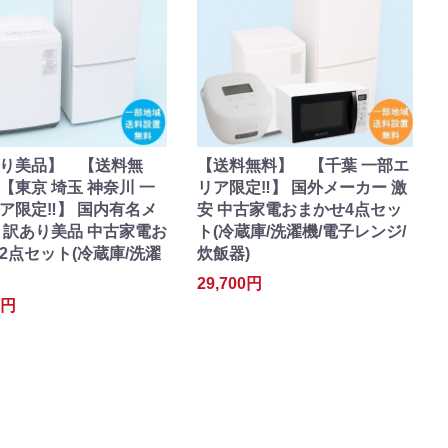
り美品】 【送料無
【送料無料】 【千葉 一部エ
【東京 埼玉 神奈川 一
リア限定‼】 国外メーカー 激
ア限定‼】 国内有名メ
安 中古家電おまかせ4点セッ
 訳あり美品 中古家電お
ト(冷蔵庫/洗濯機/電子レンジ/
2点セット(冷蔵庫/洗濯
炊飯器)
29,700円
0円