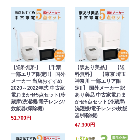
【送料無料】 【千葉
【訳あり美品】 【送
一部エリア限定‼】 国外
料無料】 【東京 埼玉
メーカー 当店おすすめ
神奈川 一部エリア限
2020～2022年式 中古家
定‼】 国外メーカー 訳
電おまかせ5点セット(冷
あり美品 中古家電おま
蔵庫/洗濯機/電子レンジ/
かせ5点セット(冷蔵庫/
炊飯器/掃除機)
洗濯機/電子レンジ/炊飯
器/掃除機)
51,700円
47,300円