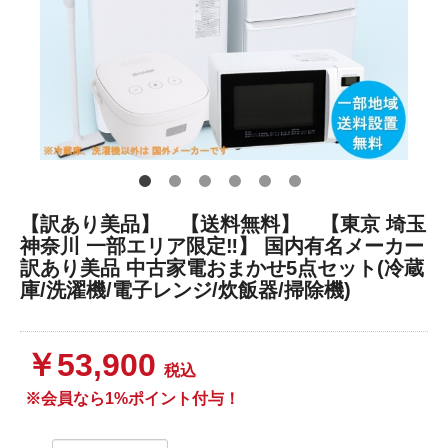
【訳あり美品】 【送料無料】 【東京 埼玉
神奈川 一部エリア限定‼】 国内有名メーカー
訳あり美品 中古家電おまかせ5点セット(冷蔵
庫/洗濯機/電子レンジ/炊飯器/掃除機)
￥53,900
税込
※会員なら1%ポイント付与！