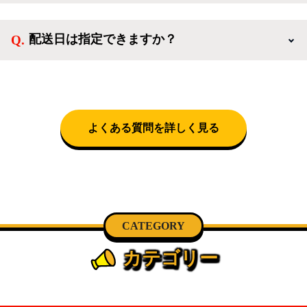
送料は商品と別にかかり、配送地域によって料金が異
なります。設置につきましては関東圏(東京・埼玉・
配送日は指定できますか？
神奈川・千葉)において自社配送を選択いただくこと
で設置料無料で承ります。それ以外の地域では承るこ
クロネコヤマトをご指定頂くと、購入時に配送日、配
とができません。
送時間帯を指定できます(3/20～4/10は時間帯指定不
可)。自社配送を選択いただいた場合、弊社よりお電
話にて日時決定に関するご連絡をさせて頂きます。
よくある質問を詳しく見る
CATEGORY
カテゴリー