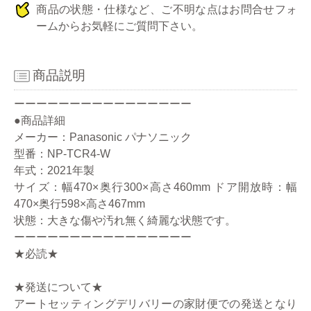
商品の状態・仕様など、ご不明な点はお問合せフォ
ームからお気軽にご質問下さい。
商品説明
ーーーーーーーーーーーーーーーー
●商品詳細
メーカー：Panasonic パナソニック
型番：NP-TCR4-W
年式：2021年製
サイズ：幅470×奥行300×高さ460mm ドア開放時：幅
470×奥行598×高さ467mm
状態：大きな傷や汚れ無く綺麗な状態です。
ーーーーーーーーーーーーーーーー
★必読★
★発送について★
アートセッティングデリバリーの家財便での発送となり