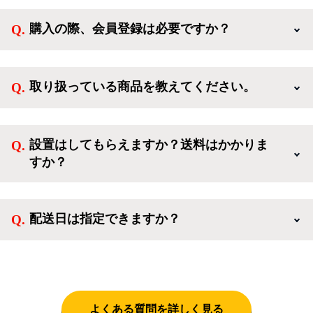
購入の際、会員登録は必要ですか？
新規会員登録すると、お得なメルマガが届く他、会員
様限定のキャンペーンに応募することも出来ます。一
取り扱っている商品を教えてください。
方、登録しなくてもカートに商品を入れた後、ログイ
ンせずに「ゲスト購入」を選択することで、会員登録
ご利用ありがとうございます。リサイクルショップア
なしでご購入いただけます。
イスタでは冷蔵庫、洗濯機、電子レンジのような新生
設置はしてもらえますか？送料はかかりま
活を応援するような家電セットから、季節・空調家
すか？
電、調理家電、生活家電まで、幅広く中古家電を取り
扱っています。
送料は商品と別にかかり、配送地域によって料金が異
なります。設置につきましては関東圏(東京・埼玉・
配送日は指定できますか？
神奈川・千葉)において自社配送を選択いただくこと
で設置料無料で承ります。それ以外の地域では承るこ
クロネコヤマトをご指定頂くと、購入時に配送日、配
とができません。
送時間帯を指定できます(3/20～4/10は時間帯指定不
可)。自社配送を選択いただいた場合、弊社よりお電
話にて日時決定に関するご連絡をさせて頂きます。
よくある質問を詳しく見る