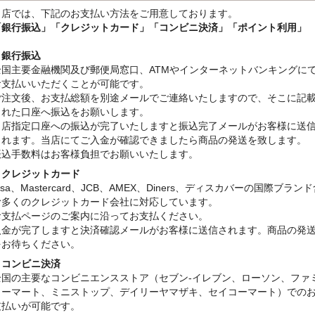
当店では、下記のお支払い方法をご用意しております。
「銀行振込」
「クレジットカード」「コンビニ決済」「ポイント利用」
・銀行振込
全国主要金融機関及び郵便局窓口、ATMやインターネットバンキングに
お支払いいただくことが可能です。
ご注文後、お支払総額を別途メールでご連絡いたしますので、そこに記
された口座へ振込をお願いします。
当店指定口座への振込が完了いたしますと振込完了メールがお客様に送
されます。当店にてご入金が確認できましたら商品の発送を致します。
振込手数料はお客様負担でお願いいたします。
・クレジットカード
isa、Mastercard、JCB、AMEX、Diners、ディスカバーの国際ブラン
む多くのクレジットカード会社に対応しています。
お支払ページのご案内に沿ってお支払ください。
入金が完了しますと決済確認メールがお客様に送信されます。商品の発
をお待ちください。
・コンビニ決済
全国の主要なコンビニエンスストア（セブン-イレブン、ローソン、ファ
リーマート、ミニストップ、デイリーヤマザキ、セイコーマート）での
支払いが可能です。