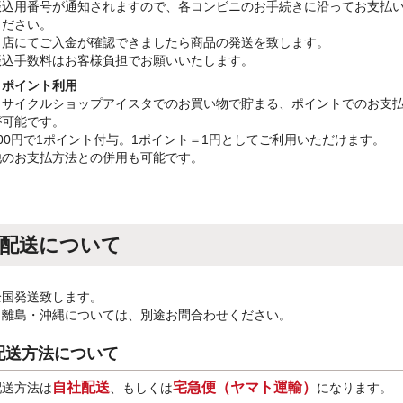
振込用番号が通知されますので、各コンビニのお手続きに沿ってお支払
ください。
当店にてご入金が確認できましたら商品の発送を致します。
振込手数料はお客様負担でお願いいたします。
・ポイント利用
リサイクルショップアイスタでのお買い物で貯まる、ポイントでのお支
が可能です。
100円で1ポイント付与。1ポイント＝1円としてご利用いただけます。
他のお支払方法との併用も可能です。
配送について
全国発送致します。
※離島・沖縄については、別途お問合わせください。
配送方法について
自社配送
宅急便（ヤマト運輸）
配送方法は
、もしくは
になります。