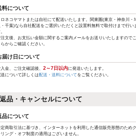
送料について
クロネコヤマトまたは自社にて配送いたします。関東圏(東京・神奈川・
玉・千葉)なら自社配送をご選択いただくと設置料無料で取付けまで行い
す。
ご注文後、お支払い金額に関するご案内メールをお送りいたしますので
ちらからご確認ください。
お届け日について
2～7日以内
ご入金、ご注文確認後、
に発送いたします。
配送について詳しくは
配送・送料について
をご覧ください。
返品・キャンセルについて
返品について
特定商取引法に基づき、インターネットを利用した通信販売形態のため
ーリング・オフ制度の適用はございません。