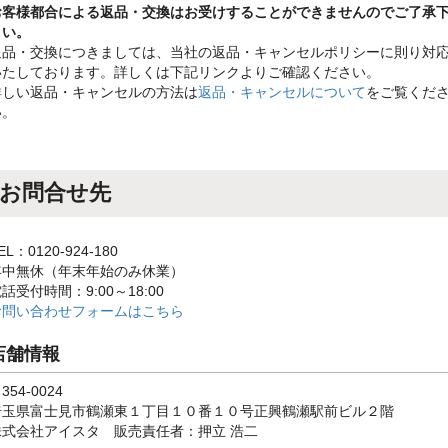
お客様都合による返品・交換はお受けすることができませんのでご了承
さい。
返品・交換につきましては、当社の返品・キャンセルポリシーに則り対
いたしております。詳しくは下記リンクよりご確認ください。
詳しい返品・キャンセルの方法は
返品・キャンセルについて
をご覧くだ
い。
お問合せ先
EL：0120-924-180
年中無休（年末年始のみ休業）
話受付時間：9:00～18:00
お問い合わせフォームはこちら
店舗情報
354-0024
埼玉県富士見市鶴瀬東１丁目１０番１０号正興鶴瀬駅前ビル２階
株式会社アイスタ 販売責任者：押立 浩二