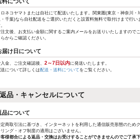
送料について
クロネコヤマトまたは自社にて配送いたします。関東圏(東京・神奈川・
玉・千葉)なら自社配送をご選択いただくと設置料無料で取付けまで行い
す。
ご注文後、お支払い金額に関するご案内メールをお送りいたしますので
ちらからご確認ください。
お届け日について
2～7日以内
ご入金、ご注文確認後、
に発送いたします。
配送について詳しくは
配送・送料について
をご覧ください。
返品・キャンセルについて
返品について
特定商取引法に基づき、インターネットを利用した通信販売形態のため
ーリング・オフ制度の適用はございません。
お客様都合による返品・交換はお受けすることができませんのでご了承