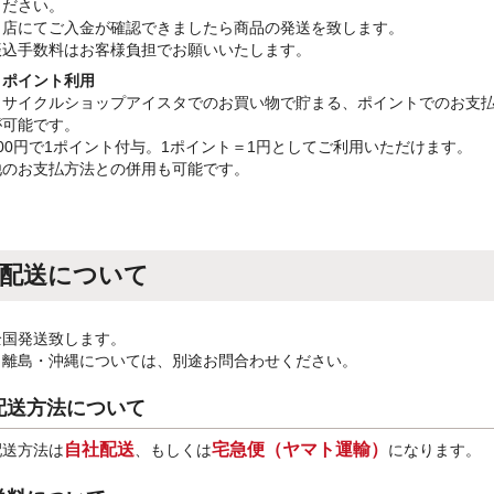
ください。
当店にてご入金が確認できましたら商品の発送を致します。
振込手数料はお客様負担でお願いいたします。
・ポイント利用
リサイクルショップアイスタでのお買い物で貯まる、ポイントでのお支
が可能です。
100円で1ポイント付与。1ポイント＝1円としてご利用いただけます。
他のお支払方法との併用も可能です。
配送について
全国発送致します。
※離島・沖縄については、別途お問合わせください。
配送方法について
自社配送
宅急便（ヤマト運輸）
配送方法は
、もしくは
になります。