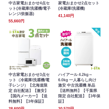
中古家電おまかせ4点セ
家電おまかせ2点セット
ット(冷蔵庫/洗濯機/電子
(冷蔵庫/洗濯機)
レンジ/炊飯器)
41,140円
55,660円
中古家電おまかせ3点セ
ハイアール 4.2kg～
ット（冷蔵庫/洗濯機/電
6.0kg 一人暮らし向け
子レンジ）【北海道限
激安 中古洗濯機 単品
定 自社配送】【激安】
【送料無料】【千葉県
【国内メーカー】【送
限定 自社配送】【3年保
料無料】【3年保証】
証】
28,600円
20,570円