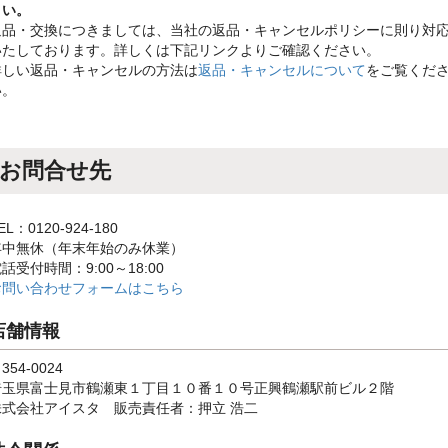
さい。
返品・交換につきましては、当社の返品・キャンセルポリシーに則り対
いたしております。詳しくは下記リンクよりご確認ください。
詳しい返品・キャンセルの方法は
返品・キャンセルについて
をご覧くだ
い。
お問合せ先
EL：0120-924-180
年中無休（年末年始のみ休業）
話受付時間：9:00～18:00
お問い合わせフォームはこちら
店舗情報
354-0024
埼玉県富士見市鶴瀬東１丁目１０番１０号正興鶴瀬駅前ビル２階
株式会社アイスタ 販売責任者：押立 浩二