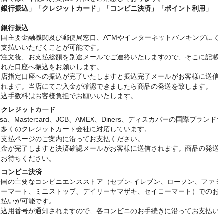
「銀行振込」
「クレジットカード」「コンビニ決済」「ポイント利用」
・銀行振込
全国主要金融機関及び郵便局窓口、ATMやインターネットバンキングに
お支払いいただくことが可能です。
ご注文後、お支払総額を別途メールでご連絡いたしますので、そこに記
された口座へ振込をお願いします。
当店指定口座への振込が完了いたしますと振込完了メールがお客様に送
されます。当店にてご入金が確認できましたら商品の発送を致します。
振込手数料はお客様負担でお願いいたします。
・クレジットカード
isa、Mastercard、JCB、AMEX、Diners、ディスカバーの国際ブラン
む多くのクレジットカード会社に対応しています。
お支払ページのご案内に沿ってお支払ください。
入金が完了しますと決済確認メールがお客様に送信されます。商品の発
をお待ちください。
・コンビニ決済
全国の主要なコンビニエンスストア（セブン-イレブン、ローソン、ファ
リーマート、ミニストップ、デイリーヤマザキ、セイコーマート）での
支払いが可能です。
振込用番号が通知されますので、各コンビニのお手続きに沿ってお支払