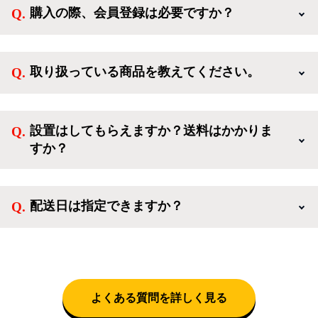
購入の際、会員登録は必要ですか？
新規会員登録すると、お得なメルマガが届く他、会員
様限定のキャンペーンに応募することも出来ます。一
取り扱っている商品を教えてください。
方、登録しなくてもカートに商品を入れた後、ログイ
ンせずに「ゲスト購入」を選択することで、会員登録
ご利用ありがとうございます。リサイクルショップア
なしでご購入いただけます。
イスタでは冷蔵庫、洗濯機、電子レンジのような新生
設置はしてもらえますか？送料はかかりま
活を応援するような家電セットから、季節・空調家
すか？
電、調理家電、生活家電まで、幅広く中古家電を取り
扱っています。
送料は商品と別にかかり、配送地域によって料金が異
なります。設置につきましては関東圏(東京・埼玉・
配送日は指定できますか？
神奈川・千葉)において自社配送を選択いただくこと
で設置料無料で承ります。それ以外の地域では承るこ
クロネコヤマトをご指定頂くと、購入時に配送日、配
とができません。
送時間帯を指定できます(3/20～4/10は時間帯指定不
可)。自社配送を選択いただいた場合、弊社よりお電
話にて日時決定に関するご連絡をさせて頂きます。
よくある質問を詳しく見る