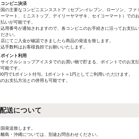
・コンビニ決済
全国の主要なコンビニエンスストア（セブン-イレブン、ローソン、ファ
リーマート、ミニストップ、デイリーヤマザキ、セイコーマート）での
支払いが可能です。
振込用番号が通知されますので、各コンビニのお手続きに沿ってお支払
ください。
当店にてご入金が確認できましたら商品の発送を致します。
振込手数料はお客様負担でお願いいたします。
・ポイント利用
リサイクルショップアイスタでのお買い物で貯まる、ポイントでのお支
が可能です。
100円で1ポイント付与。1ポイント＝1円としてご利用いただけます。
他のお支払方法との併用も可能です。
配送について
全国発送致します。
※離島・沖縄については、別途お問合わせください。