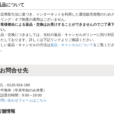
返品について
特定商取引法に基づき、インターネットを利用した通信販売形態のため
ーリング・オフ制度の適用はございません。
お客様都合による返品・交換はお受けすることができませんのでご了承
さい。
返品・交換につきましては、当社の返品・キャンセルポリシーに則り対
いたしております。詳しくは下記リンクよりご確認ください。
詳しい返品・キャンセルの方法は
返品・キャンセルについて
をご覧くだ
い。
お問合せ先
EL：0120-924-180
年中無休（年末年始のみ休業）
話受付時間：9:00～18:00
お問い合わせフォームはこちら
店舗情報