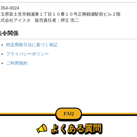
354-0024
埼玉県富士見市鶴瀬東１丁目１０番１０号正興鶴瀬駅前ビル２階
株式会社アイスタ 販売責任者：押立 浩二
法令関係
特定商取引法に基づく表記
プライバシーポリシー
ご利用規約
FAQ
よくある質問