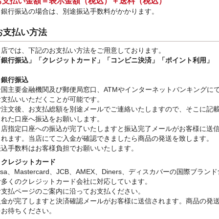
お支払い金額＝表示金額（税込）＋送料（税込）
※銀行振込
の場合は、別途振込手数料
がかかります。
お支払い方法
当店では、下記のお支払い方法をご用意しております。
「銀行振込」
「クレジットカード」「コンビニ決済」「ポイント利用」
・銀行振込
全国主要金融機関及び郵便局窓口、ATMやインターネットバンキングに
お支払いいただくことが可能です。
ご注文後、お支払総額を別途メールでご連絡いたしますので、そこに記
された口座へ振込をお願いします。
当店指定口座への振込が完了いたしますと振込完了メールがお客様に送
されます。当店にてご入金が確認できましたら商品の発送を致します。
振込手数料はお客様負担でお願いいたします。
・クレジットカード
isa、Mastercard、JCB、AMEX、Diners、ディスカバーの国際ブラン
む多くのクレジットカード会社に対応しています。
お支払ページのご案内に沿ってお支払ください。
入金が完了しますと決済確認メールがお客様に送信されます。商品の発
をお待ちください。