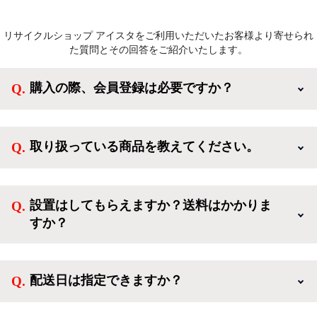
リサイクルショップ アイスタをご利用いただいたお客様より寄せられ
た質問とその回答をご紹介いたします。
購入の際、会員登録は必要ですか？
新規会員登録すると、お得なメルマガが届く他、会員
様限定のキャンペーンに応募することも出来ます。一
取り扱っている商品を教えてください。
方、登録しなくてもカートに商品を入れた後、ログイ
ンせずに「ゲスト購入」を選択することで、会員登録
ご利用ありがとうございます。リサイクルショップア
なしでご購入いただけます。
イスタでは冷蔵庫、洗濯機、電子レンジのような新生
設置はしてもらえますか？送料はかかりま
活を応援するような家電セットから、季節・空調家
すか？
電、調理家電、生活家電まで、幅広く中古家電を取り
扱っています。
送料は商品と別にかかり、配送地域によって料金が異
なります。設置につきましては関東圏(東京・埼玉・
配送日は指定できますか？
神奈川・千葉)において自社配送を選択いただくこと
で設置料無料で承ります。それ以外の地域では承るこ
クロネコヤマトをご指定頂くと、購入時に配送日、配
とができません。