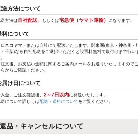
配送方法について
自社配送
宅急便（ヤマト運輸）
配送方法は
、もしくは
になります。
送料について
クロネコヤマトまたは自社にて配送いたします。関東圏(東京・神奈川・
玉・千葉)なら自社配送をご選択いただくと設置料無料で取付けまで行い
す。
ご注文後、お支払い金額に関するご案内メールをお送りいたしますので
ちらからご確認ください。
お届け日について
2～7日以内
ご入金、ご注文確認後、
に発送いたします。
配送について詳しくは
配送・送料について
をご覧ください。
返品・キャンセルについて