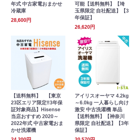
年式 中古家電おまかせ
可能【送料無料】【埼
冷蔵庫
玉県限定 自社配送】【3
年保証】
28,600円
26,620円
【送料無料】 【東京
アイリスオーヤマ 4.2kg
23区エリア限定‼3年保
～6.0kg 一人暮らし向け
証対象商品】Hisense
激安 中古洗濯機 単品
当店おすすめ 2020～
【送料無料】【神奈川
2022年式 中古家電おま
県限定 自社配送】【3年
かせ洗濯機
保証】
24,200円
20,570円