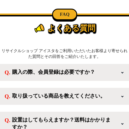
FAQ
よくある質問
リサイクルショップ アイスタをご利用いただいたお客様より寄せられ
た質問とその回答をご紹介いたします。
購入の際、会員登録は必要ですか？
新規会員登録すると、お得なメルマガが届く他、会員
様限定のキャンペーンに応募することも出来ます。一
取り扱っている商品を教えてください。
方、登録しなくてもカートに商品を入れた後、ログイ
ンせずに「ゲスト購入」を選択することで、会員登録
ご利用ありがとうございます。リサイクルショップア
なしでご購入いただけます。
イスタでは冷蔵庫、洗濯機、電子レンジのような新生
設置はしてもらえますか？送料はかかりま
活を応援するような家電セットから、季節・空調家
すか？
電、調理家電、生活家電まで、幅広く中古家電を取り