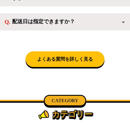
扱っています。
送料は商品と別にかかり、配送地域によって料金が異
なります。設置につきましては関東圏(東京・埼玉・
配送日は指定できますか？
神奈川・千葉)において自社配送を選択いただくこと
で設置料無料で承ります。それ以外の地域では承るこ
クロネコヤマトをご指定頂くと、購入時に配送日、配
とができません。
送時間帯を指定できます(3/20～4/10は時間帯指定不
可)。自社配送を選択いただいた場合、弊社よりお電
話にて日時決定に関するご連絡をさせて頂きます。
よくある質問を詳しく見る
CATEGORY
カテゴリー