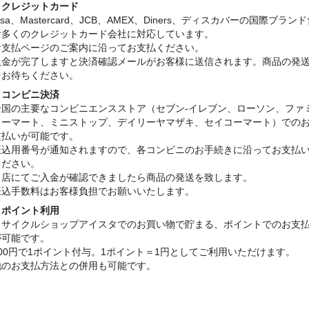
・クレジットカード
isa、Mastercard、JCB、AMEX、Diners、ディスカバーの国際ブラン
む多くのクレジットカード会社に対応しています。
お支払ページのご案内に沿ってお支払ください。
入金が完了しますと決済確認メールがお客様に送信されます。商品の発
をお待ちください。
・コンビニ決済
全国の主要なコンビニエンスストア（セブン-イレブン、ローソン、ファ
リーマート、ミニストップ、デイリーヤマザキ、セイコーマート）での
支払いが可能です。
振込用番号が通知されますので、各コンビニのお手続きに沿ってお支払
ください。
当店にてご入金が確認できましたら商品の発送を致します。
振込手数料はお客様負担でお願いいたします。
・ポイント利用
リサイクルショップアイスタでのお買い物で貯まる、ポイントでのお支
が可能です。
100円で1ポイント付与。1ポイント＝1円としてご利用いただけます。
他のお支払方法との併用も可能です。