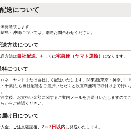
配送について
全国発送致します。
※離島・沖縄については、別途お問合わせください。
配送方法について
自社配送
宅急便（ヤマト運輸）
配送方法は
、もしくは
になります。
送料について
クロネコヤマトまたは自社にて配送いたします。関東圏(東京・神奈川・
玉・千葉)なら自社配送をご選択いただくと設置料無料で取付けまで行い
す。
ご注文後、お支払い金額に関するご案内メールをお送りいたしますので
ちらからご確認ください。
お届け日について
2～7日以内
ご入金、ご注文確認後、
に発送いたします。