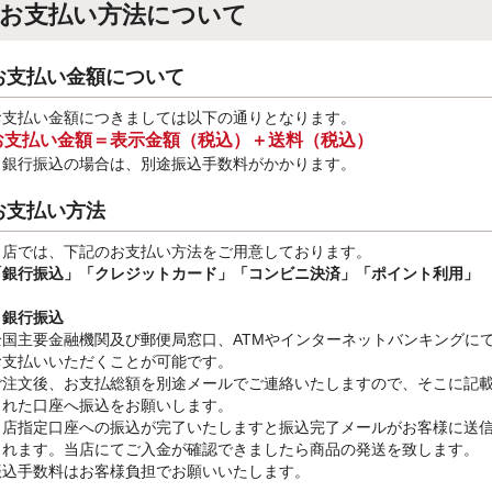
お支払い方法について
お支払い金額について
お支払い金額につきましては以下の通りとなります。
お支払い金額＝表示金額（税込）＋送料（税込）
※銀行振込
の場合は、別途振込手数料
がかかります。
お支払い方法
当店では、下記のお支払い方法をご用意しております。
「銀行振込」
「クレジットカード」「コンビニ決済」「ポイント利用」
・銀行振込
全国主要金融機関及び郵便局窓口、ATMやインターネットバンキングに
お支払いいただくことが可能です。
ご注文後、お支払総額を別途メールでご連絡いたしますので、そこに記
された口座へ振込をお願いします。
当店指定口座への振込が完了いたしますと振込完了メールがお客様に送
されます。当店にてご入金が確認できましたら商品の発送を致します。
振込手数料はお客様負担でお願いいたします。