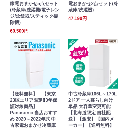
家電おまかせ5点セット
電おまかせ2点セット(冷
(冷蔵庫/洗濯機/電子レン
蔵庫/洗濯機)
ジ/炊飯器/スティック掃
47,190円
除機)
60,500円
【送料無料】 【東京
中古冷蔵庫106L～179L
23区エリア限定‼3年保
2ドア 一人暮らし向け
証対象商品】
単品 大容量変更可能
Panasonic 当店おすす
【北海道限定 自社配
め 2020～2022年式 中
送】【激安】【国内メ
古家電おまかせ冷蔵庫
ーカー】【送料無料】