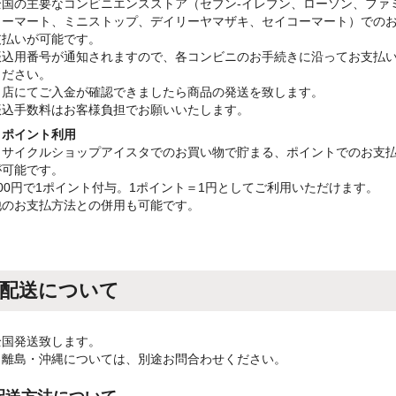
全国の主要なコンビニエンスストア（セブン-イレブン、ローソン、ファ
リーマート、ミニストップ、デイリーヤマザキ、セイコーマート）での
支払いが可能です。
振込用番号が通知されますので、各コンビニのお手続きに沿ってお支払
ください。
当店にてご入金が確認できましたら商品の発送を致します。
振込手数料はお客様負担でお願いいたします。
・ポイント利用
リサイクルショップアイスタでのお買い物で貯まる、ポイントでのお支
が可能です。
100円で1ポイント付与。1ポイント＝1円としてご利用いただけます。
他のお支払方法との併用も可能です。
配送について
全国発送致します。
※離島・沖縄については、別途お問合わせください。