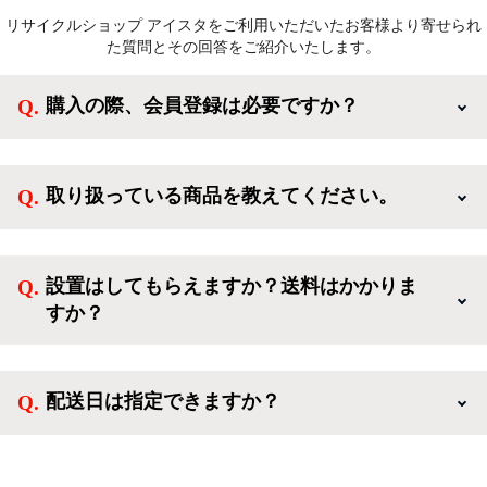
リサイクルショップ アイスタをご利用いただいたお客様より寄せられ
た質問とその回答をご紹介いたします。
購入の際、会員登録は必要ですか？
新規会員登録すると、お得なメルマガが届く他、会員
様限定のキャンペーンに応募することも出来ます。一
取り扱っている商品を教えてください。
方、登録しなくてもカートに商品を入れた後、ログイ
ンせずに「ゲスト購入」を選択することで、会員登録
ご利用ありがとうございます。リサイクルショップア
なしでご購入いただけます。
イスタでは冷蔵庫、洗濯機、電子レンジのような新生
設置はしてもらえますか？送料はかかりま
活を応援するような家電セットから、季節・空調家
すか？
電、調理家電、生活家電まで、幅広く中古家電を取り
扱っています。
送料は商品と別にかかり、配送地域によって料金が異
なります。設置につきましては関東圏(東京・埼玉・
配送日は指定できますか？
神奈川・千葉)において自社配送を選択いただくこと
で設置料無料で承ります。それ以外の地域では承るこ
クロネコヤマトをご指定頂くと、購入時に配送日、配
とができません。
送時間帯を指定できます(3/20～4/10は時間帯指定不