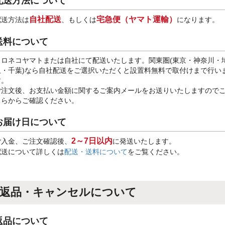
配送方法について
自社配送
宅急便（ヤマト運輸）
配送方法は
、もしくは
になります。
送料について
クロネコヤマトまたは自社にて配送いたします。関東圏(東京・神奈川・
玉・千葉)なら自社配送をご選択いただくと設置料無料で取付けまで行い
す。
ご注文後、お支払い金額に関するご案内メールをお送りいたしますので
ちらからご確認ください。
お届け日について
2～7日以内
ご入金、ご注文確認後、
に発送いたします。
配送について詳しくは
配送・送料について
をご覧ください。
返品・キャンセルについて
返品について