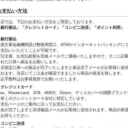
お支払い方法
当店では、下記のお支払い方法をご用意しております。
「銀行振込」
「クレジットカード」「コンビニ決済」「ポイント利用」
・銀行振込
全国主要金融機関及び郵便局窓口、ATMやインターネットバンキングに
お支払いいただくことが可能です。
ご注文後、お支払総額を別途メールでご連絡いたしますので、そこに記
された口座へ振込をお願いします。
当店指定口座への振込が完了いたしますと振込完了メールがお客様に送
されます。当店にてご入金が確認できましたら商品の発送を致します。
振込手数料はお客様負担でお願いいたします。
・クレジットカード
isa、Mastercard、JCB、AMEX、Diners、ディスカバーの国際ブラン
む多くのクレジットカード会社に対応しています。
お支払ページのご案内に沿ってお支払ください。
入金が完了しますと決済確認メールがお客様に送信されます。商品の発
をお待ちください。
・コンビニ決済