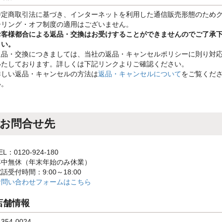
特定商取引法に基づき、インターネットを利用した通信販売形態のため
ーリング・オフ制度の適用はございません。
お客様都合による返品・交換はお受けすることができませんのでご了承
さい。
返品・交換につきましては、当社の返品・キャンセルポリシーに則り対
いたしております。詳しくは下記リンクよりご確認ください。
詳しい返品・キャンセルの方法は
返品・キャンセルについて
をご覧くだ
い。
お問合せ先
EL：0120-924-180
年中無休（年末年始のみ休業）
話受付時間：9:00～18:00
お問い合わせフォームはこちら
店舗情報
354-0024