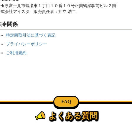
埼玉県富士見市鶴瀬東１丁目１０番１０号正興鶴瀬駅前ビル２階
株式会社アイスタ 販売責任者：押立 浩二
法令関係
特定商取引法に基づく表記
プライバシーポリシー
ご利用規約
FAQ
よくある質問