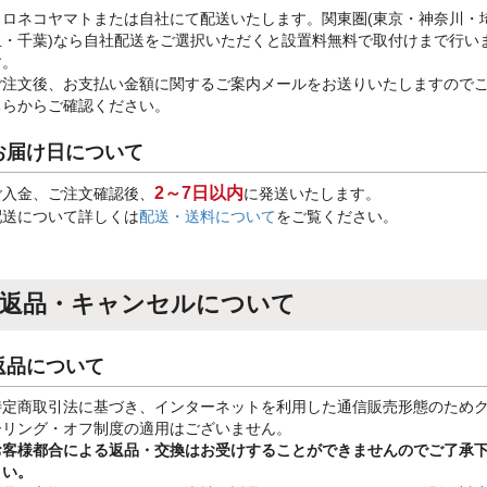
クロネコヤマトまたは自社にて配送いたします。関東圏(東京・神奈川・
玉・千葉)なら自社配送をご選択いただくと設置料無料で取付けまで行い
す。
ご注文後、お支払い金額に関するご案内メールをお送りいたしますので
ちらからご確認ください。
お届け日について
2～7日以内
ご入金、ご注文確認後、
に発送いたします。
配送について詳しくは
配送・送料について
をご覧ください。
返品・キャンセルについて
返品について
特定商取引法に基づき、インターネットを利用した通信販売形態のため
ーリング・オフ制度の適用はございません。
お客様都合による返品・交換はお受けすることができませんのでご了承
さい。