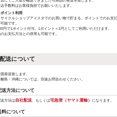
当店にてご入金が確認できましたら商品の発送を致します。
振込手数料はお客様負担でお願いいたします。
・ポイント利用
リサイクルショップアイスタでのお買い物で貯まる、ポイントでのお支
が可能です。
100円で1ポイント付与。1ポイント＝1円としてご利用いただけます。
他のお支払方法との併用も可能です。
配送について
全国発送致します。
※離島・沖縄については、別途お問合わせください。
配送方法について
自社配送
宅急便（ヤマト運輸）
配送方法は
、もしくは
になります。
送料について