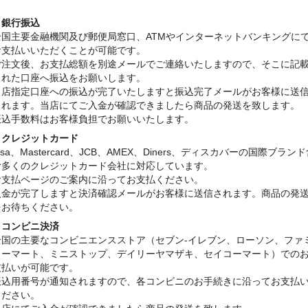
・銀行振込
全国主要金融機関及び郵便局窓口、ATMやインターネットバンキングに
お支払いいただくことが可能です。
ご注文後、お支払総額を別途メールでご連絡いたしますので、そこに記
された口座へ振込をお願いします。
当店指定口座への振込が完了いたしますと振込完了メールがお客様に送
されます。当店にてご入金が確認できましたら商品の発送を致します。
振込手数料はお客様負担でお願いいたします。
・クレジットカード
isa、Mastercard、JCB、AMEX、Diners、ディスカバーの国際ブラン
む多くのクレジットカード会社に対応しています。
お支払ページのご案内に沿ってお支払ください。
入金が完了しますと決済確認メールがお客様に送信されます。商品の発
をお待ちください。
・コンビニ決済
全国の主要なコンビニエンスストア（セブン-イレブン、ローソン、ファ
リーマート、ミニストップ、デイリーヤマザキ、セイコーマート）での
支払いが可能です。
振込用番号が通知されますので、各コンビニのお手続きに沿ってお支払
ください。