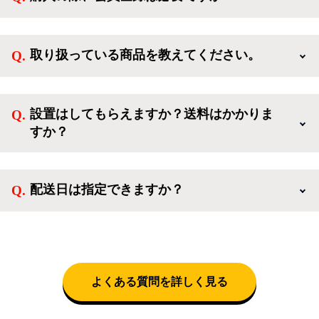
新規会員登録すると、お得なメルマガが届く他、会員
様限定のキャンペーンに応募することも出来ます。一
取り扱っている商品を教えてください。
方、登録しなくてもカートに商品を入れた後、ログイ
ンせずに「ゲスト購入」を選択することで、会員登録
ご利用ありがとうございます。リサイクルショップア
なしでご購入いただけます。
イスタでは冷蔵庫、洗濯機、電子レンジのような新生
設置はしてもらえますか？送料はかかりま
活を応援するような家電セットから、季節・空調家
すか？
電、調理家電、生活家電まで、幅広く中古家電を取り
扱っています。
送料は商品と別にかかり、配送地域によって料金が異
なります。設置につきましては関東圏(東京・埼玉・
配送日は指定できますか？
神奈川・千葉)において自社配送を選択いただくこと
で設置料無料で承ります。それ以外の地域では承るこ
クロネコヤマトをご指定頂くと、購入時に配送日、配
とができません。
送時間帯を指定できます(3/20～4/10は時間帯指定不
可)。自社配送を選択いただいた場合、弊社よりお電
話にて日時決定に関するご連絡をさせて頂きます。
よくある質問を詳しく見る