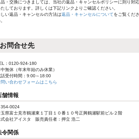
返品・交換につきましては、当社の返品・キャンセルポリシーに則り対
いたしております。詳しくは下記リンクよりご確認ください。
詳しい返品・キャンセルの方法は
返品・キャンセルについて
をご覧くだ
い。
お問合せ先
EL：0120-924-180
年中無休（年末年始のみ休業）
話受付時間：9:00～18:00
お問い合わせフォームはこちら
店舗情報
354-0024
埼玉県富士見市鶴瀬東１丁目１０番１０号正興鶴瀬駅前ビル２階
株式会社アイスタ 販売責任者：押立 浩二
法令関係