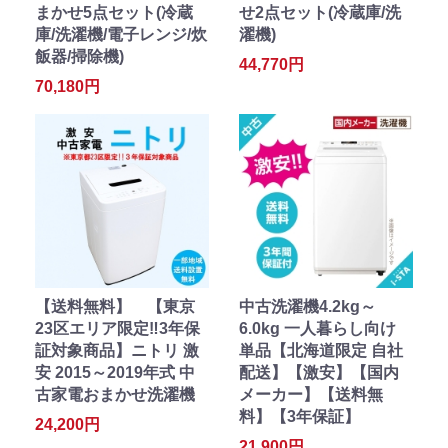
まかせ5点セット(冷蔵
せ2点セット(冷蔵庫/洗
庫/洗濯機/電子レンジ/炊
濯機)
飯器/掃除機)
44,770円
70,180円
【送料無料】 【東京
中古洗濯機4.2kg～
23区エリア限定‼3年保
6.0kg 一人暮らし向け
証対象商品】ニトリ 激
単品【北海道限定 自社
安 2015～2019年式 中
配送】【激安】【国内
古家電おまかせ洗濯機
メーカー】【送料無
料】【3年保証】
24,200円
21,900円