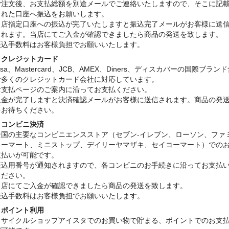
ご注文後、お支払総額を別途メールでご連絡いたしますので、そこに記
された口座へ振込をお願いします。
当店指定口座への振込が完了いたしますと振込完了メールがお客様に送
されます。当店にてご入金が確認できましたら商品の発送を致します。
振込手数料はお客様負担でお願いいたします。
・クレジットカード
isa、Mastercard、JCB、AMEX、Diners、ディスカバーの国際ブラン
む多くのクレジットカード会社に対応しています。
お支払ページのご案内に沿ってお支払ください。
入金が完了しますと決済確認メールがお客様に送信されます。商品の発
をお待ちください。
・コンビニ決済
全国の主要なコンビニエンスストア（セブン-イレブン、ローソン、ファ
リーマート、ミニストップ、デイリーヤマザキ、セイコーマート）での
支払いが可能です。
振込用番号が通知されますので、各コンビニのお手続きに沿ってお支払
ください。
当店にてご入金が確認できましたら商品の発送を致します。
振込手数料はお客様負担でお願いいたします。
・ポイント利用
リサイクルショップアイスタでのお買い物で貯まる、ポイントでのお支