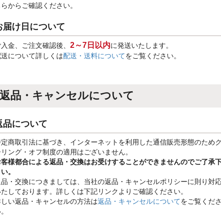
ちらからご確認ください。
お届け日について
2～7日以内
ご入金、ご注文確認後、
に発送いたします。
配送について詳しくは
配送・送料について
をご覧ください。
返品・キャンセルについて
返品について
特定商取引法に基づき、インターネットを利用した通信販売形態のため
ーリング・オフ制度の適用はございません。
お客様都合による返品・交換はお受けすることができませんのでご了承
さい。
返品・交換につきましては、当社の返品・キャンセルポリシーに則り対
いたしております。詳しくは下記リンクよりご確認ください。
詳しい返品・キャンセルの方法は
返品・キャンセルについて
をご覧くだ
い。