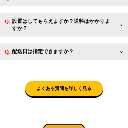
ンせずに「ゲスト購入」を選択することで、会員登録
ご利用ありがとうございます。リサイクルショップア
なしでご購入いただけます。
イスタでは冷蔵庫、洗濯機、電子レンジのような新生
設置はしてもらえますか？送料はかかりま
活を応援するような家電セットから、季節・空調家
すか？
電、調理家電、生活家電まで、幅広く中古家電を取り
扱っています。
送料は商品と別にかかり、配送地域によって料金が異
なります。設置につきましては関東圏(東京・埼玉・
配送日は指定できますか？
神奈川・千葉)において自社配送を選択いただくこと
で設置料無料で承ります。それ以外の地域では承るこ
クロネコヤマトをご指定頂くと、購入時に配送日、配
とができません。
送時間帯を指定できます(3/20～4/10は時間帯指定不
可)。自社配送を選択いただいた場合、弊社よりお電
話にて日時決定に関するご連絡をさせて頂きます。
よくある質問を詳しく見る