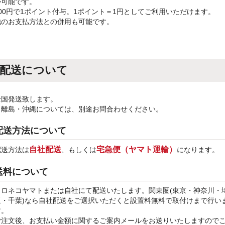
が可能です。
100円で1ポイント付与。1ポイント＝1円としてご利用いただけます。
他のお支払方法との併用も可能です。
配送について
全国発送致します。
※離島・沖縄については、別途お問合わせください。
配送方法について
自社配送
宅急便（ヤマト運輸）
配送方法は
、もしくは
になります。
送料について
クロネコヤマトまたは自社にて配送いたします。関東圏(東京・神奈川・
玉・千葉)なら自社配送をご選択いただくと設置料無料で取付けまで行い
す。
ご注文後、お支払い金額に関するご案内メールをお送りいたしますので