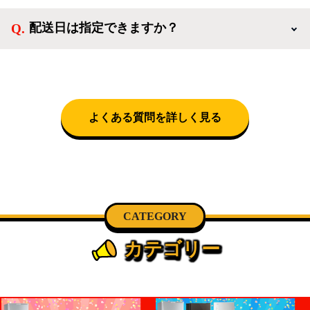
なります。設置につきましては関東圏(東京・埼玉・
配送日は指定できますか？
神奈川・千葉)において自社配送を選択いただくこと
で設置料無料で承ります。それ以外の地域では承るこ
クロネコヤマトをご指定頂くと、購入時に配送日、配
とができません。
送時間帯を指定できます(3/20～4/10は時間帯指定不
可)。自社配送を選択いただいた場合、弊社よりお電
話にて日時決定に関するご連絡をさせて頂きます。
よくある質問を詳しく見る
CATEGORY
カテゴリー