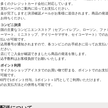
む多くのクレジットカード会社に対応しています。
お支払ページのご案内に沿ってお支払ください。
入金が完了しますと決済確認メールがお客様に送信されます。商品の発
をお待ちください。
・コンビニ決済
全国の主要なコンビニエンスストア（セブン-イレブン、ローソン、ファ
リーマート、ミニストップ、デイリーヤマザキ、セイコーマート）での
支払いが可能です。
振込用番号が通知されますので、各コンビニのお手続きに沿ってお支払
ください。
当店にてご入金が確認できましたら商品の発送を致します。
振込手数料はお客様負担でお願いいたします。
・ポイント利用
リサイクルショップアイスタでのお買い物で貯まる、ポイントでのお支
が可能です。
100円で1ポイント付与。1ポイント＝1円としてご利用いただけます。
他のお支払方法との併用も可能です。
配送について