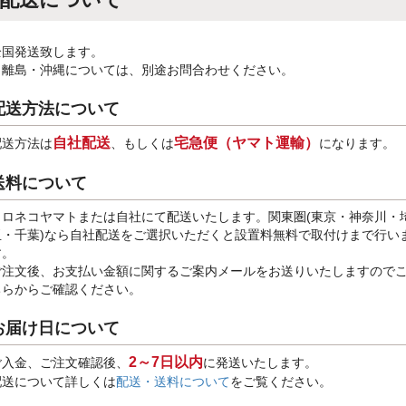
全国発送致します。
※離島・沖縄については、別途お問合わせください。
配送方法について
自社配送
宅急便（ヤマト運輸）
配送方法は
、もしくは
になります。
送料について
クロネコヤマトまたは自社にて配送いたします。関東圏(東京・神奈川・
玉・千葉)なら自社配送をご選択いただくと設置料無料で取付けまで行い
す。
ご注文後、お支払い金額に関するご案内メールをお送りいたしますので
ちらからご確認ください。
お届け日について
2～7日以内
ご入金、ご注文確認後、
に発送いたします。
配送について詳しくは
配送・送料について
をご覧ください。