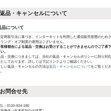
返品・キャンセルについて
返品について
特定商取引法に基づき、インターネットを利用した通信販売形態のため
ーリング・オフ制度の適用はございません。
お客様都合による返品・交換はお受けすることができませんのでご了承
さい。
返品・交換につきましては、当社の返品・キャンセルポリシーに則り対
いたしております。詳しくは下記リンクよりご確認ください。
詳しい返品・キャンセルの方法は
返品・キャンセルについて
をご覧くだ
い。
お問合せ先
EL：0120-924-180
年中無休（年末年始のみ休業）