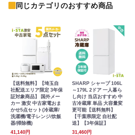
同じカテゴリのおすすめ商品
【送料無料】【埼玉自
SHARP シャープ 106L
社配送エリア限定 3年保
～179L 2ドア 一人暮ら
証対象商品】 国外メー
し向け 当店おすすめ 中
カー 激安 中古家電おま
古冷蔵庫 単品 大容量変
かせ5点セット(冷蔵庫/
更可能【送料無料】
洗濯機/電子レンジ/炊飯
【千葉県限定 自社配
器/掃除機)
送】【3年保証】
41,140円
31,460円