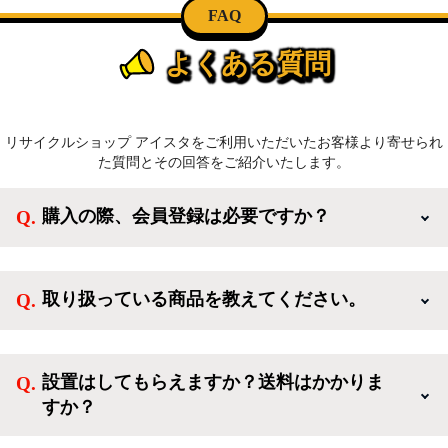
FAQ
よくある質問
リサイクルショップ アイスタをご利用いただいたお客様より寄せられ
た質問とその回答をご紹介いたします。
購入の際、会員登録は必要ですか？
新規会員登録すると、お得なメルマガが届く他、会員
様限定のキャンペーンに応募することも出来ます。一
取り扱っている商品を教えてください。
方、登録しなくてもカートに商品を入れた後、ログイ
ンせずに「ゲスト購入」を選択することで、会員登録
ご利用ありがとうございます。リサイクルショップア
なしでご購入いただけます。
イスタでは冷蔵庫、洗濯機、電子レンジのような新生
設置はしてもらえますか？送料はかかりま
活を応援するような家電セットから、季節・空調家
すか？
電、調理家電、生活家電まで、幅広く中古家電を取り
扱っています。
送料は商品と別にかかり、配送地域によって料金が異