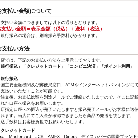
お支払い金額について
お支払い金額につきましては以下の通りとなります。
お支払い金額＝表示金額（税込）＋送料（税込）
※銀行振込
の場合は、別途振込手数料
がかかります。
お支払い方法
当店では、下記のお支払い方法をご用意しております。
「銀行振込」
「クレジットカード」「コンビニ決済」「ポイント利用」
・銀行振込
全国主要金融機関及び郵便局窓口、ATMやインターネットバンキングに
お支払いいただくことが可能です。
ご注文後、お支払総額を別途メールでご連絡いたしますので、そこに記
された口座へ振込をお願いします。
当店指定口座への振込が完了いたしますと振込完了メールがお客様に送
されます。当店にてご入金が確認できましたら商品の発送を致します。
振込手数料はお客様負担でお願いいたします。
・クレジットカード
isa、Mastercard、JCB、AMEX、Diners、ディスカバーの国際ブラン