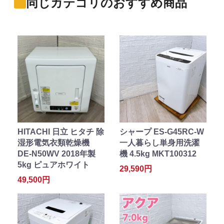
同じカテゴリのおすすめ商品
HITACHI 日立 ヒタチ 除
シャープ ES-G45RC-W
湿形電気衣類乾燥機
一人暮らし単身用洗濯
DE-N50WV 2018年製
機 4.5kg MKT100312
5kg ピュアホワイト
29,590円
49,500円