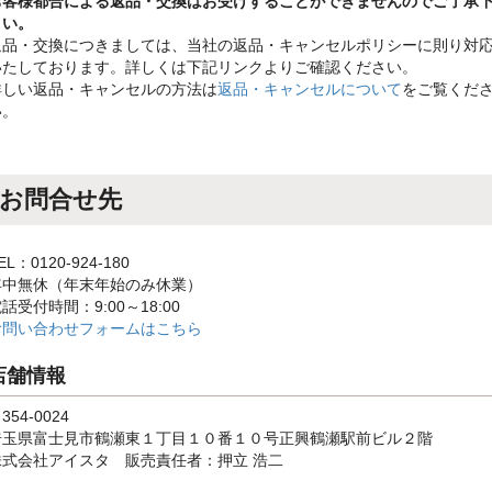
お客様都合による返品・交換はお受けすることができませんのでご了承
さい。
返品・交換につきましては、当社の返品・キャンセルポリシーに則り対
いたしております。詳しくは下記リンクよりご確認ください。
詳しい返品・キャンセルの方法は
返品・キャンセルについて
をご覧くだ
い。
お問合せ先
EL：0120-924-180
年中無休（年末年始のみ休業）
話受付時間：9:00～18:00
お問い合わせフォームはこちら
店舗情報
354-0024
埼玉県富士見市鶴瀬東１丁目１０番１０号正興鶴瀬駅前ビル２階
株式会社アイスタ 販売責任者：押立 浩二