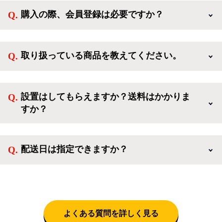
購入の際、会員登録は必要ですか？
新規会員登録すると、お得なメルマガが届く他、会員
様限定のキャンペーンに応募することも出来ます。一
取り扱っている商品を教えてください。
方、登録しなくてもカートに商品を入れた後、ログイ
ンせずに「ゲスト購入」を選択することで、会員登録
ご利用ありがとうございます。リサイクルショップア
なしでご購入いただけます。
イスタでは冷蔵庫、洗濯機、電子レンジのような新生
設置はしてもらえますか？送料はかかりま
活を応援するような家電セットから、季節・空調家
すか？
電、調理家電、生活家電まで、幅広く中古家電を取り
扱っています。
送料は商品と別にかかり、配送地域によって料金が異
なります。設置につきましては関東圏(東京・埼玉・
配送日は指定できますか？
神奈川・千葉)において自社配送を選択いただくこと
で設置料無料で承ります。それ以外の地域では承るこ
クロネコヤマトをご指定頂くと、購入時に配送日、配
とができません。
送時間帯を指定できます(3/20～4/10は時間帯指定不
可)。自社配送を選択いただいた場合、弊社よりお電
話にて日時決定に関するご連絡をさせて頂きます。
よくある質問を詳しく見る