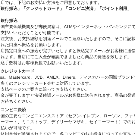
当店では、下記のお支払い方法をご用意しております。
「銀行振込」
「クレジットカード」「コンビニ決済」「ポイント利用」
・銀行振込
全国主要金融機関及び郵便局窓口、ATMやインターネットバンキングに
お支払いいただくことが可能です。
ご注文後、お支払総額を別途メールでご連絡いたしますので、そこに記
された口座へ振込をお願いします。
当店指定口座への振込が完了いたしますと振込完了メールがお客様に送
されます。当店にてご入金が確認できましたら商品の発送を致します。
振込手数料はお客様負担でお願いいたします。
・クレジットカード
isa、Mastercard、JCB、AMEX、Diners、ディスカバーの国際ブラン
む多くのクレジットカード会社に対応しています。
お支払ページのご案内に沿ってお支払ください。
入金が完了しますと決済確認メールがお客様に送信されます。商品の発
をお待ちください。
・コンビニ決済
全国の主要なコンビニエンスストア（セブン-イレブン、ローソン、ファ
リーマート、ミニストップ、デイリーヤマザキ、セイコーマート）での
支払いが可能です。
振込用番号が通知されますので、各コンビニのお手続きに沿ってお支払