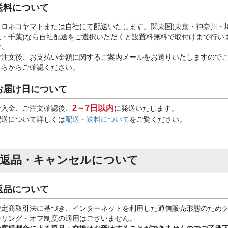
送料について
クロネコヤマトまたは自社にて配送いたします。関東圏(東京・神奈川・
玉・千葉)なら自社配送をご選択いただくと設置料無料で取付けまで行い
す。
ご注文後、お支払い金額に関するご案内メールをお送りいたしますので
ちらからご確認ください。
お届け日について
2～7日以内
ご入金、ご注文確認後、
に発送いたします。
配送について詳しくは
配送・送料について
をご覧ください。
返品・キャンセルについて
返品について
特定商取引法に基づき、インターネットを利用した通信販売形態のため
ーリング・オフ制度の適用はございません。