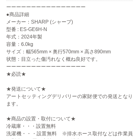
ーーーーーーーーーーーーーーーー
●商品詳細
メーカー：SHARP (シャープ)
型番 : ES-GE6H-N
年式：2024年製
容量：6.0kg
サイズ：幅565mm × 奥行570mm × 高さ890mm
状態：目立った傷汚れなく概ね良好です。
ーーーーーーーーーーーーーーーー
★必読★
★発送について★
アートセッティングデリバリーの家財便での発送となり
ます。
★商品の設置・取付について★
冷蔵庫・・・設置無料
洗濯機・・・設置無料 ※排水ホース取付などは作業員