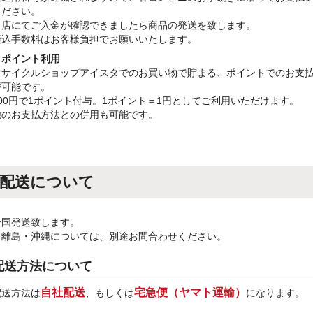
ください。
当店にてご入金が確認できましたら商品の発送を致します。
振込手数料はお客様負担でお願いいたします。
・ポイント利用
リサイクルショップアイスタでのお買い物で貯まる、ポイントでのお支
が可能です。
100円で1ポイント付与。1ポイント＝1円としてご利用いただけます。
他のお支払方法との併用も可能です。
配送について
全国発送致します。
※離島・沖縄については、別途お問合わせください。
配送方法について
自社配送
宅急便（ヤマト運輸）
配送方法は
、もしくは
になります。