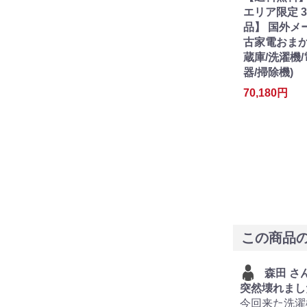
エリア限定 
品】 国外メ
古家電おまか
蔵庫/洗濯機
器/掃除機)
70,180円
この商品
森田 さ
突然壊れまし
今回来た洗濯