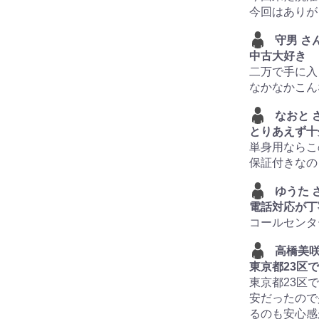
今回はありが
守男 さ
中古大好き
二万で手に入
なかなかこん
なおと 
とりあえず十
単身用ならこ
保証付きなの
ゆうた 
電話対応が丁
コールセンタ
高橋美咲
東京都23区
東京都23区
安だったので
るのも安心感