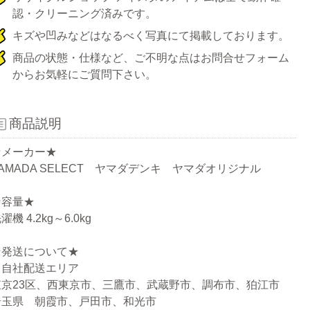
認・クリーニング済みです。
キズや凹みなどはなるべく写真にて掲載しております。
商品の状態・仕様など、ご不明な点はお問合せフォーム
からお気軽にご質問下さい。
商品説明
★メーカー★
AMADA SELECT ヤマダデンキ ヤマダオリジナル
★容量★
濯機 4.2kg～6.0kg
★発送について★
・自社配送エリア
東京23区、西東京市、三鷹市、武蔵野市、調布市、狛江市
埼玉県 朝霞市、戸田市、和光市