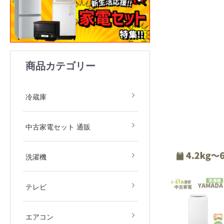
商品カテゴリー
1ドア
2ドア
3ドア
4ドア
5ドア
6ドア
冷凍庫
冷蔵庫
中古家電2点セット(冷
中古家電3点セット(冷
中古家電4点セット(冷
中古家電5点セット（冷
中古家電セット 通販
庫・洗濯機)
庫・洗濯機・レンジ)
庫・洗濯機・レンジ・
庫・洗濯機・レンジ・
飯器)
飯器・掃除機）
全自動洗濯機
ドラム式洗濯機
洗濯乾燥機
衣類乾燥機
洗濯機
デジタルテレビ
その他テレビ
4Kテレビ
テレビ
地域限定商品
2.2kw(木造6畳～鉄筋9
2.5kw(木造7畳～鉄筋10
2.8kw(木造8畳～鉄筋12
エアコン