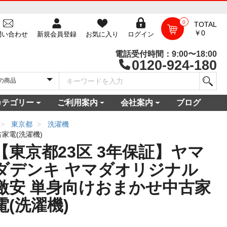
0
TOTAL
￥0
問い合わせ
新規会員登録
お気に入り
ログイン
電話受付時間：9:00〜18:00
0120-924-180
カテゴリー
ご利用案内
会社案内
ブログ
一覧
庫
電セット 通販
機
ビ
コン
・空調家電
機・食器乾燥機
家電
家電
器・カメラ
保証対象商品
尽くしセール
ご利用ガイド
ご利用規約
配送・送料について
よくある質問
新規会員登録
会員ログイン
パスワード再発行
お問い合わせ
ショップ概要
店舗一覧
プライバシーポリシー
特定商取引法に基づく表記
古物営業法に基づく表示
東京都
洗濯機
家電(洗濯機)
【東京都23区 3年保証】ヤマ
ダデンキ ヤマダオリジナル
激安 単身向けおまかせ中古家
電(洗濯機)