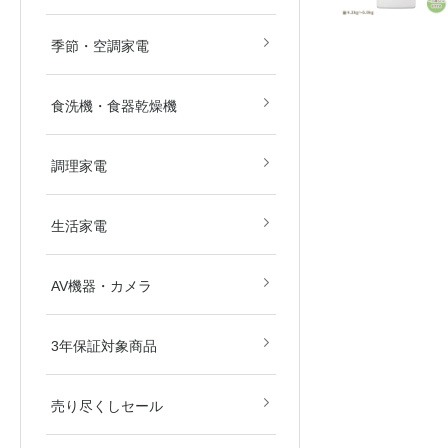
畳)
畳)
空気清浄機
除湿機
扇風機
ストーブ・ヒーター
その他冷暖房・空調機
季節・空調家電
食洗機・食器乾燥機
電子レンジ
オーブンレンジ
ガスコンロ
IHクッキングヒーター
炊飯器
その他調理家電
調理家電
美容・健康家電
掃除機
生活家電
ブルーレイ・HDDレコ
DVD・BDプレイヤー
カメラ
AV関連パーツ
AV機器・カメラ
ダー
東京都
埼玉県
神奈川県
千葉県
北海道
3年保証対象商品
売り尽くしセール