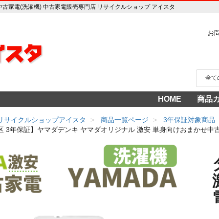
中古家電(洗濯機) 中古家電販売専門店 リサイクルショップ アイスタ
お
HOME
商品
家電
冷蔵
中古家
洗濯
テレ
エア
季節
食洗
調理
生活
AV機
3年
売り
 リサイクルショップアイスタ
商品一覧ページ
3年保証対象商品
区 3年保証】ヤマダデンキ ヤマダオリジナル 激安 単身向けおまかせ中古