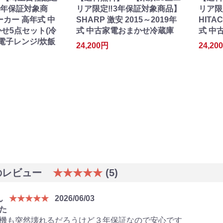
3年保証対象商
リア限定‼3年保証対象商品】
リア限
ーカー 高年式 中
SHARP 激安 2015～2019年
HITA
せ5点セット(冷
式 中古家電おまかせ冷蔵庫
式 中
/電子レンジ/炊飯
24,200円
24,20
のレビュー
★★★★★
(5)
ん
★★★★★
2026/06/03
た
機も突然壊れるだろうけど３年保証なので安心です