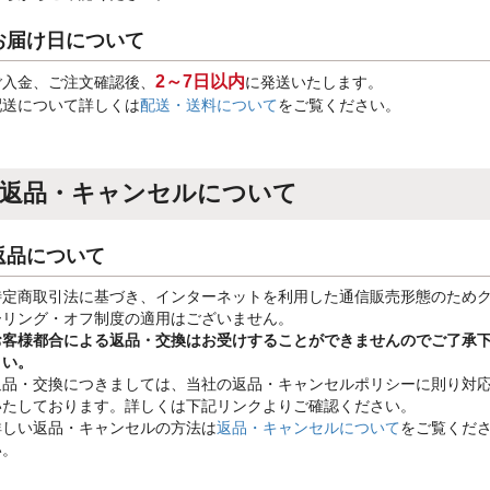
お届け日について
2～7日以内
ご入金、ご注文確認後、
に発送いたします。
配送について詳しくは
配送・送料について
をご覧ください。
返品・キャンセルについて
返品について
特定商取引法に基づき、インターネットを利用した通信販売形態のため
ーリング・オフ制度の適用はございません。
お客様都合による返品・交換はお受けすることができませんのでご了承
さい。
返品・交換につきましては、当社の返品・キャンセルポリシーに則り対
いたしております。詳しくは下記リンクよりご確認ください。
詳しい返品・キャンセルの方法は
返品・キャンセルについて
をご覧くだ
い。