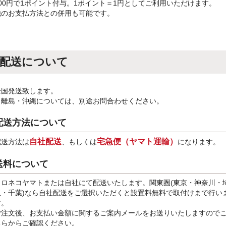
100円で1ポイント付与。1ポイント＝1円としてご利用いただけます。
他のお支払方法との併用も可能です。
配送について
全国発送致します。
※離島・沖縄については、別途お問合わせください。
配送方法について
自社配送
宅急便（ヤマト運輸）
配送方法は
、もしくは
になります。
送料について
クロネコヤマトまたは自社にて配送いたします。関東圏(東京・神奈川・
玉・千葉)なら自社配送をご選択いただくと設置料無料で取付けまで行い
す。
ご注文後、お支払い金額に関するご案内メールをお送りいたしますので
ちらからご確認ください。