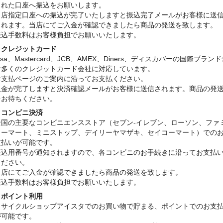
された口座へ振込をお願いします。
当店指定口座への振込が完了いたしますと振込完了メールがお客様に送
されます。当店にてご入金が確認できましたら商品の発送を致します。
振込手数料はお客様負担でお願いいたします。
・クレジットカード
isa、Mastercard、JCB、AMEX、Diners、ディスカバーの国際ブラン
む多くのクレジットカード会社に対応しています。
お支払ページのご案内に沿ってお支払ください。
入金が完了しますと決済確認メールがお客様に送信されます。商品の発
をお待ちください。
・コンビニ決済
全国の主要なコンビニエンスストア（セブン-イレブン、ローソン、ファ
リーマート、ミニストップ、デイリーヤマザキ、セイコーマート）での
支払いが可能です。
振込用番号が通知されますので、各コンビニのお手続きに沿ってお支払
ください。
当店にてご入金が確認できましたら商品の発送を致します。
振込手数料はお客様負担でお願いいたします。
・ポイント利用
リサイクルショップアイスタでのお買い物で貯まる、ポイントでのお支
が可能です。