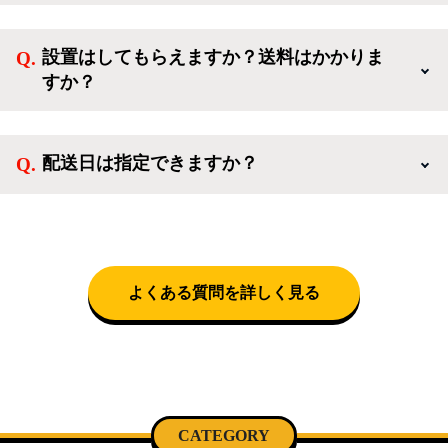
ご利用ありがとうございます。リサイクルショップア
なしでご購入いただけます。
イスタでは冷蔵庫、洗濯機、電子レンジのような新生
設置はしてもらえますか？送料はかかりま
活を応援するような家電セットから、季節・空調家
すか？
電、調理家電、生活家電まで、幅広く中古家電を取り
扱っています。
送料は商品と別にかかり、配送地域によって料金が異
なります。設置につきましては関東圏(東京・埼玉・
配送日は指定できますか？
神奈川・千葉)において自社配送を選択いただくこと
で設置料無料で承ります。それ以外の地域では承るこ
クロネコヤマトをご指定頂くと、購入時に配送日、配
とができません。
送時間帯を指定できます(3/20～4/10は時間帯指定不
可)。自社配送を選択いただいた場合、弊社よりお電
話にて日時決定に関するご連絡をさせて頂きます。
よくある質問を詳しく見る
CATEGORY