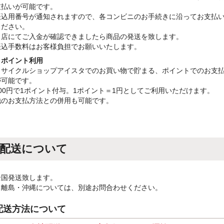
支払いが可能です。
振込用番号が通知されますので、各コンビニのお手続きに沿ってお支払
ください。
当店にてご入金が確認できましたら商品の発送を致します。
振込手数料はお客様負担でお願いいたします。
・ポイント利用
リサイクルショップアイスタでのお買い物で貯まる、ポイントでのお支
が可能です。
100円で1ポイント付与。1ポイント＝1円としてご利用いただけます。
他のお支払方法との併用も可能です。
配送について
全国発送致します。
※離島・沖縄については、別途お問合わせください。
配送方法について