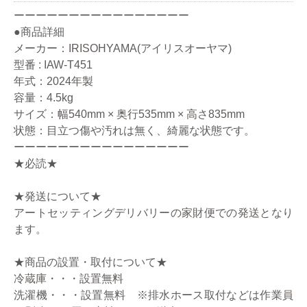
ーーーーーーーーーーーーーーーー
●商品詳細
メーカー：IRISOHYAMA(アイリスオーヤマ)
型番 : IAW-T451
年式：2024年製
容量：4.5kg
サイズ：幅540mm × 奥行535mm × 高さ835mm
状態：目立つ傷や汚れは無く、綺麗な状態です。
ーーーーーーーーーーーーーーーー
★必読★
★発送について★
アートセッティングデリバリーの家財便での発送となり
ます。
★商品の設置・取付について★
冷蔵庫・・・設置無料
洗濯機・・・設置無料 ※排水ホース取付などは作業員