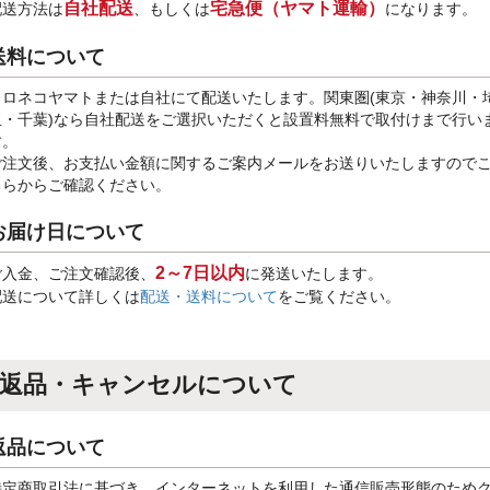
自社配送
宅急便（ヤマト運輸）
配送方法は
、もしくは
になります。
送料について
クロネコヤマトまたは自社にて配送いたします。関東圏(東京・神奈川・
玉・千葉)なら自社配送をご選択いただくと設置料無料で取付けまで行い
す。
ご注文後、お支払い金額に関するご案内メールをお送りいたしますので
ちらからご確認ください。
お届け日について
2～7日以内
ご入金、ご注文確認後、
に発送いたします。
配送について詳しくは
配送・送料について
をご覧ください。
返品・キャンセルについて
返品について
特定商取引法に基づき、インターネットを利用した通信販売形態のため