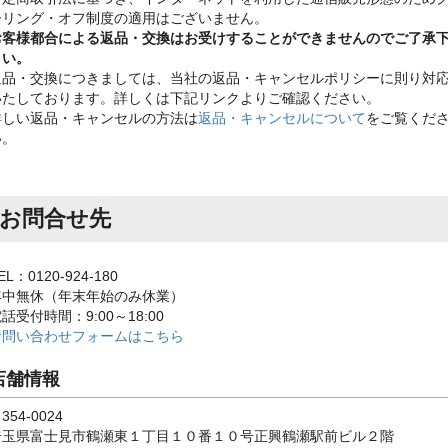
ーリング・オフ制度の適用はございません。
お客様都合による返品・交換はお受けすることができませんのでご了承
さい。
返品・交換につきましては、当社の返品・キャンセルポリシーに則り対
いたしております。詳しくは下記リンクよりご確認ください。
詳しい返品・キャンセルの方法は
返品・キャンセルについて
をご覧くだ
い。
お問合せ先
EL：0120-924-180
年中無休（年末年始のみ休業）
話受付時間：9:00～18:00
お問い合わせフォームはこちら
店舗情報
354-0024
埼玉県富士見市鶴瀬東１丁目１０番１０号正興鶴瀬駅前ビル２階