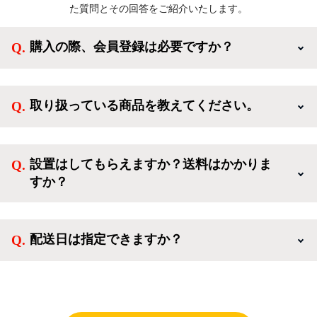
た質問とその回答をご紹介いたします。
購入の際、会員登録は必要ですか？
新規会員登録すると、お得なメルマガが届く他、会員
様限定のキャンペーンに応募することも出来ます。一
取り扱っている商品を教えてください。
方、登録しなくてもカートに商品を入れた後、ログイ
ンせずに「ゲスト購入」を選択することで、会員登録
ご利用ありがとうございます。リサイクルショップア
なしでご購入いただけます。
イスタでは冷蔵庫、洗濯機、電子レンジのような新生
設置はしてもらえますか？送料はかかりま
活を応援するような家電セットから、季節・空調家
すか？
電、調理家電、生活家電まで、幅広く中古家電を取り
扱っています。
送料は商品と別にかかり、配送地域によって料金が異
なります。設置につきましては関東圏(東京・埼玉・
配送日は指定できますか？
神奈川・千葉)において自社配送を選択いただくこと
で設置料無料で承ります。それ以外の地域では承るこ
クロネコヤマトをご指定頂くと、購入時に配送日、配
とができません。
送時間帯を指定できます(3/20～4/10は時間帯指定不
可)。自社配送を選択いただいた場合、弊社よりお電
話にて日時決定に関するご連絡をさせて頂きます。