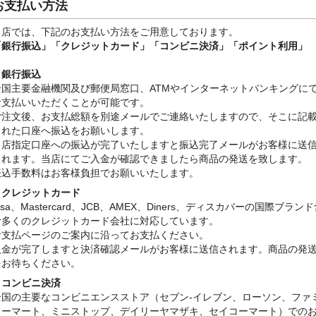
お支払い方法
当店では、下記のお支払い方法をご用意しております。
「銀行振込」
「クレジットカード」「コンビニ決済」「ポイント利用」
・銀行振込
全国主要金融機関及び郵便局窓口、ATMやインターネットバンキングに
お支払いいただくことが可能です。
ご注文後、お支払総額を別途メールでご連絡いたしますので、そこに記
された口座へ振込をお願いします。
当店指定口座への振込が完了いたしますと振込完了メールがお客様に送
されます。当店にてご入金が確認できましたら商品の発送を致します。
振込手数料はお客様負担でお願いいたします。
・クレジットカード
isa、Mastercard、JCB、AMEX、Diners、ディスカバーの国際ブラン
む多くのクレジットカード会社に対応しています。
お支払ページのご案内に沿ってお支払ください。
入金が完了しますと決済確認メールがお客様に送信されます。商品の発
をお待ちください。
・コンビニ決済
全国の主要なコンビニエンスストア（セブン-イレブン、ローソン、ファ
リーマート、ミニストップ、デイリーヤマザキ、セイコーマート）での