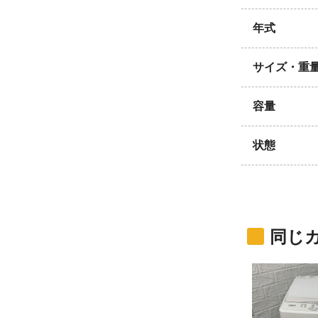
年式
サイズ・重
容量
状態
同じ