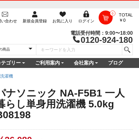
0
TOTAL
￥0
問い合わせ
新規会員登録
お気に入り
ログイン
電話受付時間：9:00〜18:00
0120-924-180
カテゴリー
ご利用案内
会社案内
ブログ
一覧
庫
電セット 通販
機
ビ
コン
・空調家電
機・食器乾燥機
家電
家電
器・カメラ
保証対象商品
尽くしセール
ご利用ガイド
ご利用規約
配送・送料について
よくある質問
新規会員登録
会員ログイン
パスワード再発行
お問い合わせ
ショップ概要
店舗一覧
プライバシーポリシー
特定商取引法に基づく表記
古物営業法に基づく表示
洗濯機
パナソニック NA-F5B1 一人
暮らし単身用洗濯機 5.0kg
B08198