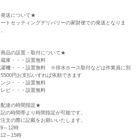
★発送について★
アートセッティングデリバリーの家財便での発送となりま
す。
★商品の設置・取付について★
冷蔵庫・・・設置無料
洗濯機・・・設置無料 ※排水ホース取付などは作業員に別
途5500円お支払いすれば依頼できます
レンジ・・・設置無料
テレビ・・・設置無料
★配達の時間指定★
下記の時間帯より時間指定が可能です。
ご注文の際に記載をお願いいたします。
.9～12時
.12～15時