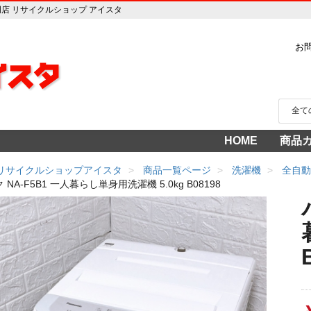
売専門店 リサイクルショップ アイスタ
お
HOME
商品
家電
冷蔵
中古家
洗濯
テレ
エア
季節
食洗
調理
生活
AV機
3年
売り
 リサイクルショップアイスタ
商品一覧ページ
洗濯機
全自動
NA-F5B1 一人暮らし単身用洗濯機 5.0kg B08198