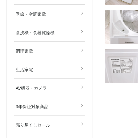
畳)
畳)
空気清浄機
除湿機
扇風機
ストーブ・ヒーター
その他冷暖房・空調機
季節・空調家電
食洗機・食器乾燥機
電子レンジ
オーブンレンジ
ガスコンロ
IHクッキングヒーター
炊飯器
その他調理家電
調理家電
美容・健康家電
掃除機
生活家電
ブルーレイ・HDDレコ
DVD・BDプレイヤー
カメラ
AV関連パーツ
AV機器・カメラ
ダー
東京都
埼玉県
神奈川県
千葉県
北海道
3年保証対象商品
売り尽くしセール