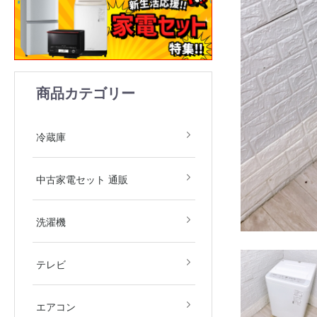
商品カテゴリー
1ドア
2ドア
3ドア
4ドア
5ドア
6ドア
冷凍庫
冷蔵庫
中古家電2点セット(冷
中古家電3点セット(冷
中古家電4点セット(冷
中古家電5点セット（冷
中古家電セット 通販
庫・洗濯機)
庫・洗濯機・レンジ)
庫・洗濯機・レンジ・
庫・洗濯機・レンジ・
飯器)
飯器・掃除機）
全自動洗濯機
ドラム式洗濯機
洗濯乾燥機
衣類乾燥機
洗濯機
デジタルテレビ
その他テレビ
4Kテレビ
テレビ
地域限定商品
2.2kw(木造6畳～鉄筋9
2.5kw(木造7畳～鉄筋10
2.8kw(木造8畳～鉄筋12
エアコン