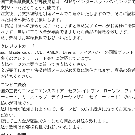
全国主要金融機関及び郵便局窓口、ATMやインターネットバンキングに
お支払いいただくことが可能です。
ご注文後、お支払総額を別途メールでご連絡いたしますので、そこに記
された口座へ振込をお願いします。
当店指定口座への振込が完了いたしますと振込完了メールがお客様に送
されます。当店にてご入金が確認できましたら商品の発送を致します。
振込手数料はお客様負担でお願いいたします。
・クレジットカード
isa、Mastercard、JCB、AMEX、Diners、ディスカバーの国際ブラン
む多くのクレジットカード会社に対応しています。
お支払ページのご案内に沿ってお支払ください。
入金が完了しますと決済確認メールがお客様に送信されます。商品の発
をお待ちください。
・コンビニ決済
全国の主要なコンビニエンスストア（セブン-イレブン、ローソン、ファ
リーマート、ミニストップ、デイリーヤマザキ、セイコーマート）での
支払いが可能です。
振込用番号が通知されますので、各コンビニのお手続きに沿ってお支払
ください。
当店にてご入金が確認できましたら商品の発送を致します。
振込手数料はお客様負担でお願いいたします。