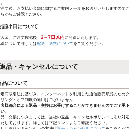
す。
ご注文後、お支払い金額に関するご案内メールをお送りいたしますので
ちらからご確認ください。
お届け日について
2～7日以内
ご入金、ご注文確認後、
に発送いたします。
配送について詳しくは
配送・送料について
をご覧ください。
返品・キャンセルについて
返品について
特定商取引法に基づき、インターネットを利用した通信販売形態のため
ーリング・オフ制度の適用はございません。
お客様都合による返品・交換はお受けすることができませんのでご了承
さい。
返品・交換につきましては、当社の返品・キャンセルポリシーに則り対
いたしております。詳しくは下記リンクよりご確認ください。
詳しい返品・キャンセルの方法は
返品・キャンセルについて
をご覧くだ