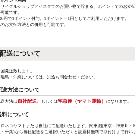
・ポイント利用
リサイクルショップアイスタでのお買い物で貯まる、ポイントでのお支
が可能です。
100円で1ポイント付与。1ポイント＝1円としてご利用いただけます。
他のお支払方法との併用も可能です。
配送について
全国発送致します。
※離島・沖縄については、別途お問合わせください。
配送方法について
自社配送
宅急便（ヤマト運輸）
配送方法は
、もしくは
になります。
送料について
クロネコヤマトまたは自社にて配送いたします。関東圏(東京・神奈川・
玉・千葉)なら自社配送をご選択いただくと設置料無料で取付けまで行い