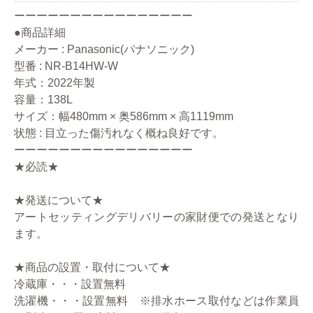
ーーーーーーーーーーーーーーーー
●商品詳細
メーカー : Panasonic(パナソニック)
型番 : NR-B14HW-W
年式：2022年製
容量：138L
サイズ：幅480mm × 奥586mm × 高1119mm
状態 : 目立った傷汚れなく概ね良好です。
ーーーーーーーーーーーーーーーー
★必読★
★発送について★
アートセッティングデリバリーの家財便での発送となり
ます。
★商品の設置・取付について★
冷蔵庫・・・設置無料
洗濯機・・・設置無料 ※排水ホース取付などは作業員