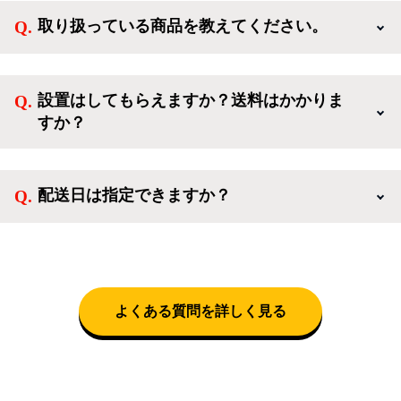
様限定のキャンペーンに応募することも出来ます。一
取り扱っている商品を教えてください。
方、登録しなくてもカートに商品を入れた後、ログイ
ンせずに「ゲスト購入」を選択することで、会員登録
ご利用ありがとうございます。リサイクルショップア
なしでご購入いただけます。
イスタでは冷蔵庫、洗濯機、電子レンジのような新生
設置はしてもらえますか？送料はかかりま
活を応援するような家電セットから、季節・空調家
すか？
電、調理家電、生活家電まで、幅広く中古家電を取り
扱っています。
送料は商品と別にかかり、配送地域によって料金が異
なります。設置につきましては関東圏(東京・埼玉・
配送日は指定できますか？
神奈川・千葉)において自社配送を選択いただくこと
で設置料無料で承ります。それ以外の地域では承るこ
クロネコヤマトをご指定頂くと、購入時に配送日、配
とができません。
送時間帯を指定できます(3/20～4/10は時間帯指定不
可)。自社配送を選択いただいた場合、弊社よりお電
話にて日時決定に関するご連絡をさせて頂きます。
よくある質問を詳しく見る