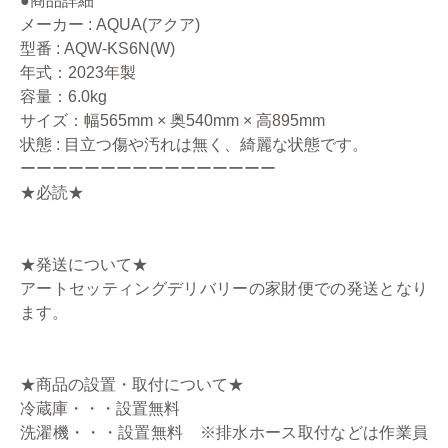
●商品詳細
メーカー : AQUA(アクア)
型番 : AQW-KS6N(W)
年式：2023年製
容量：6.0kg
サイズ：幅565mm × 奥540mm × 高895mm
状態 : 目立つ傷や汚れは無く、綺麗な状態です。
ーーーーーーーーーーーーーーーー
★必読★
★発送について★
アートセッティングデリバリーの家財便での発送となり
ます。
★商品の設置・取付について★
冷蔵庫・・・設置無料
洗濯機・・・設置無料 ※排水ホース取付などは作業員