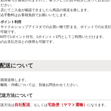
ください。
当店にてご入金が確認できましたら商品の発送を致します。
振込手数料はお客様負担でお願いいたします。
・ポイント利用
リサイクルショップアイスタでのお買い物で貯まる、ポイントでのお支
が可能です。
100円で1ポイント付与。1ポイント＝1円としてご利用いただけます。
他のお支払方法との併用も可能です。
配送について
全国発送致します。
※離島・沖縄については、別途お問合わせください。
配送方法について
自社配送
宅急便（ヤマト運輸）
配送方法は
、もしくは
になります。