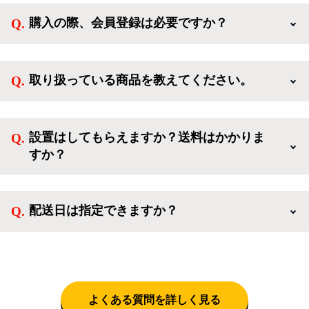
購入の際、会員登録は必要ですか？
新規会員登録すると、お得なメルマガが届く他、会員
様限定のキャンペーンに応募することも出来ます。一
取り扱っている商品を教えてください。
方、登録しなくてもカートに商品を入れた後、ログイ
ンせずに「ゲスト購入」を選択することで、会員登録
ご利用ありがとうございます。リサイクルショップア
なしでご購入いただけます。
イスタでは冷蔵庫、洗濯機、電子レンジのような新生
設置はしてもらえますか？送料はかかりま
活を応援するような家電セットから、季節・空調家
すか？
電、調理家電、生活家電まで、幅広く中古家電を取り
扱っています。
送料は商品と別にかかり、配送地域によって料金が異
なります。設置につきましては関東圏(東京・埼玉・
配送日は指定できますか？
神奈川・千葉)において自社配送を選択いただくこと
で設置料無料で承ります。それ以外の地域では承るこ
クロネコヤマトをご指定頂くと、購入時に配送日、配
とができません。
送時間帯を指定できます(3/20～4/10は時間帯指定不
可)。自社配送を選択いただいた場合、弊社よりお電
話にて日時決定に関するご連絡をさせて頂きます。
よくある質問を詳しく見る