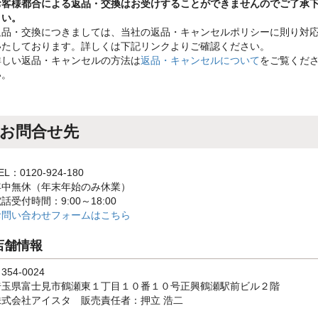
お客様都合による返品・交換はお受けすることができませんのでご了承
さい。
返品・交換につきましては、当社の返品・キャンセルポリシーに則り対
いたしております。詳しくは下記リンクよりご確認ください。
詳しい返品・キャンセルの方法は
返品・キャンセルについて
をご覧くだ
い。
お問合せ先
EL：0120-924-180
年中無休（年末年始のみ休業）
話受付時間：9:00～18:00
お問い合わせフォームはこちら
店舗情報
354-0024
埼玉県富士見市鶴瀬東１丁目１０番１０号正興鶴瀬駅前ビル２階
株式会社アイスタ 販売責任者：押立 浩二