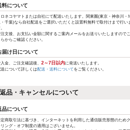
送料について
クロネコヤマトまたは自社にて配送いたします。関東圏(東京・神奈川・
玉・千葉)なら自社配送をご選択いただくと設置料無料で取付けまで行い
す。
ご注文後、お支払い金額に関するご案内メールをお送りいたしますので
ちらからご確認ください。
お届け日について
2～7日以内
ご入金、ご注文確認後、
に発送いたします。
配送について詳しくは
配送・送料について
をご覧ください。
返品・キャンセルについて
返品について
特定商取引法に基づき、インターネットを利用した通信販売形態のため
ーリング・オフ制度の適用はございません。