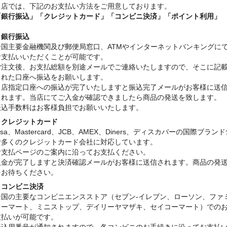
当店では、下記のお支払い方法をご用意しております。
「銀行振込」
「クレジットカード」「コンビニ決済」「ポイント利用」
・銀行振込
全国主要金融機関及び郵便局窓口、ATMやインターネットバンキングに
お支払いいただくことが可能です。
ご注文後、お支払総額を別途メールでご連絡いたしますので、そこに記
された口座へ振込をお願いします。
当店指定口座への振込が完了いたしますと振込完了メールがお客様に送
されます。当店にてご入金が確認できましたら商品の発送を致します。
振込手数料はお客様負担でお願いいたします。
・クレジットカード
isa、Mastercard、JCB、AMEX、Diners、ディスカバーの国際ブラン
む多くのクレジットカード会社に対応しています。
お支払ページのご案内に沿ってお支払ください。
入金が完了しますと決済確認メールがお客様に送信されます。商品の発
をお待ちください。
・コンビニ決済
全国の主要なコンビニエンスストア（セブン-イレブン、ローソン、ファ
リーマート、ミニストップ、デイリーヤマザキ、セイコーマート）での
支払いが可能です。
振込用番号が通知されますので、各コンビニのお手続きに沿ってお支払