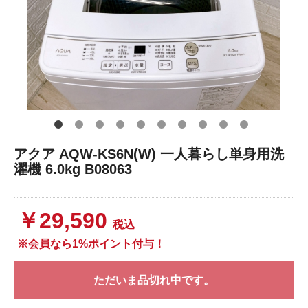
アクア AQW-KS6N(W) 一人暮らし単身用洗
濯機 6.0kg B08063
￥29,590
税込
※会員なら1%ポイント付与！
ただいま品切れ中です。