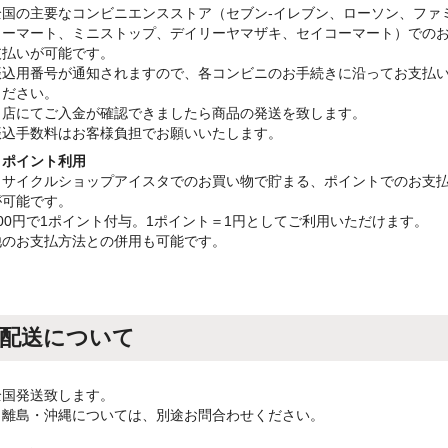
全国の主要なコンビニエンスストア（セブン-イレブン、ローソン、ファ
リーマート、ミニストップ、デイリーヤマザキ、セイコーマート）での
支払いが可能です。
振込用番号が通知されますので、各コンビニのお手続きに沿ってお支払
ください。
当店にてご入金が確認できましたら商品の発送を致します。
振込手数料はお客様負担でお願いいたします。
・ポイント利用
リサイクルショップアイスタでのお買い物で貯まる、ポイントでのお支
が可能です。
100円で1ポイント付与。1ポイント＝1円としてご利用いただけます。
他のお支払方法との併用も可能です。
配送について
全国発送致します。
※離島・沖縄については、別途お問合わせください。