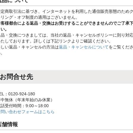
返品について
特定商取引法に基づき、インターネットを利用した通信販売形態のため
ーリング・オフ制度の適用はございません。
お客様都合による返品・交換はお受けすることができませんのでご了承
さい。
返品・交換につきましては、当社の返品・キャンセルポリシーに則り対
いたしております。詳しくは下記リンクよりご確認ください。
詳しい返品・キャンセルの方法は
返品・キャンセルについて
をご覧くだ
い。
お問合せ先
EL：0120-924-180
年中無休（年末年始のみ休業）
話受付時間：9:00～18:00
お問い合わせフォームはこちら
店舗情報