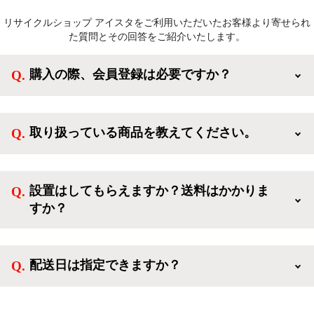
リサイクルショップ アイスタをご利用いただいたお客様より寄せられ
た質問とその回答をご紹介いたします。
購入の際、会員登録は必要ですか？
新規会員登録すると、お得なメルマガが届く他、会員
様限定のキャンペーンに応募することも出来ます。一
取り扱っている商品を教えてください。
方、登録しなくてもカートに商品を入れた後、ログイ
ンせずに「ゲスト購入」を選択することで、会員登録
ご利用ありがとうございます。リサイクルショップア
なしでご購入いただけます。
イスタでは冷蔵庫、洗濯機、電子レンジのような新生
設置はしてもらえますか？送料はかかりま
活を応援するような家電セットから、季節・空調家
すか？
電、調理家電、生活家電まで、幅広く中古家電を取り
扱っています。
送料は商品と別にかかり、配送地域によって料金が異
なります。設置につきましては関東圏(東京・埼玉・
配送日は指定できますか？
神奈川・千葉)において自社配送を選択いただくこと
で設置料無料で承ります。それ以外の地域では承るこ
クロネコヤマトをご指定頂くと、購入時に配送日、配
とができません。
送時間帯を指定できます(3/20～4/10は時間帯指定不