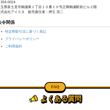
354-0024
埼玉県富士見市鶴瀬東１丁目１０番１０号正興鶴瀬駅前ビル２階
株式会社アイスタ 販売責任者：押立 浩二
法令関係
特定商取引法に基づく表記
プライバシーポリシー
ご利用規約
FAQ
よくある質問