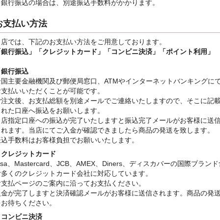
※銀行振込
の場合は、別途振込手数料
がかかります。
お支払い方法
当店では、下記のお支払い方法をご用意しております。
「銀行振込」
「クレジットカード」「コンビニ決済」「ポイント利用」
・銀行振込
全国主要金融機関及び郵便局窓口、ATMやインターネットバンキングに
お支払いいただくことが可能です。
ご注文後、お支払総額を別途メールでご連絡いたしますので、そこに記
された口座へ振込をお願いします。
当店指定口座への振込が完了いたしますと振込完了メールがお客様に送
されます。当店にてご入金が確認できましたら商品の発送を致します。
振込手数料はお客様負担でお願いいたします。
・クレジットカード
isa、Mastercard、JCB、AMEX、Diners、ディスカバーの国際ブラン
む多くのクレジットカード会社に対応しています。
お支払ページのご案内に沿ってお支払ください。
入金が完了しますと決済確認メールがお客様に送信されます。商品の発
をお待ちください。
・コンビニ決済