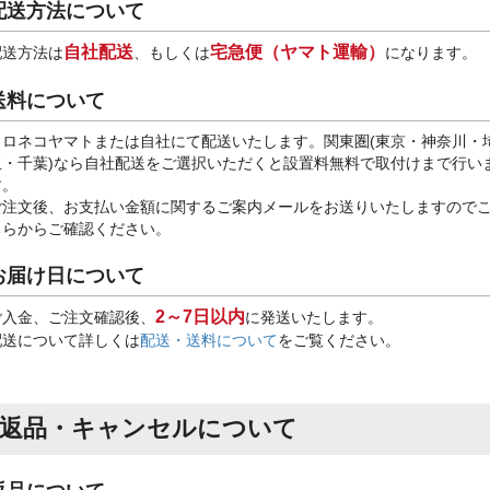
配送方法について
自社配送
宅急便（ヤマト運輸）
配送方法は
、もしくは
になります。
送料について
クロネコヤマトまたは自社にて配送いたします。関東圏(東京・神奈川・
玉・千葉)なら自社配送をご選択いただくと設置料無料で取付けまで行い
す。
ご注文後、お支払い金額に関するご案内メールをお送りいたしますので
ちらからご確認ください。
お届け日について
2～7日以内
ご入金、ご注文確認後、
に発送いたします。
配送について詳しくは
配送・送料について
をご覧ください。
返品・キャンセルについて