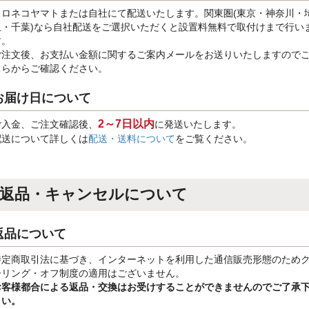
クロネコヤマトまたは自社にて配送いたします。関東圏(東京・神奈川・
玉・千葉)なら自社配送をご選択いただくと設置料無料で取付けまで行い
す。
ご注文後、お支払い金額に関するご案内メールをお送りいたしますので
ちらからご確認ください。
お届け日について
2～7日以内
ご入金、ご注文確認後、
に発送いたします。
配送について詳しくは
配送・送料について
をご覧ください。
返品・キャンセルについて
返品について
特定商取引法に基づき、インターネットを利用した通信販売形態のため
ーリング・オフ制度の適用はございません。
お客様都合による返品・交換はお受けすることができませんのでご了承
さい。