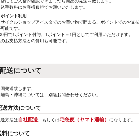
当店にてご入金が確認できましたら商品の発送を致します。
振込手数料はお客様負担でお願いいたします。
・ポイント利用
リサイクルショップアイスタでのお買い物で貯まる、ポイントでのお支
が可能です。
100円で1ポイント付与。1ポイント＝1円としてご利用いただけます。
他のお支払方法との併用も可能です。
配送について
全国発送致します。
※離島・沖縄については、別途お問合わせください。
配送方法について
自社配送
宅急便（ヤマト運輸）
配送方法は
、もしくは
になります。
送料について