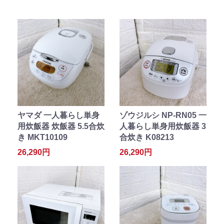
ヤマダ 一人暮らし単身
ゾウジルシ NP-RN05 一
用炊飯器 炊飯器 5.5合炊
人暮らし単身用炊飯器 3
き MKT10109
合炊き K08213
26,290円
26,290円