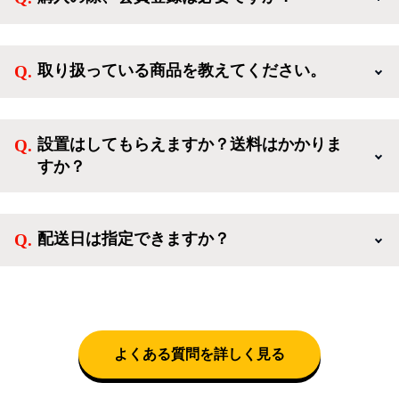
新規会員登録すると、お得なメルマガが届く他、会員
様限定のキャンペーンに応募することも出来ます。一
取り扱っている商品を教えてください。
方、登録しなくてもカートに商品を入れた後、ログイ
ンせずに「ゲスト購入」を選択することで、会員登録
ご利用ありがとうございます。リサイクルショップア
なしでご購入いただけます。
イスタでは冷蔵庫、洗濯機、電子レンジのような新生
設置はしてもらえますか？送料はかかりま
活を応援するような家電セットから、季節・空調家
すか？
電、調理家電、生活家電まで、幅広く中古家電を取り
扱っています。
送料は商品と別にかかり、配送地域によって料金が異
なります。設置につきましては関東圏(東京・埼玉・
配送日は指定できますか？
神奈川・千葉)において自社配送を選択いただくこと
で設置料無料で承ります。それ以外の地域では承るこ
クロネコヤマトをご指定頂くと、購入時に配送日、配
とができません。
送時間帯を指定できます(3/20～4/10は時間帯指定不
可)。自社配送を選択いただいた場合、弊社よりお電
話にて日時決定に関するご連絡をさせて頂きます。
よくある質問を詳しく見る