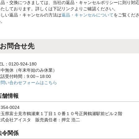
返品・交換につきましては、当社の返品・キャンセルポリシーに則り対
いたしております。詳しくは下記リンクよりご確認ください。
詳しい返品・キャンセルの方法は
返品・キャンセルについて
をご覧くだ
い。
お問合せ先
EL：0120-924-180
年中無休（年末年始のみ休業）
話受付時間：9:00～18:00
お問い合わせフォームはこちら
店舗情報
354-0024
埼玉県富士見市鶴瀬東１丁目１０番１０号正興鶴瀬駅前ビル２階
株式会社アイスタ 販売責任者：押立 浩二
法令関係