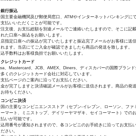
・銀行振込
全国主要金融機関及び郵便局窓口、ATMやインターネットバンキングに
お支払いいただくことが可能です。
ご注文後、お支払総額を別途メールでご連絡いたしますので、そこに記
された口座へ振込をお願いします。
当店指定口座への振込が完了いたしますと振込完了メールがお客様に送
されます。当店にてご入金が確認できましたら商品の発送を致します。
振込手数料はお客様負担でお願いいたします。
・クレジットカード
isa、Mastercard、JCB、AMEX、Diners、ディスカバーの国際ブラン
む多くのクレジットカード会社に対応しています。
お支払ページのご案内に沿ってお支払ください。
入金が完了しますと決済確認メールがお客様に送信されます。商品の発
をお待ちください。
・コンビニ決済
全国の主要なコンビニエンスストア（セブン-イレブン、ローソン、ファ
リーマート、ミニストップ、デイリーヤマザキ、セイコーマート）での
支払いが可能です。
振込用番号が通知されますので、各コンビニのお手続きに沿ってお支払
ください。