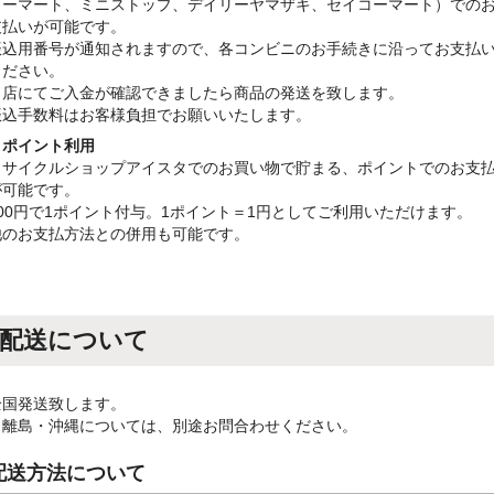
リーマート、ミニストップ、デイリーヤマザキ、セイコーマート）での
支払いが可能です。
振込用番号が通知されますので、各コンビニのお手続きに沿ってお支払
ください。
当店にてご入金が確認できましたら商品の発送を致します。
振込手数料はお客様負担でお願いいたします。
・ポイント利用
リサイクルショップアイスタでのお買い物で貯まる、ポイントでのお支
が可能です。
100円で1ポイント付与。1ポイント＝1円としてご利用いただけます。
他のお支払方法との併用も可能です。
配送について
全国発送致します。
※離島・沖縄については、別途お問合わせください。
配送方法について