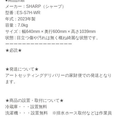
●商品詳細
メーカー：SHARP（シャープ）
型番 : ES-S7H-WR
年式：2023年製
容量：7.0kg
サイズ：幅640mm × 奥行600mm × 高さ1039mm
状態 : 目立つ傷や汚れは無く概ね綺麗な状態です。
ーーーーーーーーーーーーーーーー
★必読★
★発送について★
アートセッティングデリバリーの家財便での発送となり
ます。
★商品の設置・取付について★
冷蔵庫・・・設置無料
洗濯機・・・設置無料 ※排水ホース取付などは作業員