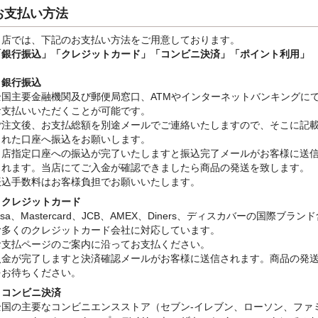
お支払い方法
当店では、下記のお支払い方法をご用意しております。
「銀行振込」
「クレジットカード」「コンビニ決済」「ポイント利用」
・銀行振込
全国主要金融機関及び郵便局窓口、ATMやインターネットバンキングに
お支払いいただくことが可能です。
ご注文後、お支払総額を別途メールでご連絡いたしますので、そこに記
された口座へ振込をお願いします。
当店指定口座への振込が完了いたしますと振込完了メールがお客様に送
されます。当店にてご入金が確認できましたら商品の発送を致します。
振込手数料はお客様負担でお願いいたします。
・クレジットカード
isa、Mastercard、JCB、AMEX、Diners、ディスカバーの国際ブラン
む多くのクレジットカード会社に対応しています。
お支払ページのご案内に沿ってお支払ください。
入金が完了しますと決済確認メールがお客様に送信されます。商品の発
をお待ちください。
・コンビニ決済
全国の主要なコンビニエンスストア（セブン-イレブン、ローソン、ファ