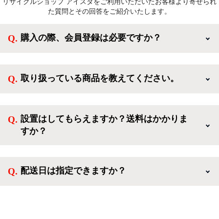
リサイクルショップ アイスタをご利用いただいたお客様より寄せられ
た質問とその回答をご紹介いたします。
購入の際、会員登録は必要ですか？
新規会員登録すると、お得なメルマガが届く他、会員
様限定のキャンペーンに応募することも出来ます。一
取り扱っている商品を教えてください。
方、登録しなくてもカートに商品を入れた後、ログイ
ンせずに「ゲスト購入」を選択することで、会員登録
ご利用ありがとうございます。リサイクルショップア
なしでご購入いただけます。
イスタでは冷蔵庫、洗濯機、電子レンジのような新生
設置はしてもらえますか？送料はかかりま
活を応援するような家電セットから、季節・空調家
すか？
電、調理家電、生活家電まで、幅広く中古家電を取り
扱っています。
送料は商品と別にかかり、配送地域によって料金が異
なります。設置につきましては関東圏(東京・埼玉・
配送日は指定できますか？
神奈川・千葉)において自社配送を選択いただくこと
で設置料無料で承ります。それ以外の地域では承るこ
クロネコヤマトをご指定頂くと、購入時に配送日、配
とができません。
送時間帯を指定できます(3/20～4/10は時間帯指定不
可)。自社配送を選択いただいた場合、弊社よりお電