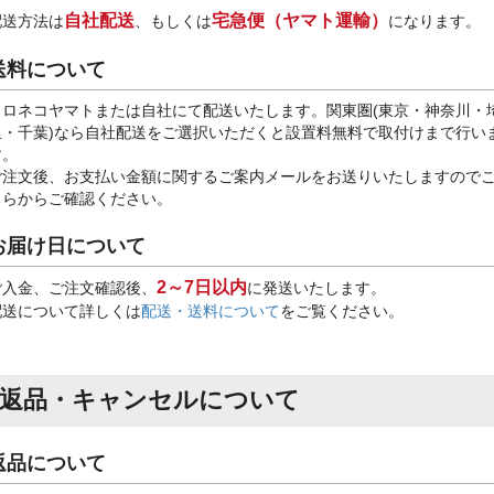
自社配送
宅急便（ヤマト運輸）
配送方法は
、もしくは
になります。
送料について
クロネコヤマトまたは自社にて配送いたします。関東圏(東京・神奈川・
玉・千葉)なら自社配送をご選択いただくと設置料無料で取付けまで行い
す。
ご注文後、お支払い金額に関するご案内メールをお送りいたしますので
ちらからご確認ください。
お届け日について
2～7日以内
ご入金、ご注文確認後、
に発送いたします。
配送について詳しくは
配送・送料について
をご覧ください。
返品・キャンセルについて
返品について