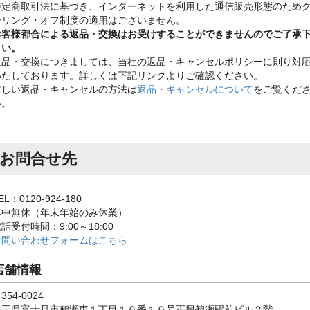
特定商取引法に基づき、インターネットを利用した通信販売形態のため
ーリング・オフ制度の適用はございません。
お客様都合による返品・交換はお受けすることができませんのでご了承
さい。
返品・交換につきましては、当社の返品・キャンセルポリシーに則り対
いたしております。詳しくは下記リンクよりご確認ください。
詳しい返品・キャンセルの方法は
返品・キャンセルについて
をご覧くだ
い。
お問合せ先
EL：0120-924-180
年中無休（年末年始のみ休業）
話受付時間：9:00～18:00
お問い合わせフォームはこちら
店舗情報
354-0024
埼玉県富士見市鶴瀬東１丁目１０番１０号正興鶴瀬駅前ビル２階