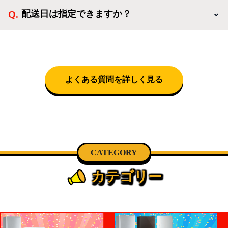
なります。設置につきましては関東圏(東京・埼玉・
配送日は指定できますか？
神奈川・千葉)において自社配送を選択いただくこと
で設置料無料で承ります。それ以外の地域では承るこ
クロネコヤマトをご指定頂くと、購入時に配送日、配
とができません。
送時間帯を指定できます(3/20～4/10は時間帯指定不
可)。自社配送を選択いただいた場合、弊社よりお電
話にて日時決定に関するご連絡をさせて頂きます。
よくある質問を詳しく見る
CATEGORY
カテゴリー