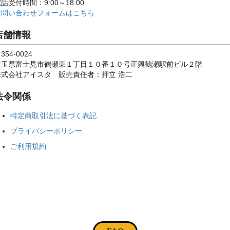
話受付時間：9:00～18:00
お問い合わせフォームはこちら
店舗情報
354-0024
埼玉県富士見市鶴瀬東１丁目１０番１０号正興鶴瀬駅前ビル２階
株式会社アイスタ 販売責任者：押立 浩二
法令関係
特定商取引法に基づく表記
プライバシーポリシー
ご利用規約