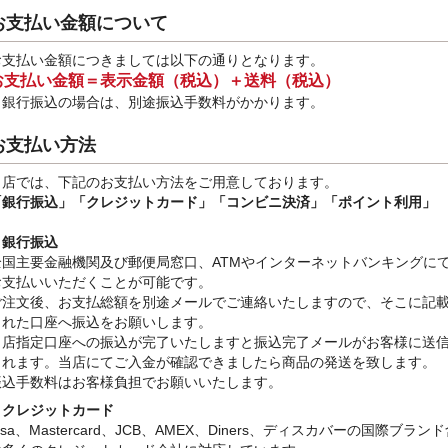
お支払い金額について
お支払い金額につきましては以下の通りとなります。
お支払い金額＝表示金額（税込）＋送料（税込）
※銀行振込
の場合は、別途振込手数料
がかかります。
お支払い方法
当店では、下記のお支払い方法をご用意しております。
「銀行振込」
「クレジットカード」「コンビニ決済」「ポイント利用」
・銀行振込
全国主要金融機関及び郵便局窓口、ATMやインターネットバンキングに
お支払いいただくことが可能です。
ご注文後、お支払総額を別途メールでご連絡いたしますので、そこに記
された口座へ振込をお願いします。
当店指定口座への振込が完了いたしますと振込完了メールがお客様に送
されます。当店にてご入金が確認できましたら商品の発送を致します。
振込手数料はお客様負担でお願いいたします。
・クレジットカード
isa、Mastercard、JCB、AMEX、Diners、ディスカバーの国際ブラン