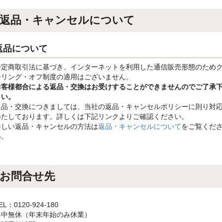
返品・キャンセルについて
返品について
特定商取引法に基づき、インターネットを利用した通信販売形態のため
ーリング・オフ制度の適用はございません。
お客様都合による返品・交換はお受けすることができませんのでご了承
さい。
返品・交換につきましては、当社の返品・キャンセルポリシーに則り対
いたしております。詳しくは下記リンクよりご確認ください。
詳しい返品・キャンセルの方法は
返品・キャンセルについて
をご覧くだ
い。
お問合せ先
EL：0120-924-180
年中無休（年末年始のみ休業）