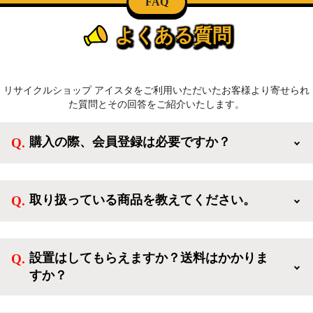
FAQ
よくある質問
リサイクルショップ アイスタをご利用いただいたお客様より寄せられ
た質問とその回答をご紹介いたします。
購入の際、会員登録は必要ですか？
新規会員登録すると、お得なメルマガが届く他、会員
様限定のキャンペーンに応募することも出来ます。一
取り扱っている商品を教えてください。
方、登録しなくてもカートに商品を入れた後、ログイ
ンせずに「ゲスト購入」を選択することで、会員登録
ご利用ありがとうございます。リサイクルショップア
なしでご購入いただけます。
イスタでは冷蔵庫、洗濯機、電子レンジのような新生
設置はしてもらえますか？送料はかかりま
活を応援するような家電セットから、季節・空調家
すか？
電、調理家電、生活家電まで、幅広く中古家電を取り
扱っています。
送料は商品と別にかかり、配送地域によって料金が異