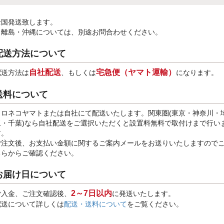
全国発送致します。
※離島・沖縄については、別途お問合わせください。
配送方法について
自社配送
宅急便（ヤマト運輸）
配送方法は
、もしくは
になります。
送料について
クロネコヤマトまたは自社にて配送いたします。関東圏(東京・神奈川・
玉・千葉)なら自社配送をご選択いただくと設置料無料で取付けまで行い
す。
ご注文後、お支払い金額に関するご案内メールをお送りいたしますので
ちらからご確認ください。
お届け日について
2～7日以内
ご入金、ご注文確認後、
に発送いたします。
配送について詳しくは
配送・送料について
をご覧ください。