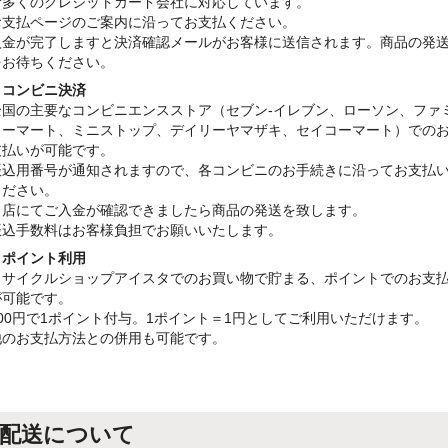
む多くのクレジットカード会社に対応しています。
お支払ページのご案内に沿ってお支払ください。
入金が完了しますと決済確認メールがお客様に送信されます。商品の発
をお待ちください。
・コンビニ決済
全国の主要なコンビニエンスストア（セブン-イレブン、ローソン、ファ
リーマート、ミニストップ、デイリーヤマザキ、セイコーマート）での
支払いが可能です。
振込用番号が通知されますので、各コンビニのお手続きに沿ってお支払
ください。
当店にてご入金が確認できましたら商品の発送を致します。
振込手数料はお客様負担でお願いいたします。
・ポイント利用
リサイクルショップアイスタでのお買い物で貯まる、ポイントでのお支
が可能です。
100円で1ポイント付与。1ポイント＝1円としてご利用いただけます。
他のお支払方法との併用も可能です。
配送について