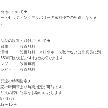
★発送について★
アートセッティングデリバリーの家財便での発送となりま
す。
★商品の設置・取付について★
冷蔵庫・・・設置無料
洗濯機・・・設置無料 ※排水ホース取付などは作業員に別
途5500円お支払いすれば依頼できます
レンジ・・・設置無料
テレビ・・・設置無料
★配達の時間指定★
下記の時間帯より時間指定が可能です。
ご注文の際に記載をお願いいたします。
.9～12時
.12～15時