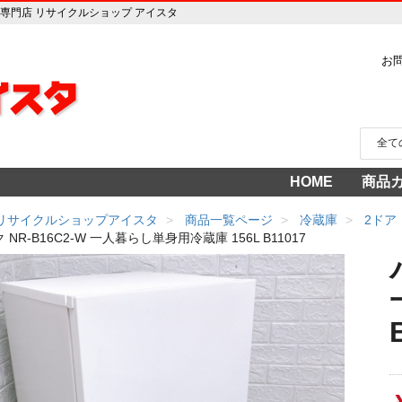
電販売専門店 リサイクルショップ アイスタ
お
HOME
商品
家電
冷蔵
中古家
洗濯
テレ
エア
季節
食洗
調理
生活
AV機
3年
売り
 リサイクルショップアイスタ
商品一覧ページ
冷蔵庫
2ドア
NR-B16C2-W 一人暮らし単身用冷蔵庫 156L B11017