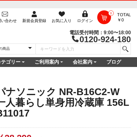
0
TOTAL
￥0
問い合わせ
新規会員登録
お気に入り
ログイン
電話受付時間：9:00〜18:00
0120-924-180
カテゴリー
ご利用案内
会社案内
ブログ
一覧
庫
電セット 通販
機
ビ
コン
・空調家電
機・食器乾燥機
家電
家電
器・カメラ
保証対象商品
尽くしセール
ご利用ガイド
ご利用規約
配送・送料について
よくある質問
新規会員登録
会員ログイン
パスワード再発行
お問い合わせ
ショップ概要
店舗一覧
プライバシーポリシー
特定商取引法に基づく表記
古物営業法に基づく表示
パナソニック NR-B16C2-W
一人暮らし単身用冷蔵庫 156L
B11017