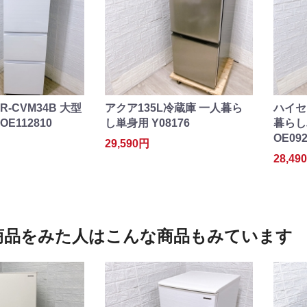
R-CVM34B 大型
アクア135L冷蔵庫 一人暮ら
ハイセン
OE112810
し単身用 Y08176
暮らし
OE092
29,590円
28,49
商品をみた人はこんな商品もみています