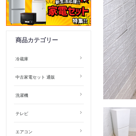
商品カテゴリー
1ドア
2ドア
3ドア
4ドア
5ドア
6ドア
冷凍庫
冷蔵庫
中古家電2点セット(冷
中古家電3点セット(冷
中古家電4点セット(冷
中古家電5点セット（冷
中古家電セット 通販
庫・洗濯機)
庫・洗濯機・レンジ)
庫・洗濯機・レンジ・
庫・洗濯機・レンジ・
飯器)
飯器・掃除機）
全自動洗濯機
ドラム式洗濯機
洗濯乾燥機
衣類乾燥機
洗濯機
デジタルテレビ
その他テレビ
4Kテレビ
テレビ
地域限定商品
2.2kw(木造6畳～鉄筋9
2.5kw(木造7畳～鉄筋10
2.8kw(木造8畳～鉄筋12
エアコン