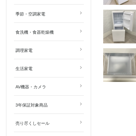
畳)
畳)
空気清浄機
除湿機
扇風機
ストーブ・ヒーター
その他冷暖房・空調機
季節・空調家電
食洗機・食器乾燥機
電子レンジ
オーブンレンジ
ガスコンロ
IHクッキングヒーター
炊飯器
その他調理家電
調理家電
美容・健康家電
掃除機
生活家電
ブルーレイ・HDDレコ
DVD・BDプレイヤー
カメラ
AV関連パーツ
AV機器・カメラ
ダー
東京都
埼玉県
神奈川県
千葉県
北海道
3年保証対象商品
売り尽くしセール