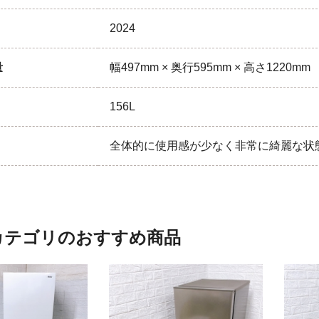
2024
量
幅497mm × 奥行595mm × 高さ1220mm
156L
全体的に使用感が少なく非常に綺麗な状
カテゴリのおすすめ商品