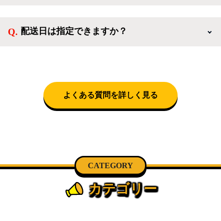
扱っています。
送料は商品と別にかかり、配送地域によって料金が異
なります。設置につきましては関東圏(東京・埼玉・
配送日は指定できますか？
神奈川・千葉)において自社配送を選択いただくこと
で設置料無料で承ります。それ以外の地域では承るこ
クロネコヤマトをご指定頂くと、購入時に配送日、配
とができません。
送時間帯を指定できます(3/20～4/10は時間帯指定不
可)。自社配送を選択いただいた場合、弊社よりお電
話にて日時決定に関するご連絡をさせて頂きます。
よくある質問を詳しく見る
CATEGORY
カテゴリー