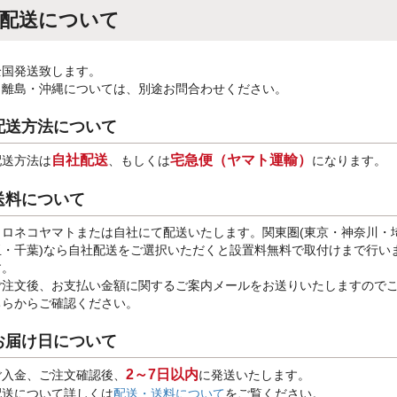
配送について
全国発送致します。
※離島・沖縄については、別途お問合わせください。
配送方法について
自社配送
宅急便（ヤマト運輸）
配送方法は
、もしくは
になります。
送料について
クロネコヤマトまたは自社にて配送いたします。関東圏(東京・神奈川・
玉・千葉)なら自社配送をご選択いただくと設置料無料で取付けまで行い
す。
ご注文後、お支払い金額に関するご案内メールをお送りいたしますので
ちらからご確認ください。
お届け日について
2～7日以内
ご入金、ご注文確認後、
に発送いたします。
配送について詳しくは
配送・送料について
をご覧ください。