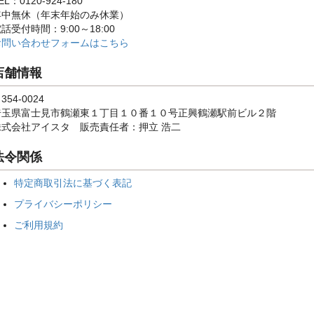
EL：0120-924-180
年中無休（年末年始のみ休業）
話受付時間：9:00～18:00
お問い合わせフォームはこちら
店舗情報
354-0024
埼玉県富士見市鶴瀬東１丁目１０番１０号正興鶴瀬駅前ビル２階
株式会社アイスタ 販売責任者：押立 浩二
法令関係
特定商取引法に基づく表記
プライバシーポリシー
ご利用規約