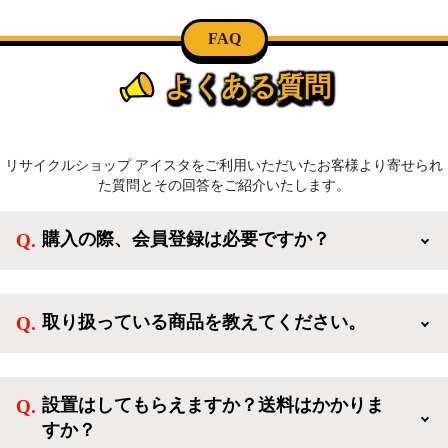
FAQ
よくある質問
リサイクルショップ アイスタをご利用いただいたお客様より寄せられ
た質問とその回答をご紹介いたします。
購入の際、会員登録は必要ですか？
新規会員登録すると、お得なメルマガが届く他、会員
様限定のキャンペーンに応募することも出来ます。一
取り扱っている商品を教えてください。
方、登録しなくてもカートに商品を入れた後、ログイ
ンせずに「ゲスト購入」を選択することで、会員登録
ご利用ありがとうございます。リサイクルショップア
なしでご購入いただけます。
イスタでは冷蔵庫、洗濯機、電子レンジのような新生
設置はしてもらえますか？送料はかかりま
活を応援するような家電セットから、季節・空調家
すか？
電、調理家電、生活家電まで、幅広く中古家電を取り