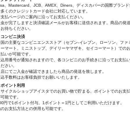
isa、Mastercard、JCB、AMEX、Diners、ディスカバーの国際ブラン
む多くのクレジットカード会社に対応しています。
お支払ページのご案内に沿ってお支払ください。
入金が完了しますと決済確認メールがお客様に送信されます。商品の発
をお待ちください。
・コンビニ決済
全国の主要なコンビニエンスストア（セブン-イレブン、ローソン、ファ
リーマート、ミニストップ、デイリーヤマザキ、セイコーマート）での
支払いが可能です。
振込用番号が通知されますので、各コンビニのお手続きに沿ってお支払
ください。
当店にてご入金が確認できましたら商品の発送を致します。
振込手数料はお客様負担でお願いいたします。
・ポイント利用
リサイクルショップアイスタでのお買い物で貯まる、ポイントでのお支
が可能です。
100円で1ポイント付与。1ポイント＝1円としてご利用いただけます。
他のお支払方法との併用も可能です。