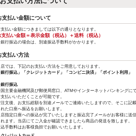
お支払い方法について
お支払い金額について
お支払い金額につきましては以下の通りとなります。
お支払い金額＝表示金額（税込）＋送料（税込）
※銀行振込
の場合は、別途振込手数料
がかかります。
お支払い方法
当店では、下記のお支払い方法をご用意しております。
「銀行振込」
「クレジットカード」「コンビニ決済」「ポイント利用」
・銀行振込
全国主要金融機関及び郵便局窓口、ATMやインターネットバンキングに
お支払いいただくことが可能です。
ご注文後、お支払総額を別途メールでご連絡いたしますので、そこに記
された口座へ振込をお願いします。
当店指定口座への振込が完了いたしますと振込完了メールがお客様に送
されます。当店にてご入金が確認できましたら商品の発送を致します。
振込手数料はお客様負担でお願いいたします。
・クレジットカード