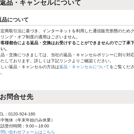
返品・キャンセルについて
返品について
特定商取引法に基づき、インターネットを利用した通信販売形態のため
ーリング・オフ制度の適用はございません。
お客様都合による返品・交換はお受けすることができませんのでご了承
さい。
返品・交換につきましては、当社の返品・キャンセルポリシーに則り対
いたしております。詳しくは下記リンクよりご確認ください。
詳しい返品・キャンセルの方法は
返品・キャンセルについて
をご覧くだ
い。
お問合せ先
EL：0120-924-180
年中無休（年末年始のみ休業）
話受付時間：9:00～18:00
お問い合わせフォームはこちら