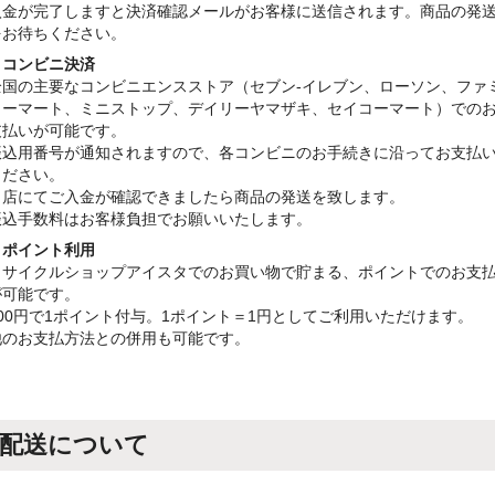
入金が完了しますと決済確認メールがお客様に送信されます。商品の発
をお待ちください。
・コンビニ決済
全国の主要なコンビニエンスストア（セブン-イレブン、ローソン、ファ
リーマート、ミニストップ、デイリーヤマザキ、セイコーマート）での
支払いが可能です。
振込用番号が通知されますので、各コンビニのお手続きに沿ってお支払
ください。
当店にてご入金が確認できましたら商品の発送を致します。
振込手数料はお客様負担でお願いいたします。
・ポイント利用
リサイクルショップアイスタでのお買い物で貯まる、ポイントでのお支
が可能です。
100円で1ポイント付与。1ポイント＝1円としてご利用いただけます。
他のお支払方法との併用も可能です。
配送について