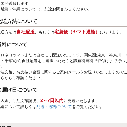
全国発送致します。
※離島・沖縄については、別途お問合わせください。
配送方法について
自社配送
宅急便（ヤマト運輸）
配送方法は
、もしくは
になります。
送料について
クロネコヤマトまたは自社にて配送いたします。関東圏(東京・神奈川・
玉・千葉)なら自社配送をご選択いただくと設置料無料で取付けまで行い
す。
ご注文後、お支払い金額に関するご案内メールをお送りいたしますので
ちらからご確認ください。
お届け日について
2～7日以内
ご入金、ご注文確認後、
に発送いたします。
配送について詳しくは
配送・送料について
をご覧ください。