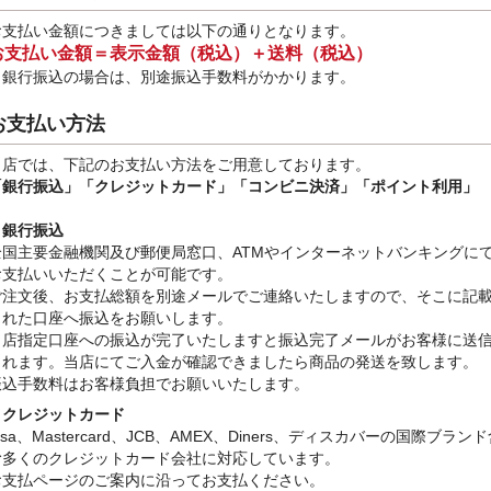
お支払い金額につきましては以下の通りとなります。
お支払い金額＝表示金額（税込）＋送料（税込）
※銀行振込
の場合は、別途振込手数料
がかかります。
お支払い方法
当店では、下記のお支払い方法をご用意しております。
「銀行振込」
「クレジットカード」「コンビニ決済」「ポイント利用」
・銀行振込
全国主要金融機関及び郵便局窓口、ATMやインターネットバンキングに
お支払いいただくことが可能です。
ご注文後、お支払総額を別途メールでご連絡いたしますので、そこに記
された口座へ振込をお願いします。
当店指定口座への振込が完了いたしますと振込完了メールがお客様に送
されます。当店にてご入金が確認できましたら商品の発送を致します。
振込手数料はお客様負担でお願いいたします。
・クレジットカード
isa、Mastercard、JCB、AMEX、Diners、ディスカバーの国際ブラン
む多くのクレジットカード会社に対応しています。
お支払ページのご案内に沿ってお支払ください。