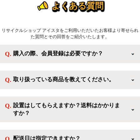
よくある質問
リサイクルショップ アイスタをご利用いただいたお客様より寄せられ
た質問とその回答をご紹介いたします。
購入の際、会員登録は必要ですか？
新規会員登録すると、お得なメルマガが届く他、会員
様限定のキャンペーンに応募することも出来ます。一
取り扱っている商品を教えてください。
方、登録しなくてもカートに商品を入れた後、ログイ
ンせずに「ゲスト購入」を選択することで、会員登録
ご利用ありがとうございます。リサイクルショップア
なしでご購入いただけます。
イスタでは冷蔵庫、洗濯機、電子レンジのような新生
設置はしてもらえますか？送料はかかりま
活を応援するような家電セットから、季節・空調家
すか？
電、調理家電、生活家電まで、幅広く中古家電を取り
扱っています。
送料は商品と別にかかり、配送地域によって料金が異
なります。設置につきましては関東圏(東京・埼玉・
配送日は指定できますか？
神奈川・千葉)において自社配送を選択いただくこと