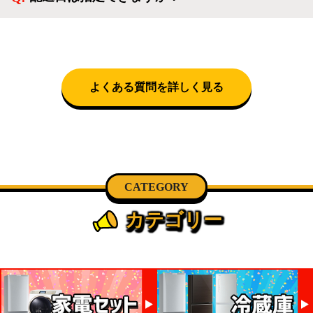
で設置料無料で承ります。それ以外の地域では承るこ
クロネコヤマトをご指定頂くと、購入時に配送日、配
とができません。
送時間帯を指定できます(3/20～4/10は時間帯指定不
可)。自社配送を選択いただいた場合、弊社よりお電
話にて日時決定に関するご連絡をさせて頂きます。
よくある質問を詳しく見る
CATEGORY
カテゴリー