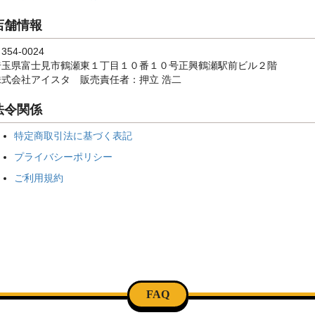
店舗情報
354-0024
埼玉県富士見市鶴瀬東１丁目１０番１０号正興鶴瀬駅前ビル２階
株式会社アイスタ 販売責任者：押立 浩二
法令関係
特定商取引法に基づく表記
プライバシーポリシー
ご利用規約
FAQ