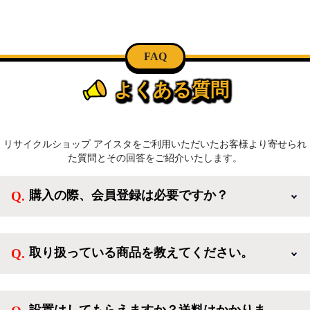
FAQ
よくある質問
リサイクルショップ アイスタをご利用いただいたお客様より寄せられ
た質問とその回答をご紹介いたします。
購入の際、会員登録は必要ですか？
新規会員登録すると、お得なメルマガが届く他、会員
様限定のキャンペーンに応募することも出来ます。一
取り扱っている商品を教えてください。
方、登録しなくてもカートに商品を入れた後、ログイ
ンせずに「ゲスト購入」を選択することで、会員登録
ご利用ありがとうございます。リサイクルショップア
なしでご購入いただけます。
イスタでは冷蔵庫、洗濯機、電子レンジのような新生
設置はしてもらえますか？送料はかかりま