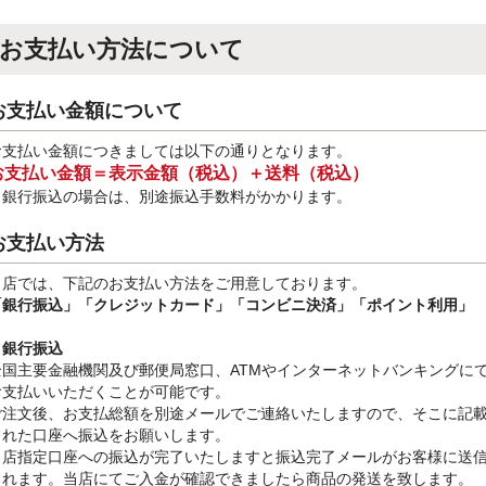
お支払い方法について
お支払い金額について
お支払い金額につきましては以下の通りとなります。
お支払い金額＝表示金額（税込）＋送料（税込）
※銀行振込
の場合は、別途振込手数料
がかかります。
お支払い方法
当店では、下記のお支払い方法をご用意しております。
「銀行振込」
「クレジットカード」「コンビニ決済」「ポイント利用」
・銀行振込
全国主要金融機関及び郵便局窓口、ATMやインターネットバンキングに
お支払いいただくことが可能です。
ご注文後、お支払総額を別途メールでご連絡いたしますので、そこに記
された口座へ振込をお願いします。
当店指定口座への振込が完了いたしますと振込完了メールがお客様に送
されます。当店にてご入金が確認できましたら商品の発送を致します。