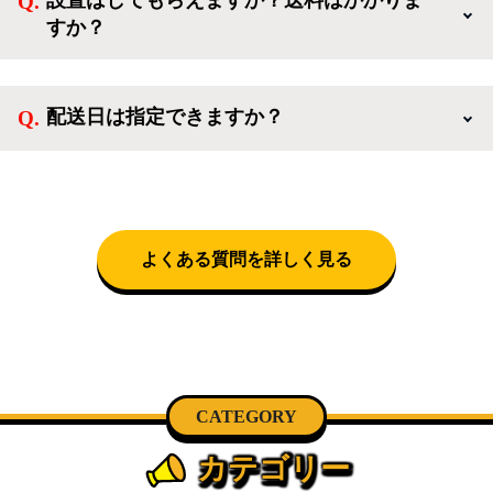
活を応援するような家電セットから、季節・空調家
すか？
電、調理家電、生活家電まで、幅広く中古家電を取り
扱っています。
送料は商品と別にかかり、配送地域によって料金が異
なります。設置につきましては関東圏(東京・埼玉・
配送日は指定できますか？
神奈川・千葉)において自社配送を選択いただくこと
で設置料無料で承ります。それ以外の地域では承るこ
クロネコヤマトをご指定頂くと、購入時に配送日、配
とができません。
送時間帯を指定できます(3/20～4/10は時間帯指定不
可)。自社配送を選択いただいた場合、弊社よりお電
話にて日時決定に関するご連絡をさせて頂きます。
よくある質問を詳しく見る
CATEGORY
カテゴリー