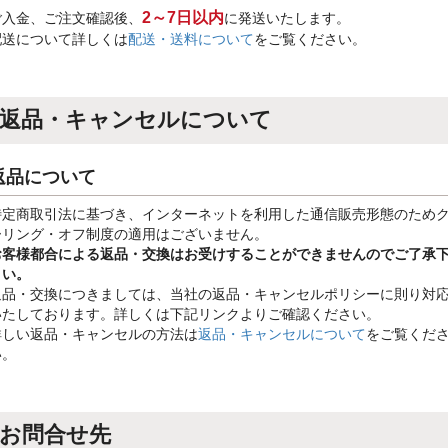
2～7日以内
ご入金、ご注文確認後、
に発送いたします。
配送について詳しくは
配送・送料について
をご覧ください。
返品・キャンセルについて
返品について
特定商取引法に基づき、インターネットを利用した通信販売形態のため
ーリング・オフ制度の適用はございません。
お客様都合による返品・交換はお受けすることができませんのでご了承
さい。
返品・交換につきましては、当社の返品・キャンセルポリシーに則り対
いたしております。詳しくは下記リンクよりご確認ください。
詳しい返品・キャンセルの方法は
返品・キャンセルについて
をご覧くだ
い。
お問合せ先