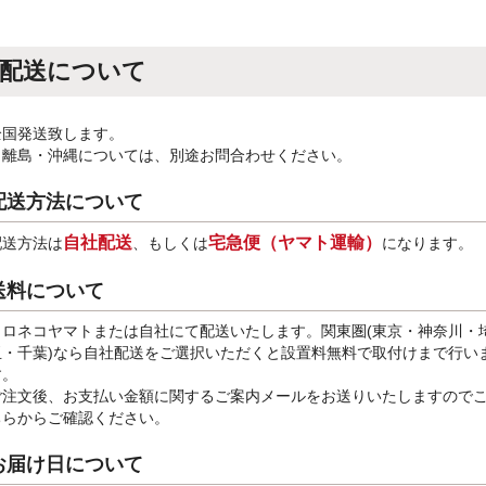
配送について
全国発送致します。
※離島・沖縄については、別途お問合わせください。
配送方法について
自社配送
宅急便（ヤマト運輸）
配送方法は
、もしくは
になります。
送料について
クロネコヤマトまたは自社にて配送いたします。関東圏(東京・神奈川・
玉・千葉)なら自社配送をご選択いただくと設置料無料で取付けまで行い
す。
ご注文後、お支払い金額に関するご案内メールをお送りいたしますので
ちらからご確認ください。
お届け日について