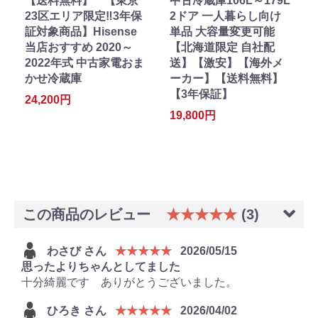
【送料無料】 【東京
中古冷蔵庫106L～179L
23区エリア限定‼3年保
2ドア 一人暮らし向け
証対象商品】Hisense
単品 大容量変更可能
当店おすすめ 2020～
【北海道限定 自社配
2022年式 中古家電おま
送】【激安】【海外メ
かせ冷蔵庫
ーカー】【送料無料】
【3年保証】
24,200円
19,800円
この商品のレビュー
★★★★★
(3)
わさび さん
★★★★★
2026/05/15
思ったよりちゃんとしてました
十分綺麗です ありがとうございました。
ひろき さん
★★★★★
2026/04/02