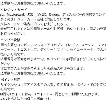
振込手数料はお客様負担でお願いいたします。
・クレジットカード
isa、Mastercard、JCB、AMEX、Diners、ディスカバーの国際ブラン
む多くのクレジットカード会社に対応しています。
お支払ページのご案内に沿ってお支払ください。
入金が完了しますと決済確認メールがお客様に送信されます。商品の発
をお待ちください。
・コンビニ決済
全国の主要なコンビニエンスストア（セブン-イレブン、ローソン、ファ
リーマート、ミニストップ、デイリーヤマザキ、セイコーマート）での
支払いが可能です。
振込用番号が通知されますので、各コンビニのお手続きに沿ってお支払
ください。
当店にてご入金が確認できましたら商品の発送を致します。
振込手数料はお客様負担でお願いいたします。
・ポイント利用
リサイクルショップアイスタでのお買い物で貯まる、ポイントでのお支
が可能です。
100円で1ポイント付与。1ポイント＝1円としてご利用いただけます。
他のお支払方法との併用も可能です。