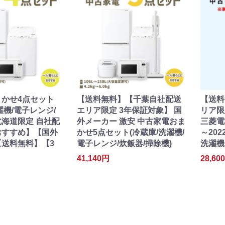
かせ4点セット
【送料無料】【千葉自社配送
【送料
濯機/電子レンジ/
エリア限定 3年保証対象】 国
リア限
海道限定 自社配
外メーカー 激安 中古家電おま
三菱電
おすすめ】【国外
かせ5点セット(冷蔵庫/洗濯機/
～20
送料無料】【3
電子レンジ/炊飯器/掃除機)
洗濯機
41,140円
28,60