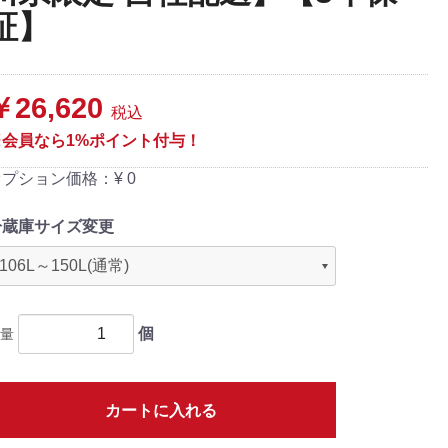
証】
￥26,620
税込
※会員なら1%ポイント付与！
オプション価格：¥
0
冷蔵庫サイズ変更
個
量
カートに入れる