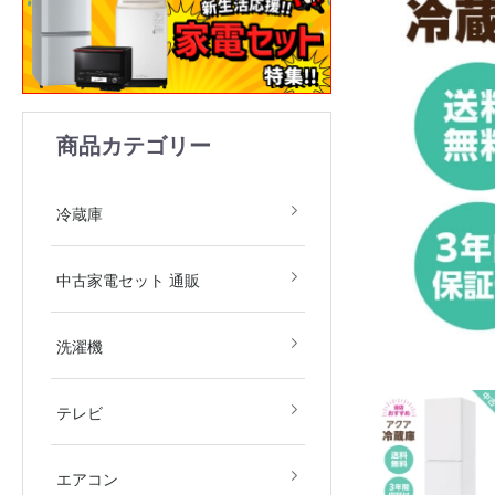
商品カテゴリー
1ドア
2ドア
3ドア
4ドア
5ドア
6ドア
冷凍庫
冷蔵庫
中古家電2点セット(冷
中古家電3点セット(冷
中古家電4点セット(冷
中古家電5点セット（冷
中古家電セット 通販
庫・洗濯機)
庫・洗濯機・レンジ)
庫・洗濯機・レンジ・
庫・洗濯機・レンジ・
飯器)
飯器・掃除機）
全自動洗濯機
ドラム式洗濯機
洗濯乾燥機
衣類乾燥機
洗濯機
デジタルテレビ
その他テレビ
4Kテレビ
テレビ
地域限定商品
2.2kw(木造6畳～鉄筋9
2.5kw(木造7畳～鉄筋10
2.8kw(木造8畳～鉄筋12
エアコン