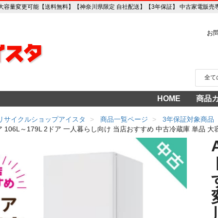
庫 単品 大容量変更可能【送料無料】【神奈川県限定 自社配送】【3年保証】 中古家電販
お
HOME
商品
家電
冷蔵
中古家
洗濯
テレ
エア
季節
食洗
調理
生活
AV機
3年
売り
 リサイクルショップアイスタ
商品一覧ページ
3年保証対象商品
クア 106L～179L 2ドア 一人暮らし向け 当店おすすめ 中古冷蔵庫 