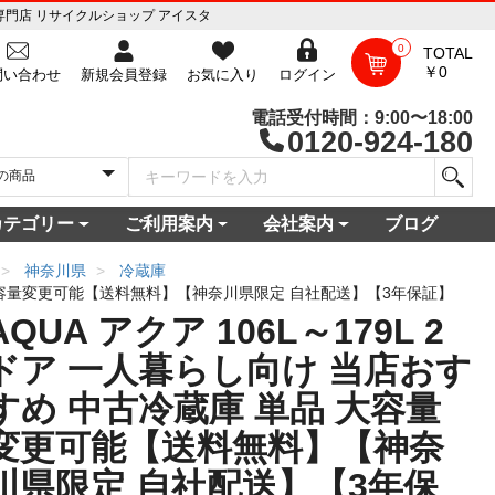
売専門店 リサイクルショップ アイスタ
0
TOTAL
￥0
問い合わせ
新規会員登録
お気に入り
ログイン
電話受付時間：9:00〜18:00
0120-924-180
カテゴリー
ご利用案内
会社案内
ブログ
一覧
庫
電セット 通販
機
ビ
コン
・空調家電
機・食器乾燥機
家電
家電
器・カメラ
保証対象商品
尽くしセール
ご利用ガイド
ご利用規約
配送・送料について
よくある質問
新規会員登録
会員ログイン
パスワード再発行
お問い合わせ
ショップ概要
店舗一覧
プライバシーポリシー
特定商取引法に基づく表記
古物営業法に基づく表示
神奈川県
冷蔵庫
単品 大容量変更可能【送料無料】【神奈川県限定 自社配送】【3年保証】
AQUA アクア 106L～179L 2
ドア 一人暮らし向け 当店おす
すめ 中古冷蔵庫 単品 大容量
変更可能【送料無料】【神奈
川県限定 自社配送】【3年保