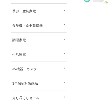
畳)
畳)
空気清浄機
除湿機
扇風機
ストーブ・ヒーター
その他冷暖房・空調機
季節・空調家電
食洗機・食器乾燥機
電子レンジ
オーブンレンジ
ガスコンロ
IHクッキングヒーター
炊飯器
その他調理家電
調理家電
美容・健康家電
掃除機
生活家電
ブルーレイ・HDDレコ
DVD・BDプレイヤー
カメラ
AV関連パーツ
AV機器・カメラ
ダー
東京都
埼玉県
神奈川県
千葉県
北海道
3年保証対象商品
売り尽くしセール