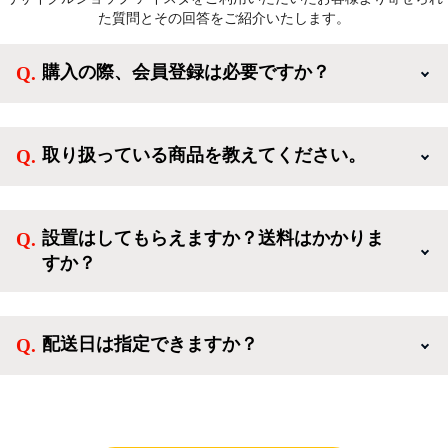
た質問とその回答をご紹介いたします。
購入の際、会員登録は必要ですか？
新規会員登録すると、お得なメルマガが届く他、会員
様限定のキャンペーンに応募することも出来ます。一
取り扱っている商品を教えてください。
方、登録しなくてもカートに商品を入れた後、ログイ
ンせずに「ゲスト購入」を選択することで、会員登録
ご利用ありがとうございます。リサイクルショップア
なしでご購入いただけます。
イスタでは冷蔵庫、洗濯機、電子レンジのような新生
設置はしてもらえますか？送料はかかりま
活を応援するような家電セットから、季節・空調家
すか？
電、調理家電、生活家電まで、幅広く中古家電を取り
扱っています。
送料は商品と別にかかり、配送地域によって料金が異
なります。設置につきましては関東圏(東京・埼玉・
配送日は指定できますか？
神奈川・千葉)において自社配送を選択いただくこと
で設置料無料で承ります。それ以外の地域では承るこ
クロネコヤマトをご指定頂くと、購入時に配送日、配
とができません。
送時間帯を指定できます(3/20～4/10は時間帯指定不
可)。自社配送を選択いただいた場合、弊社よりお電