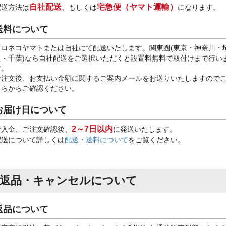
自社配送
宅急便（ヤマト運輸）
配送方法は
、もしくは
になります。
送料について
クロネコヤマトまたは自社にて配送いたします。関東圏(東京・神奈川・
玉・千葉)なら自社配送をご選択いただくと設置料無料で取付けまで行い
す。
ご注文後、お支払い金額に関するご案内メールをお送りいたしますので
ちらからご確認ください。
お届け日について
2～7日以内
ご入金、ご注文確認後、
に発送いたします。
配送について詳しくは
配送・送料について
をご覧ください。
返品・キャンセルについて
返品について