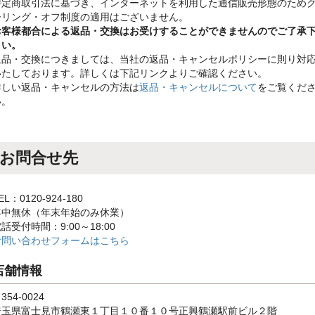
特定商取引法に基づき、インターネットを利用した通信販売形態のため
ーリング・オフ制度の適用はございません。
お客様都合による返品・交換はお受けすることができませんのでご了承
さい。
返品・交換につきましては、当社の返品・キャンセルポリシーに則り対
いたしております。詳しくは下記リンクよりご確認ください。
詳しい返品・キャンセルの方法は
返品・キャンセルについて
をご覧くだ
い。
お問合せ先
EL：0120-924-180
年中無休（年末年始のみ休業）
話受付時間：9:00～18:00
お問い合わせフォームはこちら
店舗情報
354-0024
埼玉県富士見市鶴瀬東１丁目１０番１０号正興鶴瀬駅前ビル２階