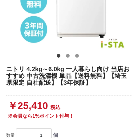
ニトリ 4.2kg～6.0kg 一人暮らし向け 当店お
すすめ 中古洗濯機 単品【送料無料】【埼玉
県限定 自社配送】【3年保証】
￥25,410
税込
※会員なら1%ポイント付与！
個
数量