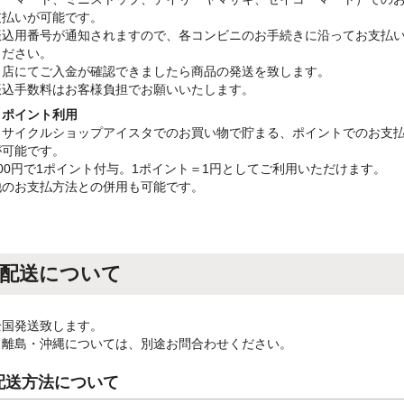
支払いが可能です。
振込用番号が通知されますので、各コンビニのお手続きに沿ってお支払
ください。
当店にてご入金が確認できましたら商品の発送を致します。
振込手数料はお客様負担でお願いいたします。
・ポイント利用
リサイクルショップアイスタでのお買い物で貯まる、ポイントでのお支
が可能です。
100円で1ポイント付与。1ポイント＝1円としてご利用いただけます。
他のお支払方法との併用も可能です。
配送について
全国発送致します。
※離島・沖縄については、別途お問合わせください。
配送方法について