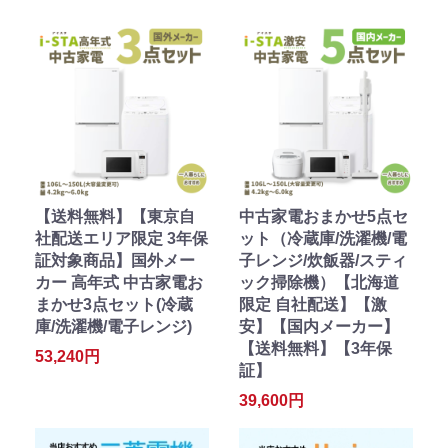
【送料無料】【東京自
中古家電おまかせ5点セ
社配送エリア限定 3年保
ット（冷蔵庫/洗濯機/電
証対象商品】国外メー
子レンジ/炊飯器/スティ
カー 高年式 中古家電お
ック掃除機）【北海道
まかせ3点セット(冷蔵
限定 自社配送】【激
庫/洗濯機/電子レンジ)
安】【国内メーカー】
【送料無料】【3年保
53,240円
証】
39,600円