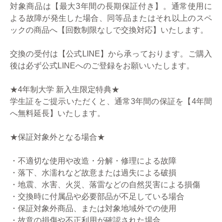
対象商品は【最大3年間の長期保証付き】。通常使用に
よる故障が発生した場合、同等品またはそれ以上のスペ
ックの商品へ【回数制限なしで交換対応】いたします。
交換の受付は【公式LINE】から承っております。ご購入
後は必ず公式LINEへのご登録をお願いいたします。
★4年制大学 新入生限定特典★
学生証をご提示いただくと、通常3年間の保証を【4年間
へ無料延長】いたします。
★保証対象外となる場合★
・不適切な使用や改造・分解・修理による故障
・落下、水濡れなど故意または過失による破損
・地震、水害、火災、落雷などの自然災害による損傷
・交換時に付属品や必要部品が不足している場合
・保証対象外商品、または対象地域外での使用
・故意の損傷や不正利用が確認された場合