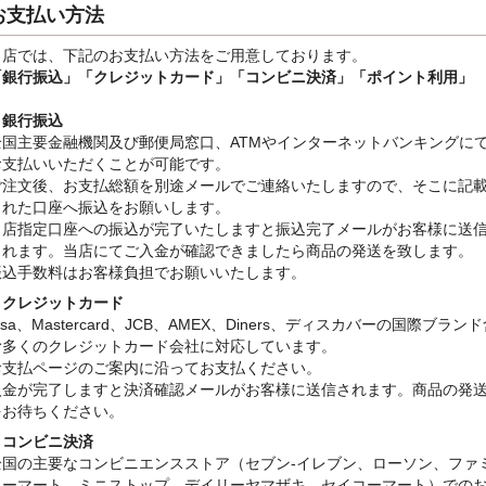
お支払い方法
当店では、下記のお支払い方法をご用意しております。
「銀行振込」
「クレジットカード」「コンビニ決済」「ポイント利用」
・銀行振込
全国主要金融機関及び郵便局窓口、ATMやインターネットバンキングに
お支払いいただくことが可能です。
ご注文後、お支払総額を別途メールでご連絡いたしますので、そこに記
された口座へ振込をお願いします。
当店指定口座への振込が完了いたしますと振込完了メールがお客様に送
されます。当店にてご入金が確認できましたら商品の発送を致します。
振込手数料はお客様負担でお願いいたします。
・クレジットカード
isa、Mastercard、JCB、AMEX、Diners、ディスカバーの国際ブラン
む多くのクレジットカード会社に対応しています。
お支払ページのご案内に沿ってお支払ください。
入金が完了しますと決済確認メールがお客様に送信されます。商品の発
をお待ちください。
・コンビニ決済
全国の主要なコンビニエンスストア（セブン-イレブン、ローソン、ファ
リーマート、ミニストップ、デイリーヤマザキ、セイコーマート）での