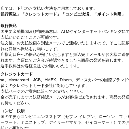
当店では、下記のお支払い方法をご用意しております。
「銀行振込」
「クレジットカード」「コンビニ決済」「ポイント利用」
・銀行振込
全国主要金融機関及び郵便局窓口、ATMやインターネットバンキングに
お支払いいただくことが可能です。
ご注文後、お支払総額を別途メールでご連絡いたしますので、そこに記
された口座へ振込をお願いします。
当店指定口座への振込が完了いたしますと振込完了メールがお客様に送
されます。当店にてご入金が確認できましたら商品の発送を致します。
振込手数料はお客様負担でお願いいたします。
・クレジットカード
isa、Mastercard、JCB、AMEX、Diners、ディスカバーの国際ブラン
む多くのクレジットカード会社に対応しています。
お支払ページのご案内に沿ってお支払ください。
入金が完了しますと決済確認メールがお客様に送信されます。商品の発
をお待ちください。
・コンビニ決済
全国の主要なコンビニエンスストア（セブン-イレブン、ローソン、ファ
リーマート、ミニストップ、デイリーヤマザキ、セイコーマート）での
支払いが可能です。