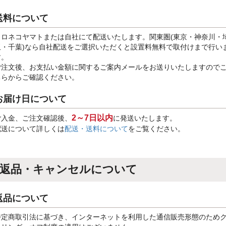
送料について
クロネコヤマトまたは自社にて配送いたします。関東圏(東京・神奈川・
玉・千葉)なら自社配送をご選択いただくと設置料無料で取付けまで行い
す。
ご注文後、お支払い金額に関するご案内メールをお送りいたしますので
ちらからご確認ください。
お届け日について
2～7日以内
ご入金、ご注文確認後、
に発送いたします。
配送について詳しくは
配送・送料について
をご覧ください。
返品・キャンセルについて
返品について
特定商取引法に基づき、インターネットを利用した通信販売形態のため