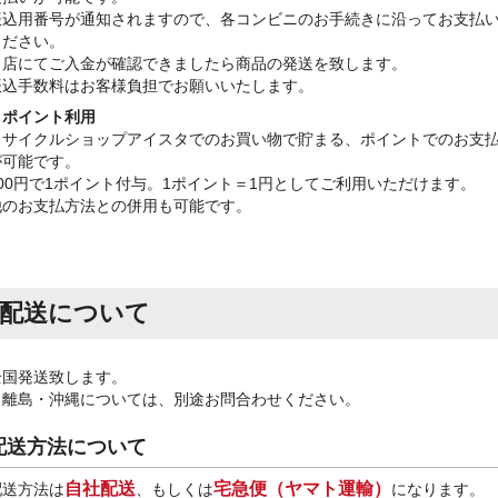
振込用番号が通知されますので、各コンビニのお手続きに沿ってお支払
ください。
当店にてご入金が確認できましたら商品の発送を致します。
振込手数料はお客様負担でお願いいたします。
・ポイント利用
リサイクルショップアイスタでのお買い物で貯まる、ポイントでのお支
が可能です。
100円で1ポイント付与。1ポイント＝1円としてご利用いただけます。
他のお支払方法との併用も可能です。
配送について
全国発送致します。
※離島・沖縄については、別途お問合わせください。
配送方法について
自社配送
宅急便（ヤマト運輸）
配送方法は
、もしくは
になります。