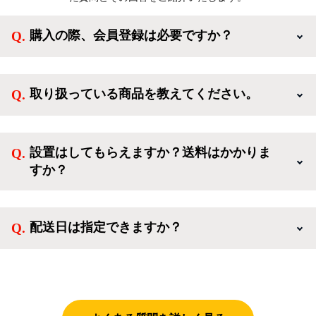
購入の際、会員登録は必要ですか？
新規会員登録すると、お得なメルマガが届く他、会員
様限定のキャンペーンに応募することも出来ます。一
取り扱っている商品を教えてください。
方、登録しなくてもカートに商品を入れた後、ログイ
ンせずに「ゲスト購入」を選択することで、会員登録
ご利用ありがとうございます。リサイクルショップア
なしでご購入いただけます。
イスタでは冷蔵庫、洗濯機、電子レンジのような新生
設置はしてもらえますか？送料はかかりま
活を応援するような家電セットから、季節・空調家
すか？
電、調理家電、生活家電まで、幅広く中古家電を取り
扱っています。
送料は商品と別にかかり、配送地域によって料金が異
なります。設置につきましては関東圏(東京・埼玉・
配送日は指定できますか？
神奈川・千葉)において自社配送を選択いただくこと
で設置料無料で承ります。それ以外の地域では承るこ
クロネコヤマトをご指定頂くと、購入時に配送日、配
とができません。
送時間帯を指定できます(3/20～4/10は時間帯指定不
可)。自社配送を選択いただいた場合、弊社よりお電
話にて日時決定に関するご連絡をさせて頂きます。