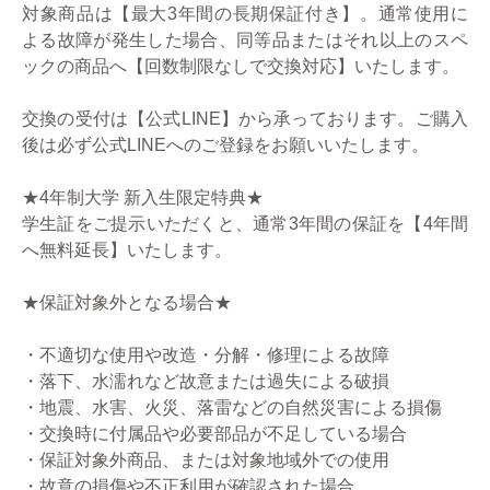
対象商品は【最大3年間の長期保証付き】。通常使用に
よる故障が発生した場合、同等品またはそれ以上のスペ
ックの商品へ【回数制限なしで交換対応】いたします。
交換の受付は【公式LINE】から承っております。ご購入
後は必ず公式LINEへのご登録をお願いいたします。
★4年制大学 新入生限定特典★
学生証をご提示いただくと、通常3年間の保証を【4年間
へ無料延長】いたします。
★保証対象外となる場合★
・不適切な使用や改造・分解・修理による故障
・落下、水濡れなど故意または過失による破損
・地震、水害、火災、落雷などの自然災害による損傷
・交換時に付属品や必要部品が不足している場合
・保証対象外商品、または対象地域外での使用
・故意の損傷や不正利用が確認された場合