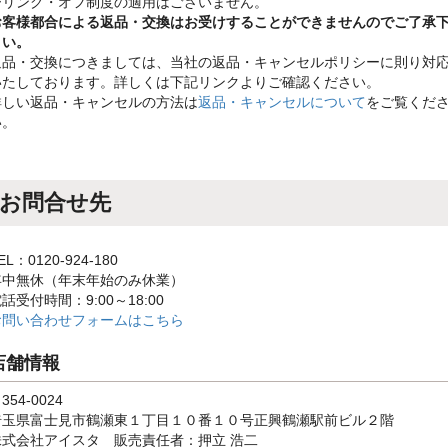
ーリング・オフ制度の適用はございません。
お客様都合による返品・交換はお受けすることができませんのでご了承
さい。
返品・交換につきましては、当社の返品・キャンセルポリシーに則り対
いたしております。詳しくは下記リンクよりご確認ください。
詳しい返品・キャンセルの方法は
返品・キャンセルについて
をご覧くだ
い。
お問合せ先
EL：0120-924-180
年中無休（年末年始のみ休業）
話受付時間：9:00～18:00
お問い合わせフォームはこちら
店舗情報
354-0024
埼玉県富士見市鶴瀬東１丁目１０番１０号正興鶴瀬駅前ビル２階
株式会社アイスタ 販売責任者：押立 浩二