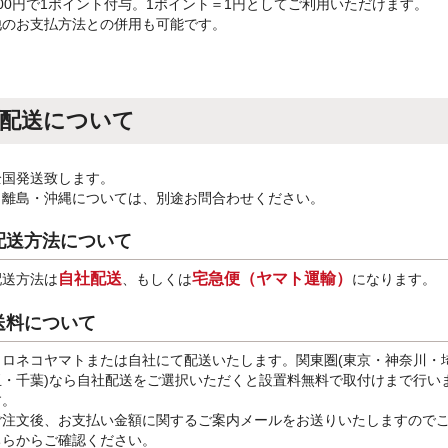
100円で1ポイント付与。1ポイント＝1円としてご利用いただけます。
他のお支払方法との併用も可能です。
配送について
全国発送致します。
※離島・沖縄については、別途お問合わせください。
配送方法について
自社配送
宅急便（ヤマト運輸）
配送方法は
、もしくは
になります。
送料について
クロネコヤマトまたは自社にて配送いたします。関東圏(東京・神奈川・
玉・千葉)なら自社配送をご選択いただくと設置料無料で取付けまで行い
す。
ご注文後、お支払い金額に関するご案内メールをお送りいたしますので
ちらからご確認ください。