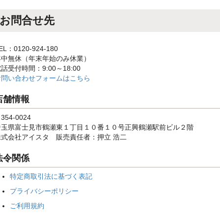
お問合せ先
EL：0120-924-180
年中無休（年末年始のみ休業）
話受付時間：9:00～18:00
お問い合わせフォームはこちら
店舗情報
354-0024
埼玉県富士見市鶴瀬東１丁目１０番１０号正興鶴瀬駅前ビル２階
株式会社アイスタ 販売責任者：押立 浩二
法令関係
特定商取引法に基づく表記
プライバシーポリシー
ご利用規約