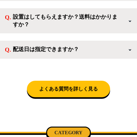
ご利用ありがとうございます。リサイクルショップア
なしでご購入いただけます。
イスタでは冷蔵庫、洗濯機、電子レンジのような新生
設置はしてもらえますか？送料はかかりま
活を応援するような家電セットから、季節・空調家
すか？
電、調理家電、生活家電まで、幅広く中古家電を取り
扱っています。
送料は商品と別にかかり、配送地域によって料金が異
なります。設置につきましては関東圏(東京・埼玉・
配送日は指定できますか？
神奈川・千葉)において自社配送を選択いただくこと
で設置料無料で承ります。それ以外の地域では承るこ
クロネコヤマトをご指定頂くと、購入時に配送日、配
とができません。
送時間帯を指定できます(3/20～4/10は時間帯指定不
可)。自社配送を選択いただいた場合、弊社よりお電
話にて日時決定に関するご連絡をさせて頂きます。
よくある質問を詳しく見る
CATEGORY