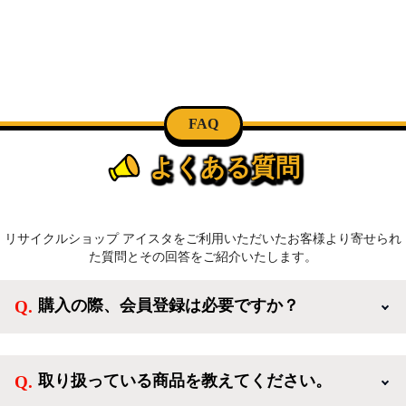
FAQ
よくある質問
リサイクルショップ アイスタをご利用いただいたお客様より寄せられ
た質問とその回答をご紹介いたします。
購入の際、会員登録は必要ですか？
新規会員登録すると、お得なメルマガが届く他、会員
様限定のキャンペーンに応募することも出来ます。一
取り扱っている商品を教えてください。
方、登録しなくてもカートに商品を入れた後、ログイ
ンせずに「ゲスト購入」を選択することで、会員登録