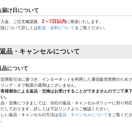
お届け日について
2～7日以内
ご入金、ご注文確認後、
に発送いたします。
配送について詳しくは
配送・送料について
をご覧ください。
返品・キャンセルについて
返品について
特定商取引法に基づき、インターネットを利用した通信販売形態のため
ーリング・オフ制度の適用はございません。
お客様都合による返品・交換はお受けすることができませんのでご了承
さい。
返品・交換につきましては、当社の返品・キャンセルポリシーに則り対
いたしております。詳しくは下記リンクよりご確認ください。
詳しい返品・キャンセルの方法は
返品・キャンセルについて
をご覧くだ
い。