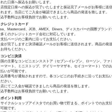
された口座へ振込をお願いします。
当店指定口座への振込が完了いたしますと振込完了メールがお客様に送
されます。当店にてご入金が確認できましたら商品の発送を致します。
振込手数料はお客様負担でお願いいたします。
・クレジットカード
isa、Mastercard、JCB、AMEX、Diners、ディスカバーの国際ブラン
む多くのクレジットカード会社に対応しています。
お支払ページのご案内に沿ってお支払ください。
入金が完了しますと決済確認メールがお客様に送信されます。商品の発
をお待ちください。
・コンビニ決済
全国の主要なコンビニエンスストア（セブン-イレブン、ローソン、ファ
リーマート、ミニストップ、デイリーヤマザキ、セイコーマート）での
支払いが可能です。
振込用番号が通知されますので、各コンビニのお手続きに沿ってお支払
ください。
当店にてご入金が確認できましたら商品の発送を致します。
振込手数料はお客様負担でお願いいたします。
・ポイント利用
リサイクルショップアイスタでのお買い物で貯まる、ポイントでのお支
が可能です。