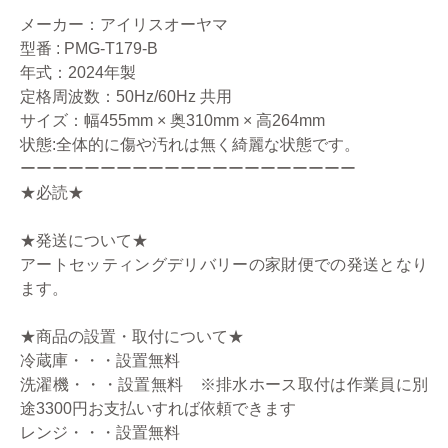
メーカー：アイリスオーヤマ
型番 : PMG-T179-B
年式：2024年製
定格周波数：50Hz/60Hz 共用
サイズ：幅455mm × 奥310mm × 高264mm
状態:全体的に傷や汚れは無く綺麗な状態です。
ーーーーーーーーーーーーーーーーーーーーー
★必読★
★発送について★
アートセッティングデリバリーの家財便での発送となり
ます。
★商品の設置・取付について★
冷蔵庫・・・設置無料
洗濯機・・・設置無料 ※排水ホース取付は作業員に別
途3300円お支払いすれば依頼できます
レンジ・・・設置無料