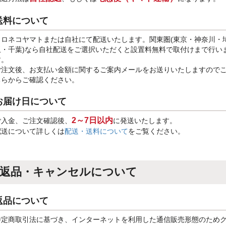
送料について
クロネコヤマトまたは自社にて配送いたします。関東圏(東京・神奈川・
玉・千葉)なら自社配送をご選択いただくと設置料無料で取付けまで行い
す。
ご注文後、お支払い金額に関するご案内メールをお送りいたしますので
ちらからご確認ください。
お届け日について
2～7日以内
ご入金、ご注文確認後、
に発送いたします。
配送について詳しくは
配送・送料について
をご覧ください。
返品・キャンセルについて
返品について
特定商取引法に基づき、インターネットを利用した通信販売形態のため