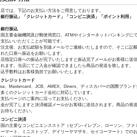
当店では、下記のお支払い方法をご用意しております。
「銀行振込」
「クレジットカード」「コンビニ決済」「ポイント利用」
・銀行振込
全国主要金融機関及び郵便局窓口、ATMやインターネットバンキングに
お支払いいただくことが可能です。
ご注文後、お支払総額を別途メールでご連絡いたしますので、そこに記
された口座へ振込をお願いします。
当店指定口座への振込が完了いたしますと振込完了メールがお客様に送
されます。当店にてご入金が確認できましたら商品の発送を致します。
振込手数料はお客様負担でお願いいたします。
・クレジットカード
isa、Mastercard、JCB、AMEX、Diners、ディスカバーの国際ブラン
む多くのクレジットカード会社に対応しています。
お支払ページのご案内に沿ってお支払ください。
入金が完了しますと決済確認メールがお客様に送信されます。商品の発
をお待ちください。
・コンビニ決済
全国の主要なコンビニエンスストア（セブン-イレブン、ローソン、ファ
リーマート、ミニストップ、デイリーヤマザキ、セイコーマート）での