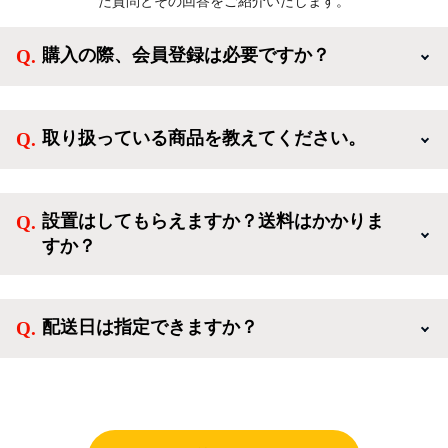
た質問とその回答をご紹介いたします。
購入の際、会員登録は必要ですか？
新規会員登録すると、お得なメルマガが届く他、会員
様限定のキャンペーンに応募することも出来ます。一
取り扱っている商品を教えてください。
方、登録しなくてもカートに商品を入れた後、ログイ
ンせずに「ゲスト購入」を選択することで、会員登録
ご利用ありがとうございます。リサイクルショップア
なしでご購入いただけます。
イスタでは冷蔵庫、洗濯機、電子レンジのような新生
設置はしてもらえますか？送料はかかりま
活を応援するような家電セットから、季節・空調家
すか？
電、調理家電、生活家電まで、幅広く中古家電を取り
扱っています。
送料は商品と別にかかり、配送地域によって料金が異
なります。設置につきましては関東圏(東京・埼玉・
配送日は指定できますか？
神奈川・千葉)において自社配送を選択いただくこと
で設置料無料で承ります。それ以外の地域では承るこ
クロネコヤマトをご指定頂くと、購入時に配送日、配
とができません。
送時間帯を指定できます(3/20～4/10は時間帯指定不
可)。自社配送を選択いただいた場合、弊社よりお電
話にて日時決定に関するご連絡をさせて頂きます。