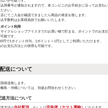
支払いが可能です。
振込用番号が通知されますので、各コンビニのお手続きに沿ってお支払
ください。
当店にてご入金が確認できましたら商品の発送を致します。
振込手数料はお客様負担でお願いいたします。
・ポイント利用
リサイクルショップアイスタでのお買い物で貯まる、ポイントでのお支
が可能です。
100円で1ポイント付与。1ポイント＝1円としてご利用いただけます。
他のお支払方法との併用も可能です。
配送について
全国発送致します。
※離島・沖縄については、別途お問合わせください。
配送方法について
自社配送
宅急便（ヤマト運輸）
配送方法は
、もしくは
になります。