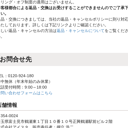
ーリング・オフ制度の適用はございません。
お客様都合による返品・交換はお受けすることができませんのでご了承
さい。
返品・交換につきましては、当社の返品・キャンセルポリシーに則り対
いたしております。詳しくは下記リンクよりご確認ください。
詳しい返品・キャンセルの方法は
返品・キャンセルについて
をご覧くだ
い。
お問合せ先
EL：0120-924-180
年中無休（年末年始のみ休業）
話受付時間：9:00～18:00
お問い合わせフォームはこちら
店舗情報
354-0024
埼玉県富士見市鶴瀬東１丁目１０番１０号正興鶴瀬駅前ビル２階
株式会社アイスタ 販売責任者：押立 浩二