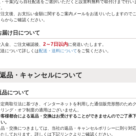
玉・千葉)なら自社配送をご選択いただくと設置料無料で取付けまで行い
す。
ご注文後、お支払い金額に関するご案内メールをお送りいたしますので
ちらからご確認ください。
お届け日について
2～7日以内
ご入金、ご注文確認後、
に発送いたします。
配送について詳しくは
配送・送料について
をご覧ください。
返品・キャンセルについて
返品について
特定商取引法に基づき、インターネットを利用した通信販売形態のため
ーリング・オフ制度の適用はございません。
お客様都合による返品・交換はお受けすることができませんのでご了承
さい。
返品・交換につきましては、当社の返品・キャンセルポリシーに則り対
いたしております。詳しくは下記リンクよりご確認ください。