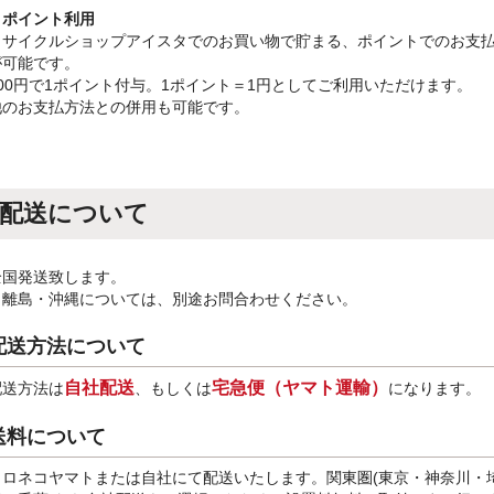
・ポイント利用
リサイクルショップアイスタでのお買い物で貯まる、ポイントでのお支
が可能です。
100円で1ポイント付与。1ポイント＝1円としてご利用いただけます。
他のお支払方法との併用も可能です。
配送について
全国発送致します。
※離島・沖縄については、別途お問合わせください。
配送方法について
自社配送
宅急便（ヤマト運輸）
配送方法は
、もしくは
になります。
送料について
クロネコヤマトまたは自社にて配送いたします。関東圏(東京・神奈川・