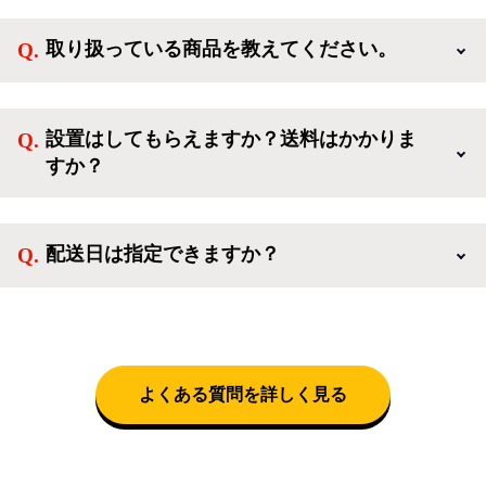
新規会員登録すると、お得なメルマガが届く他、会員
様限定のキャンペーンに応募することも出来ます。一
取り扱っている商品を教えてください。
方、登録しなくてもカートに商品を入れた後、ログイ
ンせずに「ゲスト購入」を選択することで、会員登録
ご利用ありがとうございます。リサイクルショップア
なしでご購入いただけます。
イスタでは冷蔵庫、洗濯機、電子レンジのような新生
設置はしてもらえますか？送料はかかりま
活を応援するような家電セットから、季節・空調家
すか？
電、調理家電、生活家電まで、幅広く中古家電を取り
扱っています。
送料は商品と別にかかり、配送地域によって料金が異
なります。設置につきましては関東圏(東京・埼玉・
配送日は指定できますか？
神奈川・千葉)において自社配送を選択いただくこと
で設置料無料で承ります。それ以外の地域では承るこ
クロネコヤマトをご指定頂くと、購入時に配送日、配
とができません。
送時間帯を指定できます(3/20～4/10は時間帯指定不
可)。自社配送を選択いただいた場合、弊社よりお電
話にて日時決定に関するご連絡をさせて頂きます。
よくある質問を詳しく見る