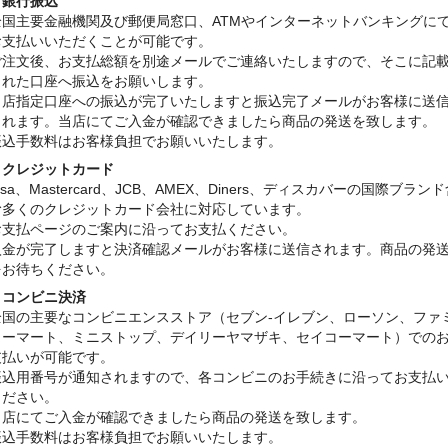
・銀行振込
全国主要金融機関及び郵便局窓口、ATMやインターネットバンキングに
お支払いいただくことが可能です。
ご注文後、お支払総額を別途メールでご連絡いたしますので、そこに記
された口座へ振込をお願いします。
当店指定口座への振込が完了いたしますと振込完了メールがお客様に送
されます。当店にてご入金が確認できましたら商品の発送を致します。
振込手数料はお客様負担でお願いいたします。
・クレジットカード
isa、Mastercard、JCB、AMEX、Diners、ディスカバーの国際ブラン
む多くのクレジットカード会社に対応しています。
お支払ページのご案内に沿ってお支払ください。
入金が完了しますと決済確認メールがお客様に送信されます。商品の発
をお待ちください。
・コンビニ決済
全国の主要なコンビニエンスストア（セブン-イレブン、ローソン、ファ
リーマート、ミニストップ、デイリーヤマザキ、セイコーマート）での
支払いが可能です。
振込用番号が通知されますので、各コンビニのお手続きに沿ってお支払
ください。
当店にてご入金が確認できましたら商品の発送を致します。
振込手数料はお客様負担でお願いいたします。