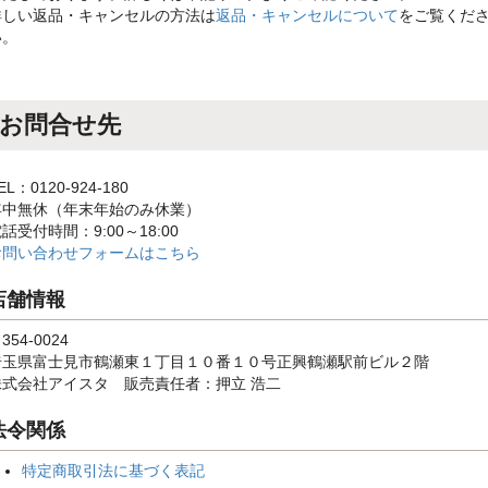
詳しい返品・キャンセルの方法は
返品・キャンセルについて
をご覧くだ
い。
お問合せ先
EL：0120-924-180
年中無休（年末年始のみ休業）
話受付時間：9:00～18:00
お問い合わせフォームはこちら
店舗情報
354-0024
埼玉県富士見市鶴瀬東１丁目１０番１０号正興鶴瀬駅前ビル２階
株式会社アイスタ 販売責任者：押立 浩二
法令関係
特定商取引法に基づく表記