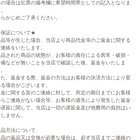
その場合は伝票の備考欄に希望時間帯としての記入となりま
す。
あらかじめご了承ください。
★保証について★
返品等が生じた場合、当店より商品代金等のご返金に関する
ご連絡をいたします。
返品された商品の状態が、お客様の責任による異常・破損・
不備などが無いことを当店で確認した後、返金をいたしま
す。
また、返金する際、返金の方法はお客様の決済方法により変
わる場合がございます。
返金に関する旨のご連絡に対して、所定の期日までにお客様
からご連絡がない場合等、お客様の過失により発生した返金
の遅延に関して、当店は一切の遅延金及び他費用の負担はい
たしません。
返品方法について
商品の返品又は交換が必要な場合は、必ず当店までご連絡の