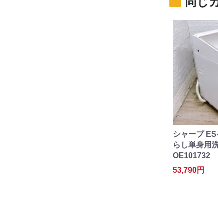
同じ
シャープ ES-
らし単身用洗濯
OE101732
53,790円