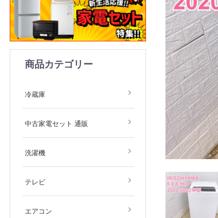
商品カテゴリー
1ドア
2ドア
3ドア
4ドア
5ドア
6ドア
冷凍庫
冷蔵庫
中古家電2点セット(冷
中古家電3点セット(冷
中古家電4点セット(冷
中古家電5点セット（冷
中古家電セット 通販
庫・洗濯機)
庫・洗濯機・レンジ)
庫・洗濯機・レンジ・
庫・洗濯機・レンジ・
飯器)
飯器・掃除機）
全自動洗濯機
ドラム式洗濯機
洗濯乾燥機
衣類乾燥機
洗濯機
デジタルテレビ
その他テレビ
4Kテレビ
テレビ
地域限定商品
2.2kw(木造6畳～鉄筋9
2.5kw(木造7畳～鉄筋10
2.8kw(木造8畳～鉄筋12
エアコン