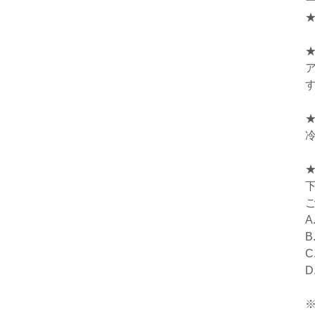
A
B
C
D