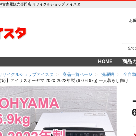
し向け 中古家電販売専門店 リサイクルショップ アイスタ
お
HOME
商品
家電
冷蔵
中古家
洗濯
テレ
エア
季節
食洗
調理
生活
AV機
3年
売り
 リサイクルショップアイスタ
商品一覧ページ
洗濯機
全自動
】アイリスオーヤマ 2020-2022年製 (6.0-6.9kg) 一人暮らし向け