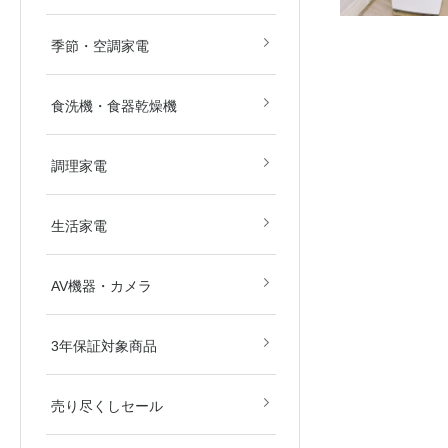
畳)
畳)
空気清浄機
除湿機
扇風機
ストーブ・ヒーター
その他冷暖房・空調機
季節・空調家電
食洗機・食器乾燥機
電子レンジ
オーブンレンジ
ガスコンロ
IHクッキングヒーター
炊飯器
その他調理家電
調理家電
美容・健康家電
掃除機
生活家電
ブルーレイ・HDDレコ
DVD・BDプレイヤー
カメラ
AV関連パーツ
AV機器・カメラ
ダー
東京都
埼玉県
神奈川県
千葉県
北海道
3年保証対象商品
売り尽くしセール