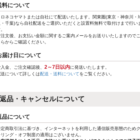
送料について
クロネコヤマトまたは自社にて配送いたします。関東圏(東京・神奈川・
玉・千葉)なら自社配送をご選択いただくと設置料無料で取付けまで行い
す。
ご注文後、お支払い金額に関するご案内メールをお送りいたしますので
ちらからご確認ください。
お届け日について
2～7日以内
ご入金、ご注文確認後、
に発送いたします。
配送について詳しくは
配送・送料について
をご覧ください。
返品・キャンセルについて
返品について
特定商取引法に基づき、インターネットを利用した通信販売形態のため
ーリング・オフ制度の適用はございません。