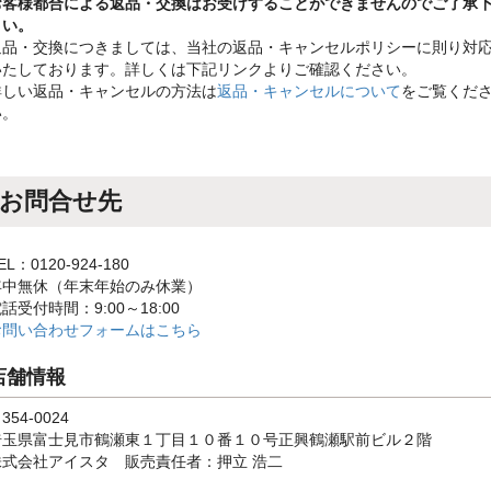
お客様都合による返品・交換はお受けすることができませんのでご了承
さい。
返品・交換につきましては、当社の返品・キャンセルポリシーに則り対
いたしております。詳しくは下記リンクよりご確認ください。
詳しい返品・キャンセルの方法は
返品・キャンセルについて
をご覧くだ
い。
お問合せ先
EL：0120-924-180
年中無休（年末年始のみ休業）
話受付時間：9:00～18:00
お問い合わせフォームはこちら
店舗情報
354-0024
埼玉県富士見市鶴瀬東１丁目１０番１０号正興鶴瀬駅前ビル２階
株式会社アイスタ 販売責任者：押立 浩二