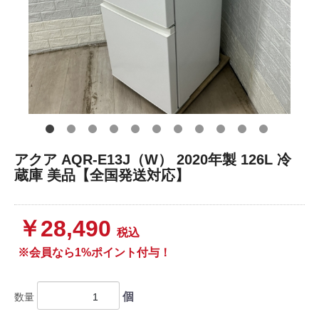
アクア AQR-E13J（W） 2020年製 126L 冷
蔵庫 美品【全国発送対応】
￥28,490
税込
※会員なら1%ポイント付与！
個
数量