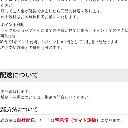
ください。
当店にてご入金が確認できましたら商品の発送を致します。
振込手数料はお客様負担でお願いいたします。
・ポイント利用
リサイクルショップアイスタでのお買い物で貯まる、ポイントでのお支
が可能です。
100円で1ポイント付与。1ポイント＝1円としてご利用いただけます。
他のお支払方法との併用も可能です。
配送について
全国発送致します。
※離島・沖縄については、別途お問合わせください。
配送方法について
自社配送
宅急便（ヤマト運輸）
配送方法は
、もしくは
になります。