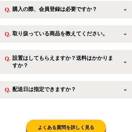
購入の際、会員登録は必要ですか？
新規会員登録すると、お得なメルマガが届く他、会員
様限定のキャンペーンに応募することも出来ます。一
取り扱っている商品を教えてください。
方、登録しなくてもカートに商品を入れた後、ログイ
ンせずに「ゲスト購入」を選択することで、会員登録
ご利用ありがとうございます。リサイクルショップア
なしでご購入いただけます。
イスタでは冷蔵庫、洗濯機、電子レンジのような新生
設置はしてもらえますか？送料はかかりま
活を応援するような家電セットから、季節・空調家
すか？
電、調理家電、生活家電まで、幅広く中古家電を取り
扱っています。
送料は商品と別にかかり、配送地域によって料金が異
なります。設置につきましては関東圏(東京・埼玉・
配送日は指定できますか？
神奈川・千葉)において自社配送を選択いただくこと
で設置料無料で承ります。それ以外の地域では承るこ
クロネコヤマトをご指定頂くと、購入時に配送日、配
とができません。
送時間帯を指定できます(3/20～4/10は時間帯指定不
可)。自社配送を選択いただいた場合、弊社よりお電
話にて日時決定に関するご連絡をさせて頂きます。
よくある質問を詳しく見る