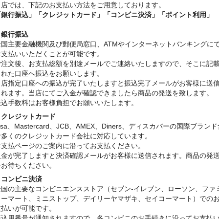
当店では、下記のお支払い方法をご用意しております。
「銀行振込」
「クレジットカード」「コンビニ決済」「ポイント利用」
・銀行振込
全国主要金融機関及び郵便局窓口、ATMやインターネットバンキングに
お支払いいただくことが可能です。
ご注文後、お支払総額を別途メールでご連絡いたしますので、そこに記
された口座へ振込をお願いします。
当店指定口座への振込が完了いたしますと振込完了メールがお客様に送
されます。当店にてご入金が確認できましたら商品の発送を致します。
振込手数料はお客様負担でお願いいたします。
・クレジットカード
isa、Mastercard、JCB、AMEX、Diners、ディスカバーの国際ブラン
む多くのクレジットカード会社に対応しています。
お支払ページのご案内に沿ってお支払ください。
入金が完了しますと決済確認メールがお客様に送信されます。商品の発
をお待ちください。
・コンビニ決済
全国の主要なコンビニエンスストア（セブン-イレブン、ローソン、ファ
リーマート、ミニストップ、デイリーヤマザキ、セイコーマート）での
支払いが可能です。
振込用番号が通知されますので、各コンビニのお手続きに沿ってお支払