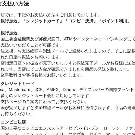
お支払い方法
当店では、下記のお支払い方法をご用意しております。
「銀行振込」
「クレジットカード」「コンビニ決済」「ポイント利用」
・銀行振込
全国主要金融機関及び郵便局窓口、ATMやインターネットバンキングに
お支払いいただくことが可能です。
ご注文後、お支払総額を別途メールでご連絡いたしますので、そこに記
された口座へ振込をお願いします。
当店指定口座への振込が完了いたしますと振込完了メールがお客様に送
されます。当店にてご入金が確認できましたら商品の発送を致します。
振込手数料はお客様負担でお願いいたします。
・クレジットカード
isa、Mastercard、JCB、AMEX、Diners、ディスカバーの国際ブラン
む多くのクレジットカード会社に対応しています。
お支払ページのご案内に沿ってお支払ください。
入金が完了しますと決済確認メールがお客様に送信されます。商品の発
をお待ちください。
・コンビニ決済
全国の主要なコンビニエンスストア（セブン-イレブン、ローソン、ファ
リーマート、ミニストップ、デイリーヤマザキ、セイコーマート）での