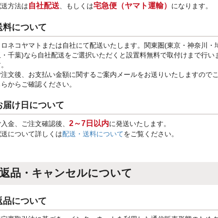
自社配送
宅急便（ヤマト運輸）
配送方法は
、もしくは
になります。
送料について
クロネコヤマトまたは自社にて配送いたします。関東圏(東京・神奈川・
玉・千葉)なら自社配送をご選択いただくと設置料無料で取付けまで行い
す。
ご注文後、お支払い金額に関するご案内メールをお送りいたしますので
ちらからご確認ください。
お届け日について
2～7日以内
ご入金、ご注文確認後、
に発送いたします。
配送について詳しくは
配送・送料について
をご覧ください。
返品・キャンセルについて
返品について