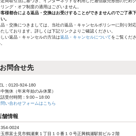
特定商取引法に基づき、インターネットを利用した通信販売形態のため
ーリング・オフ制度の適用はございません。
お客様都合による返品・交換はお受けすることができませんのでご了承
さい。
返品・交換につきましては、当社の返品・キャンセルポリシーに則り対
いたしております。詳しくは下記リンクよりご確認ください。
詳しい返品・キャンセルの方法は
返品・キャンセルについて
をご覧くだ
い。
お問合せ先
EL：0120-924-180
年中無休（年末年始のみ休業）
話受付時間：9:00～18:00
お問い合わせフォームはこちら
店舗情報
354-0024
埼玉県富士見市鶴瀬東１丁目１０番１０号正興鶴瀬駅前ビル２階