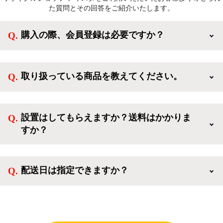
た質問とその回答をご紹介いたします。
購入の際、会員登録は必要ですか？
新規会員登録すると、お得なメルマガが届く他、会員
様限定のキャンペーンに応募することも出来ます。一
取り扱っている商品を教えてください。
方、登録しなくてもカートに商品を入れた後、ログイ
ンせずに「ゲスト購入」を選択することで、会員登録
ご利用ありがとうございます。リサイクルショップア
なしでご購入いただけます。
イスタでは冷蔵庫、洗濯機、電子レンジのような新生
設置はしてもらえますか？送料はかかりま
活を応援するような家電セットから、季節・空調家
すか？
電、調理家電、生活家電まで、幅広く中古家電を取り
扱っています。
送料は商品と別にかかり、配送地域によって料金が異
なります。設置につきましては関東圏(東京・埼玉・
配送日は指定できますか？
神奈川・千葉)において自社配送を選択いただくこと
で設置料無料で承ります。それ以外の地域では承るこ
クロネコヤマトをご指定頂くと、購入時に配送日、配
とができません。
送時間帯を指定できます(3/20～4/10は時間帯指定不
可)。自社配送を選択いただいた場合、弊社よりお電