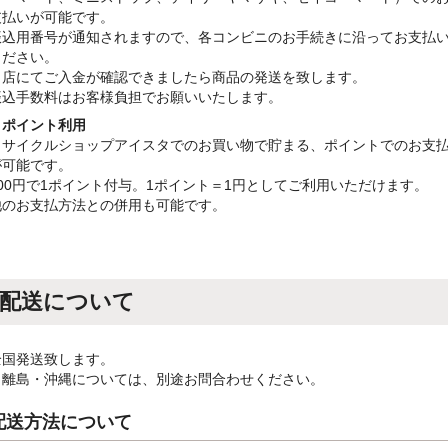
支払いが可能です。
振込用番号が通知されますので、各コンビニのお手続きに沿ってお支払
ください。
当店にてご入金が確認できましたら商品の発送を致します。
振込手数料はお客様負担でお願いいたします。
・ポイント利用
リサイクルショップアイスタでのお買い物で貯まる、ポイントでのお支
が可能です。
100円で1ポイント付与。1ポイント＝1円としてご利用いただけます。
他のお支払方法との併用も可能です。
配送について
全国発送致します。
※離島・沖縄については、別途お問合わせください。
配送方法について