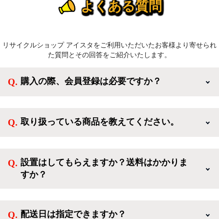
よくある質問
リサイクルショップ アイスタをご利用いただいたお客様より寄せられ
た質問とその回答をご紹介いたします。
購入の際、会員登録は必要ですか？
新規会員登録すると、お得なメルマガが届く他、会員
様限定のキャンペーンに応募することも出来ます。一
取り扱っている商品を教えてください。
方、登録しなくてもカートに商品を入れた後、ログイ
ンせずに「ゲスト購入」を選択することで、会員登録
ご利用ありがとうございます。リサイクルショップア
なしでご購入いただけます。
イスタでは冷蔵庫、洗濯機、電子レンジのような新生
設置はしてもらえますか？送料はかかりま
活を応援するような家電セットから、季節・空調家
すか？
電、調理家電、生活家電まで、幅広く中古家電を取り
扱っています。
送料は商品と別にかかり、配送地域によって料金が異
なります。設置につきましては関東圏(東京・埼玉・
配送日は指定できますか？
神奈川・千葉)において自社配送を選択いただくこと