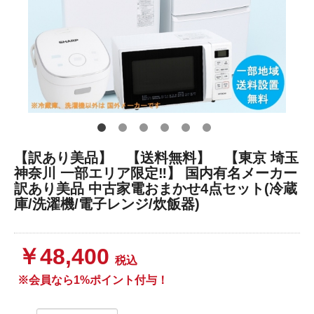
【訳あり美品】 【送料無料】 【東京 埼玉
神奈川 一部エリア限定‼】 国内有名メーカー
訳あり美品 中古家電おまかせ4点セット(冷蔵
庫/洗濯機/電子レンジ/炊飯器)
￥48,400
税込
※会員なら1%ポイント付与！