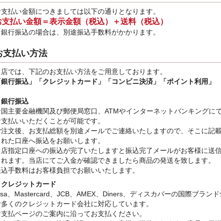
お支払い金額につきましては以下の通りとなります。
お支払い金額＝表示金額（税込）＋送料（税込）
※銀行振込
の場合は、別途振込手数料
がかかります。
お支払い方法
当店では、下記のお支払い方法をご用意しております。
「銀行振込」
「クレジットカード」「コンビニ決済」「ポイント利用」
・銀行振込
全国主要金融機関及び郵便局窓口、ATMやインターネットバンキングに
お支払いいただくことが可能です。
ご注文後、お支払総額を別途メールでご連絡いたしますので、そこに記
された口座へ振込をお願いします。
当店指定口座への振込が完了いたしますと振込完了メールがお客様に送
されます。当店にてご入金が確認できましたら商品の発送を致します。
振込手数料はお客様負担でお願いいたします。
・クレジットカード
isa、Mastercard、JCB、AMEX、Diners、ディスカバーの国際ブラン
む多くのクレジットカード会社に対応しています。
お支払ページのご案内に沿ってお支払ください。