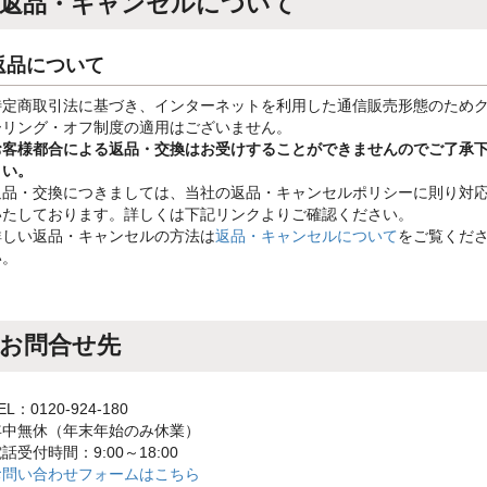
返品・キャンセルについて
返品について
特定商取引法に基づき、インターネットを利用した通信販売形態のため
ーリング・オフ制度の適用はございません。
お客様都合による返品・交換はお受けすることができませんのでご了承
さい。
返品・交換につきましては、当社の返品・キャンセルポリシーに則り対
いたしております。詳しくは下記リンクよりご確認ください。
詳しい返品・キャンセルの方法は
返品・キャンセルについて
をご覧くだ
い。
お問合せ先
EL：0120-924-180
年中無休（年末年始のみ休業）
話受付時間：9:00～18:00
お問い合わせフォームはこちら