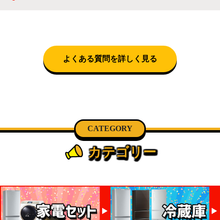
で設置料無料で承ります。それ以外の地域では承るこ
クロネコヤマトをご指定頂くと、購入時に配送日、配
とができません。
送時間帯を指定できます(3/20～4/10は時間帯指定不
可)。自社配送を選択いただいた場合、弊社よりお電
話にて日時決定に関するご連絡をさせて頂きます。
よくある質問を詳しく見る
CATEGORY
カテゴリー