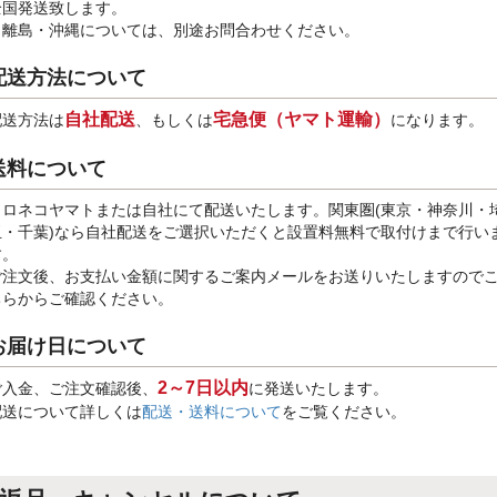
全国発送致します。
※離島・沖縄については、別途お問合わせください。
配送方法について
自社配送
宅急便（ヤマト運輸）
配送方法は
、もしくは
になります。
送料について
クロネコヤマトまたは自社にて配送いたします。関東圏(東京・神奈川・
玉・千葉)なら自社配送をご選択いただくと設置料無料で取付けまで行い
す。
ご注文後、お支払い金額に関するご案内メールをお送りいたしますので
ちらからご確認ください。
お届け日について
2～7日以内
ご入金、ご注文確認後、
に発送いたします。
配送について詳しくは
配送・送料について
をご覧ください。