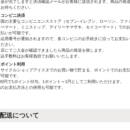
入金が完了しますと決済確認メールがお客様に送信されます。商品の発
をお待ちください。
・コンビニ決済
全国の主要なコンビニエンスストア（セブン-イレブン、ローソン、ファ
リーマート、ミニストップ、デイリーヤマザキ、セイコーマート）での
支払いが可能です。
振込用番号が通知されますので、各コンビニのお手続きに沿ってお支払
ください。
当店にてご入金が確認できましたら商品の発送を致します。
振込手数料はお客様負担でお願いいたします。
・ポイント利用
リサイクルショップアイスタでのお買い物で貯まる、ポイントでのお支
が可能です。
100円で1ポイント付与。1ポイント＝1円としてご利用いただけます。
他のお支払方法との併用も可能です。
配送について