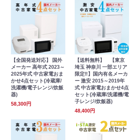
【全国発送対応】 国外
【送料無料】 【東京
メーカー 高年式 2023～
埼玉 神奈川 一部エリア
2025年式 中古家電おま
限定‼】国内有名メーカ
かせ4点セット(冷蔵庫/
ー 激安 2015～2019年
洗濯機/電子レンジ/炊飯
式 中古家電おまかせ4点
器)
セット(冷蔵庫/洗濯機/電
子レンジ/炊飯器)
58,300円
48,400円