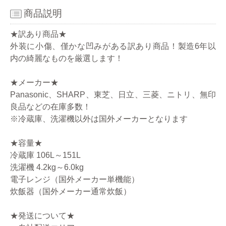
商品説明
★訳あり商品★
外装に小傷、僅かな凹みがある訳あり商品！製造6年以
内の綺麗なものを厳選します！
★メーカー★
Panasonic、SHARP、東芝、日立、三菱、ニトリ、無印
良品などの在庫多数！
※冷蔵庫、洗濯機以外は国外メーカーとなります
★容量★
冷蔵庫 106L～151L
洗濯機 4.2kg～6.0kg
電子レンジ（国外メーカー単機能）
炊飯器（国外メーカー通常炊飯）
★発送について★