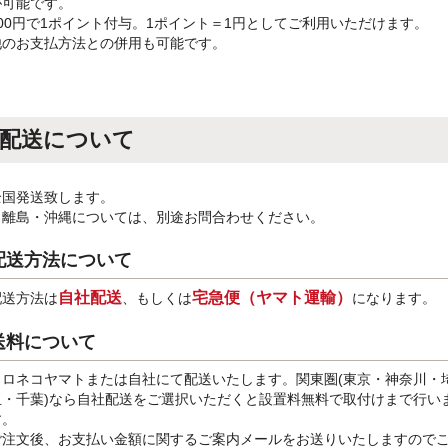
が可能です。
100円で1ポイント付与。1ポイント＝1円としてご利用いただけます。
他のお支払方法との併用も可能です。
配送について
全国発送致します。
※離島・沖縄については、別途お問合わせください。
配送方法について
自社配送
宅急便（ヤマト運輸）
配送方法は
、もしくは
になります。
送料について
クロネコヤマトまたは自社にて配送いたします。関東圏(東京・神奈川・
玉・千葉)なら自社配送をご選択いただくと設置料無料で取付けまで行い
す。
ご注文後、お支払い金額に関するご案内メールをお送りいたしますので