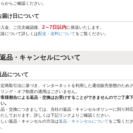
ちらからご確認ください。
お届け日について
2～7日以内
ご入金、ご注文確認後、
に発送いたします。
配送について詳しくは
配送・送料について
をご覧ください。
返品・キャンセルについて
返品について
特定商取引法に基づき、インターネットを利用した通信販売形態のため
ーリング・オフ制度の適用はございません。
お客様都合による返品・交換はお受けすることができませんのでご了承
さい。
返品・交換につきましては、当社の返品・キャンセルポリシーに則り対
いたしております。詳しくは下記リンクよりご確認ください。
詳しい返品・キャンセルの方法は
返品・キャンセルについて
をご覧くだ
い。