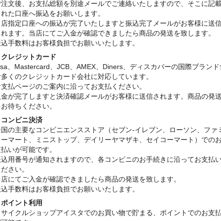
ご注文後、お支払総額を別途メールでご連絡いたしますので、そこに記
された口座へ振込をお願いします。
当店指定口座への振込が完了いたしますと振込完了メールがお客様に送
されます。当店にてご入金が確認できましたら商品の発送を致します。
振込手数料はお客様負担でお願いいたします。
・クレジットカード
isa、Mastercard、JCB、AMEX、Diners、ディスカバーの国際ブラン
む多くのクレジットカード会社に対応しています。
お支払ページのご案内に沿ってお支払ください。
入金が完了しますと決済確認メールがお客様に送信されます。商品の発
をお待ちください。
・コンビニ決済
全国の主要なコンビニエンスストア（セブン-イレブン、ローソン、ファ
リーマート、ミニストップ、デイリーヤマザキ、セイコーマート）での
支払いが可能です。
振込用番号が通知されますので、各コンビニのお手続きに沿ってお支払
ください。
当店にてご入金が確認できましたら商品の発送を致します。
振込手数料はお客様負担でお願いいたします。
・ポイント利用
リサイクルショップアイスタでのお買い物で貯まる、ポイントでのお支