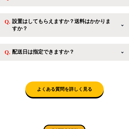
ンせずに「ゲスト購入」を選択することで、会員登録
ご利用ありがとうございます。リサイクルショップア
なしでご購入いただけます。
イスタでは冷蔵庫、洗濯機、電子レンジのような新生
設置はしてもらえますか？送料はかかりま
活を応援するような家電セットから、季節・空調家
すか？
電、調理家電、生活家電まで、幅広く中古家電を取り
扱っています。
送料は商品と別にかかり、配送地域によって料金が異
なります。設置につきましては関東圏(東京・埼玉・
配送日は指定できますか？
神奈川・千葉)において自社配送を選択いただくこと
で設置料無料で承ります。それ以外の地域では承るこ
クロネコヤマトをご指定頂くと、購入時に配送日、配
とができません。
送時間帯を指定できます(3/20～4/10は時間帯指定不
可)。自社配送を選択いただいた場合、弊社よりお電
話にて日時決定に関するご連絡をさせて頂きます。
よくある質問を詳しく見る