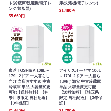
ト(冷蔵庫/洗濯機/電子レ
庫/洗濯機/電子レンジ)
ンジ/炊飯器)
31,460円
55,660円
東芝 TOSHIBA 106L～
アイリスオーヤマ 106L
179L 2ドア 一人暮らし
～179L 2ドア 一人暮ら
向け 当店おすすめ 中古
し向け 激安 中古冷蔵庫
冷蔵庫 単品 大容量変更
単品 大容量変更可能
可能【送料無料】【神
【送料無料】【埼玉県
奈川県限定 自社配送】
限定 自社配送】【3年保
【3年保証】
証】
31,460円
21,780円