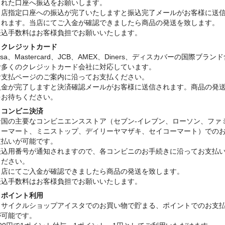
された口座へ振込をお願いします。
当店指定口座への振込が完了いたしますと振込完了メールがお客様に送
されます。当店にてご入金が確認できましたら商品の発送を致します。
振込手数料はお客様負担でお願いいたします。
・クレジットカード
isa、Mastercard、JCB、AMEX、Diners、ディスカバーの国際ブラン
む多くのクレジットカード会社に対応しています。
お支払ページのご案内に沿ってお支払ください。
入金が完了しますと決済確認メールがお客様に送信されます。商品の発
をお待ちください。
・コンビニ決済
全国の主要なコンビニエンスストア（セブン-イレブン、ローソン、ファ
リーマート、ミニストップ、デイリーヤマザキ、セイコーマート）での
支払いが可能です。
振込用番号が通知されますので、各コンビニのお手続きに沿ってお支払
ください。
当店にてご入金が確認できましたら商品の発送を致します。
振込手数料はお客様負担でお願いいたします。
・ポイント利用
リサイクルショップアイスタでのお買い物で貯まる、ポイントでのお支
が可能です。