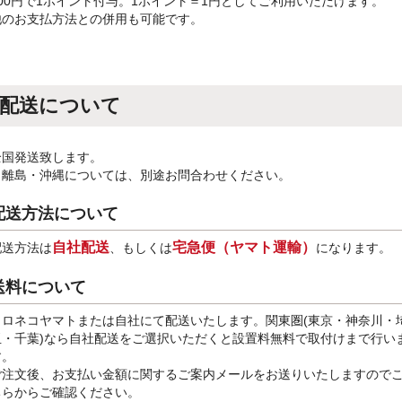
100円で1ポイント付与。1ポイント＝1円としてご利用いただけます。
他のお支払方法との併用も可能です。
配送について
全国発送致します。
※離島・沖縄については、別途お問合わせください。
配送方法について
自社配送
宅急便（ヤマト運輸）
配送方法は
、もしくは
になります。
送料について
クロネコヤマトまたは自社にて配送いたします。関東圏(東京・神奈川・
玉・千葉)なら自社配送をご選択いただくと設置料無料で取付けまで行い
す。
ご注文後、お支払い金額に関するご案内メールをお送りいたしますので
ちらからご確認ください。