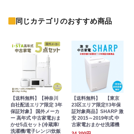
同じカテゴリのおすすめ商品
【送料無料】【神奈川
【送料無料】 【東京
自社配送エリア限定 3年
23区エリア限定‼3年保
保証対象】 国外メーカ
証対象商品】SHARP 激
ー 高年式 中古家電おま
安 2015～2019年式 中
かせ5点セット(冷蔵庫/
古家電おまかせ洗濯機
洗濯機/電子レンジ/炊飯
24,200円