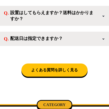
ご利用ありがとうございます。リサイクルショップア
なしでご購入いただけます。
イスタでは冷蔵庫、洗濯機、電子レンジのような新生
設置はしてもらえますか？送料はかかりま
活を応援するような家電セットから、季節・空調家
すか？
電、調理家電、生活家電まで、幅広く中古家電を取り
扱っています。
送料は商品と別にかかり、配送地域によって料金が異
なります。設置につきましては関東圏(東京・埼玉・
配送日は指定できますか？
神奈川・千葉)において自社配送を選択いただくこと
で設置料無料で承ります。それ以外の地域では承るこ
クロネコヤマトをご指定頂くと、購入時に配送日、配
とができません。
送時間帯を指定できます(3/20～4/10は時間帯指定不
可)。自社配送を選択いただいた場合、弊社よりお電
話にて日時決定に関するご連絡をさせて頂きます。
よくある質問を詳しく見る
CATEGORY