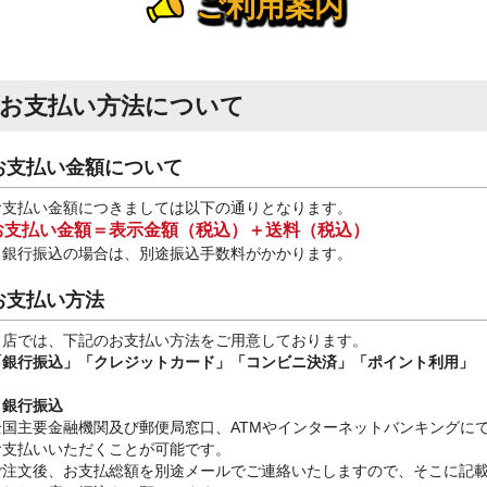
ご利用案内
お支払い方法について
お支払い金額について
お支払い金額につきましては以下の通りとなります。
お支払い金額＝表示金額（税込）＋送料（税込）
※銀行振込
の場合は、別途振込手数料
がかかります。
お支払い方法
当店では、下記のお支払い方法をご用意しております。
「銀行振込」
「クレジットカード」「コンビニ決済」「ポイント利用」
・銀行振込
全国主要金融機関及び郵便局窓口、ATMやインターネットバンキングに
お支払いいただくことが可能です。
ご注文後、お支払総額を別途メールでご連絡いたしますので、そこに記