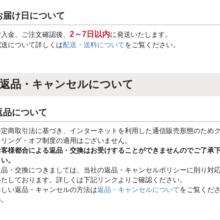
お届け日について
2～7日以内
ご入金、ご注文確認後、
に発送いたします。
配送について詳しくは
配送・送料について
をご覧ください。
返品・キャンセルについて
返品について
特定商取引法に基づき、インターネットを利用した通信販売形態のため
ーリング・オフ制度の適用はございません。
お客様都合による返品・交換はお受けすることができませんのでご了承
さい。
返品・交換につきましては、当社の返品・キャンセルポリシーに則り対
いたしております。詳しくは下記リンクよりご確認ください。
詳しい返品・キャンセルの方法は
返品・キャンセルについて
をご覧くだ
い。