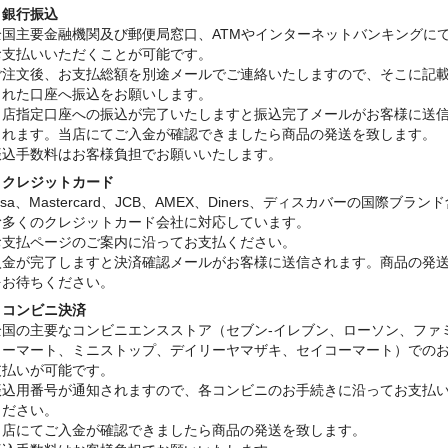
・銀行振込
全国主要金融機関及び郵便局窓口、ATMやインターネットバンキングに
お支払いいただくことが可能です。
ご注文後、お支払総額を別途メールでご連絡いたしますので、そこに記
された口座へ振込をお願いします。
当店指定口座への振込が完了いたしますと振込完了メールがお客様に送
されます。当店にてご入金が確認できましたら商品の発送を致します。
振込手数料はお客様負担でお願いいたします。
・クレジットカード
isa、Mastercard、JCB、AMEX、Diners、ディスカバーの国際ブラン
む多くのクレジットカード会社に対応しています。
お支払ページのご案内に沿ってお支払ください。
入金が完了しますと決済確認メールがお客様に送信されます。商品の発
をお待ちください。
・コンビニ決済
全国の主要なコンビニエンスストア（セブン-イレブン、ローソン、ファ
リーマート、ミニストップ、デイリーヤマザキ、セイコーマート）での
支払いが可能です。
振込用番号が通知されますので、各コンビニのお手続きに沿ってお支払
ください。
当店にてご入金が確認できましたら商品の発送を致します。