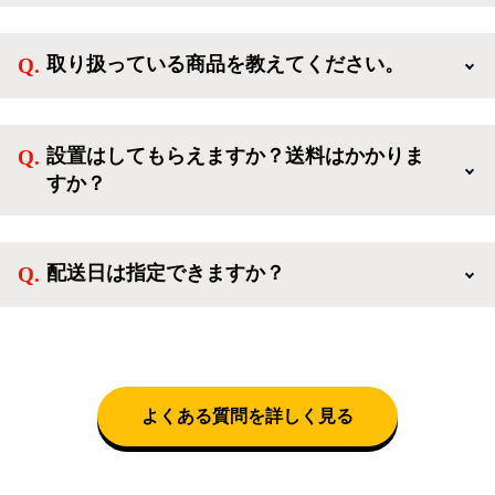
新規会員登録すると、お得なメルマガが届く他、会員
様限定のキャンペーンに応募することも出来ます。一
取り扱っている商品を教えてください。
方、登録しなくてもカートに商品を入れた後、ログイ
ンせずに「ゲスト購入」を選択することで、会員登録
ご利用ありがとうございます。リサイクルショップア
なしでご購入いただけます。
イスタでは冷蔵庫、洗濯機、電子レンジのような新生
設置はしてもらえますか？送料はかかりま
活を応援するような家電セットから、季節・空調家
すか？
電、調理家電、生活家電まで、幅広く中古家電を取り
扱っています。
送料は商品と別にかかり、配送地域によって料金が異
なります。設置につきましては関東圏(東京・埼玉・
配送日は指定できますか？
神奈川・千葉)において自社配送を選択いただくこと
で設置料無料で承ります。それ以外の地域では承るこ
クロネコヤマトをご指定頂くと、購入時に配送日、配
とができません。
送時間帯を指定できます(3/20～4/10は時間帯指定不
可)。自社配送を選択いただいた場合、弊社よりお電
話にて日時決定に関するご連絡をさせて頂きます。
よくある質問を詳しく見る