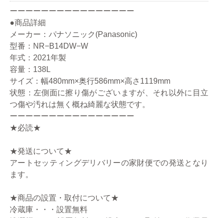
ーーーーーーーーーーーーーーーー
●商品詳細
メーカー：パナソニック(Panasonic)
型番：NR−B14DW−W
年式：2021年製
容量：138L
サイズ：幅480mm×奥行586mm×高さ1119mm
状態：左側面に擦り傷がございますが、それ以外に目立
つ傷や汚れは無く概ね綺麗な状態です。
ーーーーーーーーーーーーーーーー
★必読★
★発送について★
アートセッティングデリバリーの家財便での発送となり
ます。
★商品の設置・取付について★
冷蔵庫・・・設置無料