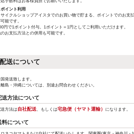
振込手数料はお客様負担でお願いいたします。
・ポイント利用
リサイクルショップアイスタでのお買い物で貯まる、ポイントでのお支
が可能です。
100円で1ポイント付与。1ポイント＝1円としてご利用いただけます。
他のお支払方法との併用も可能です。
配送について
全国発送致します。
※離島・沖縄については、別途お問合わせください。
配送方法について
自社配送
宅急便（ヤマト運輸）
配送方法は
、もしくは
になります。
送料について
クロネコヤマトまたは自社にて配送いたします。関東圏(東京・神奈川・