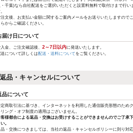
玉・千葉)なら自社配送をご選択いただくと設置料無料で取付けまで行い
す。
ご注文後、お支払い金額に関するご案内メールをお送りいたしますので
ちらからご確認ください。
お届け日について
2～7日以内
ご入金、ご注文確認後、
に発送いたします。
配送について詳しくは
配送・送料について
をご覧ください。
返品・キャンセルについて
返品について
特定商取引法に基づき、インターネットを利用した通信販売形態のため
ーリング・オフ制度の適用はございません。
お客様都合による返品・交換はお受けすることができませんのでご了承
さい。
返品・交換につきましては、当社の返品・キャンセルポリシーに則り対