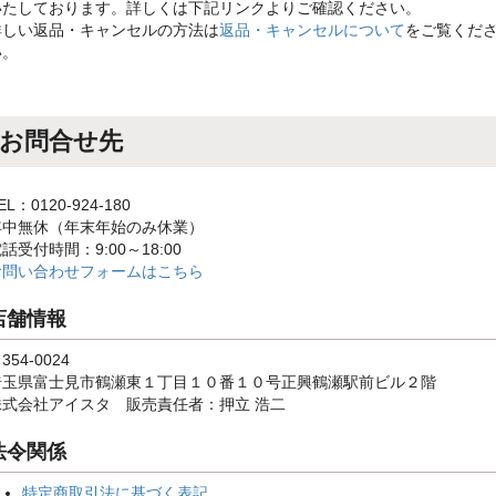
いたしております。詳しくは下記リンクよりご確認ください。
詳しい返品・キャンセルの方法は
返品・キャンセルについて
をご覧くだ
い。
お問合せ先
EL：0120-924-180
年中無休（年末年始のみ休業）
話受付時間：9:00～18:00
お問い合わせフォームはこちら
店舗情報
354-0024
埼玉県富士見市鶴瀬東１丁目１０番１０号正興鶴瀬駅前ビル２階
株式会社アイスタ 販売責任者：押立 浩二
法令関係
特定商取引法に基づく表記