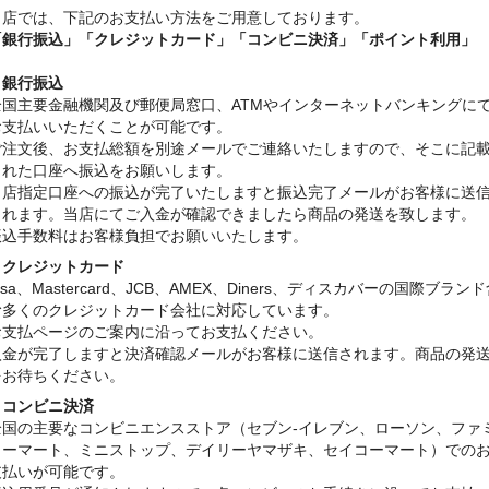
当店では、下記のお支払い方法をご用意しております。
「銀行振込」
「クレジットカード」「コンビニ決済」「ポイント利用」
・銀行振込
全国主要金融機関及び郵便局窓口、ATMやインターネットバンキングに
お支払いいただくことが可能です。
ご注文後、お支払総額を別途メールでご連絡いたしますので、そこに記
された口座へ振込をお願いします。
当店指定口座への振込が完了いたしますと振込完了メールがお客様に送
されます。当店にてご入金が確認できましたら商品の発送を致します。
振込手数料はお客様負担でお願いいたします。
・クレジットカード
isa、Mastercard、JCB、AMEX、Diners、ディスカバーの国際ブラン
む多くのクレジットカード会社に対応しています。
お支払ページのご案内に沿ってお支払ください。
入金が完了しますと決済確認メールがお客様に送信されます。商品の発
をお待ちください。
・コンビニ決済
全国の主要なコンビニエンスストア（セブン-イレブン、ローソン、ファ
リーマート、ミニストップ、デイリーヤマザキ、セイコーマート）での
支払いが可能です。