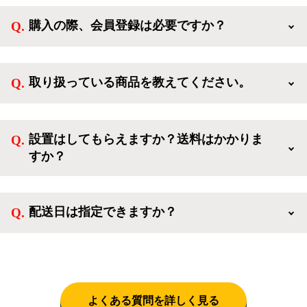
購入の際、会員登録は必要ですか？
新規会員登録すると、お得なメルマガが届く他、会員
様限定のキャンペーンに応募することも出来ます。一
取り扱っている商品を教えてください。
方、登録しなくてもカートに商品を入れた後、ログイ
ンせずに「ゲスト購入」を選択することで、会員登録
ご利用ありがとうございます。リサイクルショップア
なしでご購入いただけます。
イスタでは冷蔵庫、洗濯機、電子レンジのような新生
設置はしてもらえますか？送料はかかりま
活を応援するような家電セットから、季節・空調家
すか？
電、調理家電、生活家電まで、幅広く中古家電を取り
扱っています。
送料は商品と別にかかり、配送地域によって料金が異
なります。設置につきましては関東圏(東京・埼玉・
配送日は指定できますか？
神奈川・千葉)において自社配送を選択いただくこと
で設置料無料で承ります。それ以外の地域では承るこ
クロネコヤマトをご指定頂くと、購入時に配送日、配
とができません。
送時間帯を指定できます(3/20～4/10は時間帯指定不
可)。自社配送を選択いただいた場合、弊社よりお電
話にて日時決定に関するご連絡をさせて頂きます。
よくある質問を詳しく見る