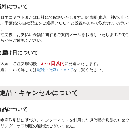
送料について
クロネコヤマトまたは自社にて配送いたします。関東圏(東京・神奈川・
玉・千葉)なら自社配送をご選択いただくと設置料無料で取付けまで行い
す。
ご注文後、お支払い金額に関するご案内メールをお送りいたしますので
ちらからご確認ください。
お届け日について
2～7日以内
ご入金、ご注文確認後、
に発送いたします。
配送について詳しくは
配送・送料について
をご覧ください。
返品・キャンセルについて
返品について
特定商取引法に基づき、インターネットを利用した通信販売形態のため
ーリング・オフ制度の適用はございません。