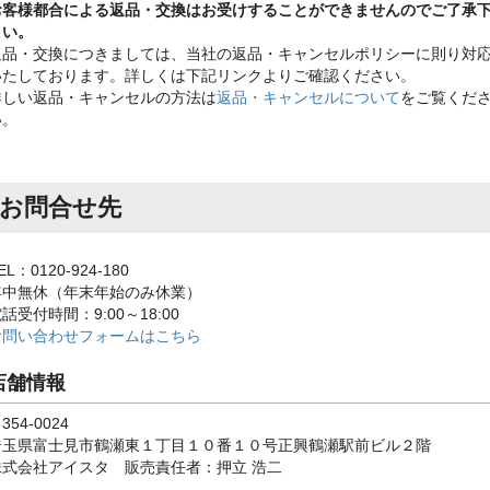
お客様都合による返品・交換はお受けすることができませんのでご了承
さい。
返品・交換につきましては、当社の返品・キャンセルポリシーに則り対
いたしております。詳しくは下記リンクよりご確認ください。
詳しい返品・キャンセルの方法は
返品・キャンセルについて
をご覧くだ
い。
お問合せ先
EL：0120-924-180
年中無休（年末年始のみ休業）
話受付時間：9:00～18:00
お問い合わせフォームはこちら
店舗情報
354-0024
埼玉県富士見市鶴瀬東１丁目１０番１０号正興鶴瀬駅前ビル２階
株式会社アイスタ 販売責任者：押立 浩二