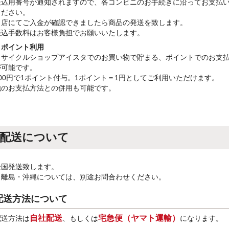
振込用番号が通知されますので、各コンビニのお手続きに沿ってお支払
ください。
当店にてご入金が確認できましたら商品の発送を致します。
振込手数料はお客様負担でお願いいたします。
・ポイント利用
リサイクルショップアイスタでのお買い物で貯まる、ポイントでのお支
が可能です。
100円で1ポイント付与。1ポイント＝1円としてご利用いただけます。
他のお支払方法との併用も可能です。
配送について
全国発送致します。
※離島・沖縄については、別途お問合わせください。
配送方法について
自社配送
宅急便（ヤマト運輸）
配送方法は
、もしくは
になります。