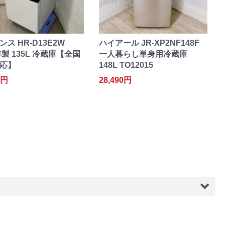
ス HR-D13E2W
ハイアール JR-XP2NF148F
年製 135L 冷蔵庫【全国
一人暮らし単身用冷蔵庫
応】
148L TO12015
0円
28,490円