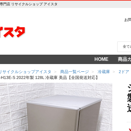
電販売専門店 リサイクルショップ アイスタ
お
HOME
商品
家電
冷蔵
中古家
洗濯
テレ
エア
季節
食洗
調理
生活
AV機
3年
売り
 リサイクルショップアイスタ
商品一覧ページ
冷蔵庫
2ドア
-H13E-S 2022年製 128L 冷蔵庫 美品【全国発送対応】