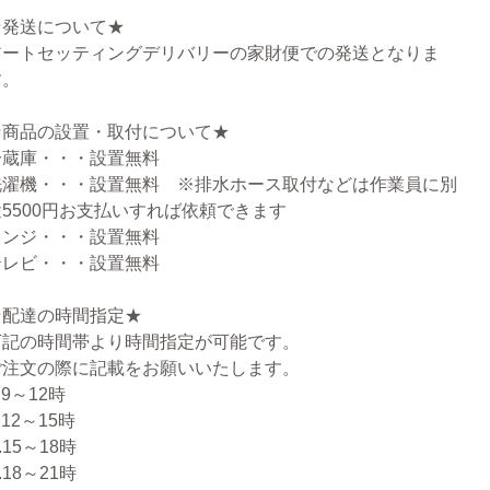
★発送について★
アートセッティングデリバリーの家財便での発送となりま
す。
★商品の設置・取付について★
冷蔵庫・・・設置無料
洗濯機・・・設置無料 ※排水ホース取付などは作業員に別
途5500円お支払いすれば依頼できます
レンジ・・・設置無料
テレビ・・・設置無料
★配達の時間指定★
下記の時間帯より時間指定が可能です。
ご注文の際に記載をお願いいたします。
.9～12時
.12～15時
.15～18時
.18～21時