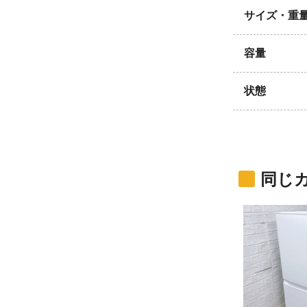
サイズ・重
容量
状態
同じ