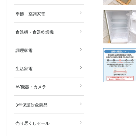
畳)
畳)
空気清浄機
除湿機
扇風機
ストーブ・ヒーター
その他冷暖房・空調機
季節・空調家電
食洗機・食器乾燥機
電子レンジ
オーブンレンジ
ガスコンロ
IHクッキングヒーター
炊飯器
その他調理家電
調理家電
美容・健康家電
掃除機
生活家電
ブルーレイ・HDDレコ
DVD・BDプレイヤー
カメラ
AV関連パーツ
AV機器・カメラ
ダー
東京都
埼玉県
神奈川県
千葉県
北海道
3年保証対象商品
売り尽くしセール