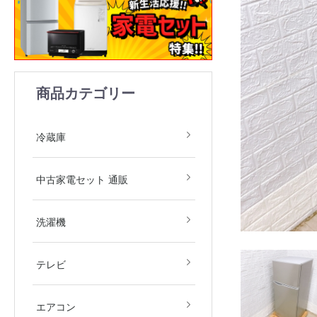
商品カテゴリー
1ドア
2ドア
3ドア
4ドア
5ドア
6ドア
冷凍庫
冷蔵庫
中古家電2点セット(冷
中古家電3点セット(冷
中古家電4点セット(冷
中古家電5点セット（冷
中古家電セット 通販
庫・洗濯機)
庫・洗濯機・レンジ)
庫・洗濯機・レンジ・
庫・洗濯機・レンジ・
飯器)
飯器・掃除機）
全自動洗濯機
ドラム式洗濯機
洗濯乾燥機
衣類乾燥機
洗濯機
デジタルテレビ
その他テレビ
4Kテレビ
テレビ
地域限定商品
2.2kw(木造6畳～鉄筋9
2.5kw(木造7畳～鉄筋10
2.8kw(木造8畳～鉄筋12
エアコン