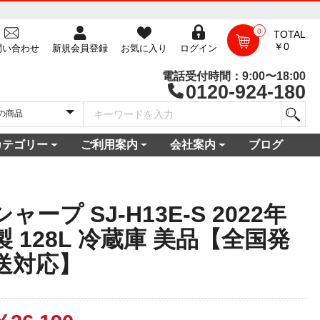
0
TOTAL
￥0
問い合わせ
新規会員登録
お気に入り
ログイン
電話受付時間：9:00〜18:00
0120-924-180
カテゴリー
ご利用案内
会社案内
ブログ
一覧
庫
電セット 通販
機
ビ
コン
・空調家電
機・食器乾燥機
家電
家電
器・カメラ
保証対象商品
尽くしセール
ご利用ガイド
ご利用規約
配送・送料について
よくある質問
新規会員登録
会員ログイン
パスワード再発行
お問い合わせ
ショップ概要
店舗一覧
プライバシーポリシー
特定商取引法に基づく表記
古物営業法に基づく表示
シャープ SJ-H13E-S 2022年
製 128L 冷蔵庫 美品【全国発
送対応】