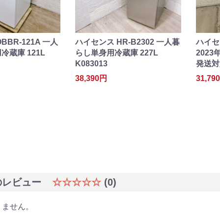
BBR-121A 一人
ハイセンス HR-B2302 一人暮
ハイセン
蔵庫 121L
らし単身用冷蔵庫 227L
2023
K083013
発送対
38,390円
31,79
のレビュー
☆☆☆☆☆
(0)
りません。