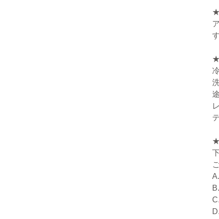
A
B
C
D