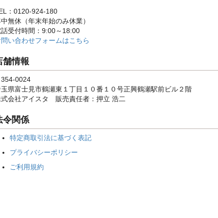
EL：0120-924-180
年中無休（年末年始のみ休業）
話受付時間：9:00～18:00
お問い合わせフォームはこちら
店舗情報
354-0024
埼玉県富士見市鶴瀬東１丁目１０番１０号正興鶴瀬駅前ビル２階
株式会社アイスタ 販売責任者：押立 浩二
法令関係
特定商取引法に基づく表記
プライバシーポリシー
ご利用規約