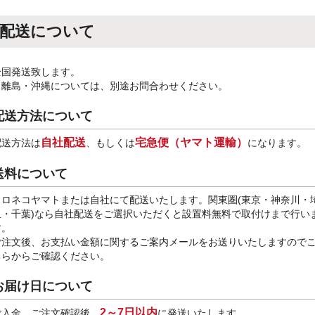
配送について
全国発送致します。
※離島・沖縄については、別途お問合わせください。
配送方法について
自社配送
宅急便（ヤマト運輸）
配送方法は
、もしくは
になります。
送料について
クロネコヤマトまたは自社にて配送いたします。関東圏(東京・神奈川・
玉・千葉)なら自社配送をご選択いただくと設置料無料で取付けまで行い
す。
ご注文後、お支払い金額に関するご案内メールをお送りいたしますので
ちらからご確認ください。
お届け日について
2～7日以内
ご入金、ご注文確認後、
に発送いたします。