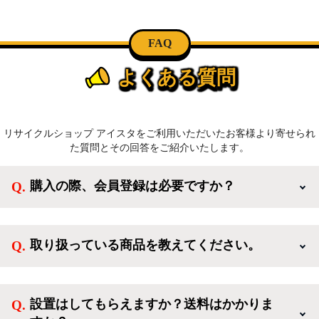
FAQ
よくある質問
リサイクルショップ アイスタをご利用いただいたお客様より寄せられ
た質問とその回答をご紹介いたします。
購入の際、会員登録は必要ですか？
新規会員登録すると、お得なメルマガが届く他、会員
様限定のキャンペーンに応募することも出来ます。一
取り扱っている商品を教えてください。
方、登録しなくてもカートに商品を入れた後、ログイ
ンせずに「ゲスト購入」を選択することで、会員登録
ご利用ありがとうございます。リサイクルショップア
なしでご購入いただけます。
イスタでは冷蔵庫、洗濯機、電子レンジのような新生
設置はしてもらえますか？送料はかかりま
活を応援するような家電セットから、季節・空調家