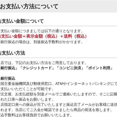
お支払い方法について
お支払い金額について
お支払い金額につきましては以下の通りとなります。
お支払い金額＝表示金額（税込）＋送料（税込）
※銀行振込
の場合は、別途振込手数料
がかかります。
お支払い方法
当店では、下記のお支払い方法をご用意しております。
「銀行振込」
「クレジットカード」「コンビニ決済」「ポイント利用」
・銀行振込
全国主要金融機関及び郵便局窓口、ATMやインターネットバンキングに
お支払いいただくことが可能です。
ご注文後、お支払総額を別途メールでご連絡いたしますので、そこに記
された口座へ振込をお願いします。
当店指定口座への振込が完了いたしますと振込完了メールがお客様に送
されます。当店にてご入金が確認できましたら商品の発送を致します。
振込手数料はお客様負担でお願いいたします。