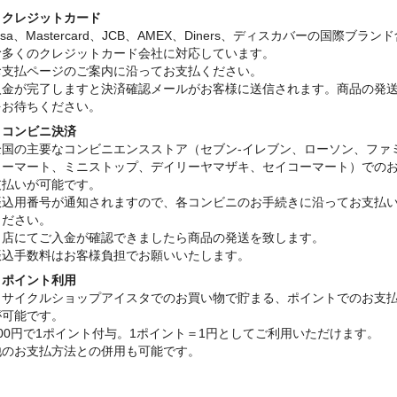
・クレジットカード
isa、Mastercard、JCB、AMEX、Diners、ディスカバーの国際ブラン
む多くのクレジットカード会社に対応しています。
お支払ページのご案内に沿ってお支払ください。
入金が完了しますと決済確認メールがお客様に送信されます。商品の発
をお待ちください。
・コンビニ決済
全国の主要なコンビニエンスストア（セブン-イレブン、ローソン、ファ
リーマート、ミニストップ、デイリーヤマザキ、セイコーマート）での
支払いが可能です。
振込用番号が通知されますので、各コンビニのお手続きに沿ってお支払
ください。
当店にてご入金が確認できましたら商品の発送を致します。
振込手数料はお客様負担でお願いいたします。
・ポイント利用
リサイクルショップアイスタでのお買い物で貯まる、ポイントでのお支
が可能です。
100円で1ポイント付与。1ポイント＝1円としてご利用いただけます。
他のお支払方法との併用も可能です。