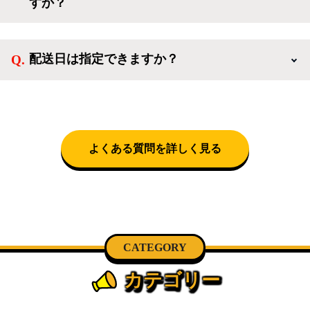
すか？
電、調理家電、生活家電まで、幅広く中古家電を取り
扱っています。
送料は商品と別にかかり、配送地域によって料金が異
なります。設置につきましては関東圏(東京・埼玉・
配送日は指定できますか？
神奈川・千葉)において自社配送を選択いただくこと
で設置料無料で承ります。それ以外の地域では承るこ
クロネコヤマトをご指定頂くと、購入時に配送日、配
とができません。
送時間帯を指定できます(3/20～4/10は時間帯指定不
可)。自社配送を選択いただいた場合、弊社よりお電
話にて日時決定に関するご連絡をさせて頂きます。
よくある質問を詳しく見る
CATEGORY
カテゴリー