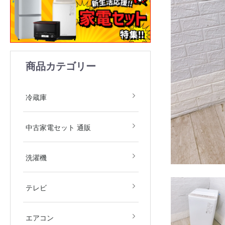
商品カテゴリー
1ドア
2ドア
3ドア
4ドア
5ドア
6ドア
冷凍庫
冷蔵庫
中古家電2点セット(冷
中古家電3点セット(冷
中古家電4点セット(冷
中古家電5点セット（冷
中古家電セット 通販
庫・洗濯機)
庫・洗濯機・レンジ)
庫・洗濯機・レンジ・
庫・洗濯機・レンジ・
飯器)
飯器・掃除機）
全自動洗濯機
ドラム式洗濯機
洗濯乾燥機
衣類乾燥機
洗濯機
デジタルテレビ
その他テレビ
4Kテレビ
テレビ
地域限定商品
2.2kw(木造6畳～鉄筋9
2.5kw(木造7畳～鉄筋10
2.8kw(木造8畳～鉄筋12
エアコン