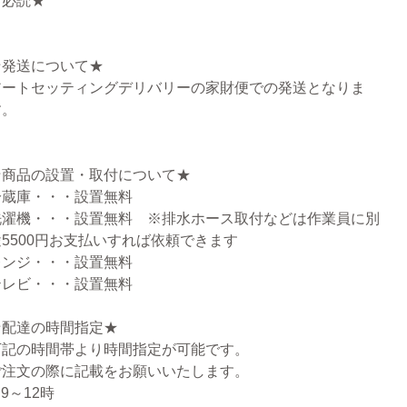
★必読★
★発送について★
アートセッティングデリバリーの家財便での発送となりま
す。
★商品の設置・取付について★
冷蔵庫・・・設置無料
洗濯機・・・設置無料 ※排水ホース取付などは作業員に別
途5500円お支払いすれば依頼できます
レンジ・・・設置無料
テレビ・・・設置無料
★配達の時間指定★
下記の時間帯より時間指定が可能です。
ご注文の際に記載をお願いいたします。
.9～12時