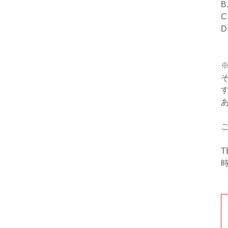
B
C
D
T
時