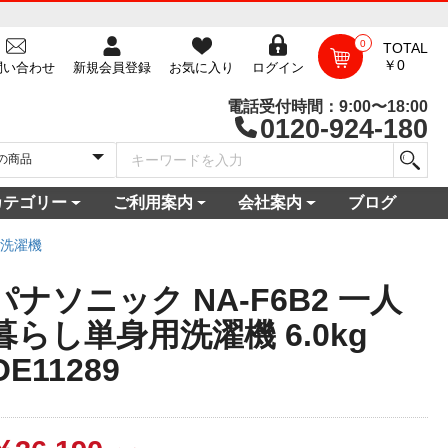
0
TOTAL
￥0
問い合わせ
新規会員登録
お気に入り
ログイン
電話受付時間：9:00〜18:00
0120-924-180
カテゴリー
ご利用案内
会社案内
ブログ
一覧
庫
電セット 通販
機
ビ
コン
・空調家電
機・食器乾燥機
家電
家電
器・カメラ
保証対象商品
尽くしセール
ご利用ガイド
ご利用規約
配送・送料について
よくある質問
新規会員登録
会員ログイン
パスワード再発行
お問い合わせ
ショップ概要
店舗一覧
プライバシーポリシー
特定商取引法に基づく表記
古物営業法に基づく表示
洗濯機
パナソニック NA-F6B2 一人
暮らし単身用洗濯機 6.0kg
OE11289