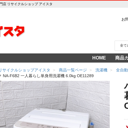
販売専門店 リサイクルショップ アイスタ
お
HOME
商品
家電
冷蔵
中古家
洗濯
テレ
エア
季節
食洗
調理
生活
AV機
3年
売り
 リサイクルショップアイスタ
商品一覧ページ
洗濯機
全自動
NA-F6B2 一人暮らし単身用洗濯機 6.0kg OE11289