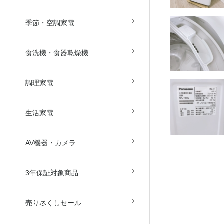
畳)
畳)
空気清浄機
除湿機
扇風機
ストーブ・ヒーター
その他冷暖房・空調機
季節・空調家電
食洗機・食器乾燥機
電子レンジ
オーブンレンジ
ガスコンロ
IHクッキングヒーター
炊飯器
その他調理家電
調理家電
美容・健康家電
掃除機
生活家電
ブルーレイ・HDDレコ
DVD・BDプレイヤー
カメラ
AV関連パーツ
AV機器・カメラ
ダー
東京都
埼玉県
神奈川県
千葉県
北海道
3年保証対象商品
売り尽くしセール